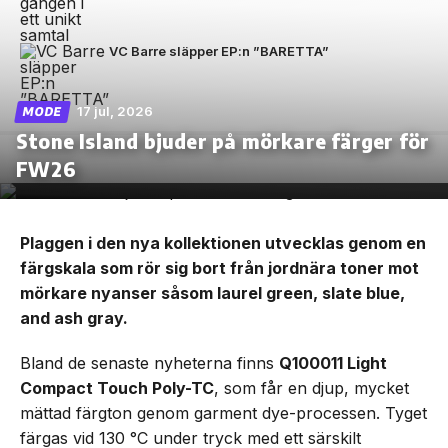
VC Barre släpper EP:n ”BARETTA”
17 jul, 2026
MODE
Stone Island bjuder på mörkare färger för
FW26
Plaggen i den nya kollektionen utvecklas genom en
färgskala som rör sig bort från jordnära toner mot
mörkare nyanser såsom laurel green, slate blue,
and ash gray.
Bland de senaste nyheterna finns
Q100011 Light
Compact Touch Poly-TC
, som får en djup, mycket
mättad färgton genom garment dye-processen. Tyget
färgas vid 130 °C under tryck med ett särskilt