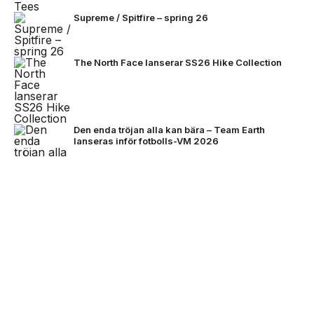
Supreme / Spitfire – spring 26
The North Face lanserar SS26 Hike Collection
Den enda tröjan alla kan bära – Team Earth
lanseras inför fotbolls-VM 2026
NEXT UP
Stone Island bjuder på mörkare
färger för FW26