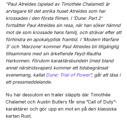
”Paul Atreides (spelad av Timothée Chalamet) är
arvtagare till det anrika huset Atreides som har
krossades i den första filmen. I ’Dune: Part 2’
fortsätter Paul Atreides sin resa, när han söker hämnd
mot de som krossade hans familj, och strävar efter att
förhindra en apokalyptisk framtid. I ’Modern Warfare
3’ och ’Warzone’ kommer Paul Atreides bli tillgänglig
tillsammans med sin ärkefiende Feyd-Rautha
Harkonnen. Förutom karaktärsbundeln (med bland
annat närstridsvapen) kommer ett tidsbegränsat
evenemang, kallat
Dune: Trial of Power
”, går att läsa i
ett pressmeddelande.
Nu har dessutom en trailer släppts där Timothée
Chalamet och Austin Butlers får sina ”Call of Duty”-
karaktärer och gör upp en mot en på den klassiska
kartan Rust.