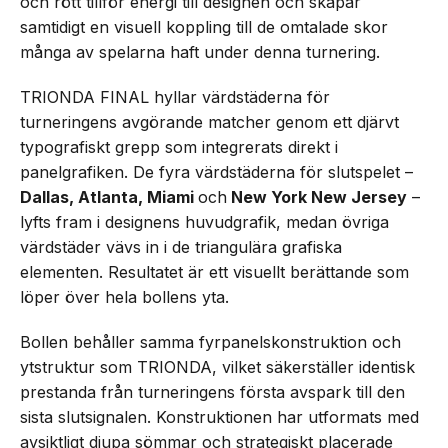
och rött tillför energi till designen och skapar
samtidigt en visuell koppling till de omtalade skor
många av spelarna haft under denna turnering.
TRIONDA FINAL hyllar värdstäderna för
turneringens avgörande matcher genom ett djärvt
typografiskt grepp som integrerats direkt i
panelgrafiken. De fyra värdstäderna för slutspelet –
Dallas, Atlanta, Miami
och
New York New Jersey
–
lyfts fram i designens huvudgrafik, medan övriga
värdstäder vävs in i de triangulära grafiska
elementen. Resultatet är ett visuellt berättande som
löper över hela bollens yta.
Bollen behåller samma fyrpanelskonstruktion och
ytstruktur som TRIONDA, vilket säkerställer identisk
prestanda från turneringens första avspark till den
sista slutsignalen. Konstruktionen har utformats med
avsiktligt djupa sömmar och strategiskt placerade