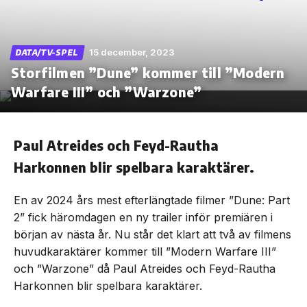
15 december, 2023
DATA/TV-SPEL
Storfilmen ”Dune” kommer till ”Modern
Skip
to
Warfare III” och ”Warzone”
the
content
Paul Atreides och Feyd-Rautha
Harkonnen blir spelbara karaktärer.
En av 2024 års mest efterlängtade filmer ”Dune: Part
2” fick häromdagen en ny trailer inför premiären i
början av nästa år. Nu står det klart att två av filmens
huvudkaraktärer kommer till ”Modern Warfare III”
och ”Warzone” då Paul Atreides och Feyd-Rautha
Harkonnen blir spelbara karaktärer.