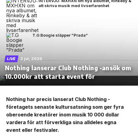
INTERVJU: MXHXN om nya albumet, Rinkeby &
att skriva musik med livserfarenhet
T.G Boogie släpper ”Prada”
2 jul, 2026
LIVE
Nothing lanserar Club Nothing -ansök om
10.000kr att starta event för
Nothing har precis lanserat Club Nothing -
företagets senaste kultursatsning som ger fyra
oberoende kreatörer inom musik 10 000 dollar
vardera för att förverkliga sina alldeles egna
event eller festivaler.