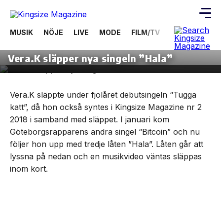
MUSIK
NÖJE
LIVE
MODE
FILM/TV
VIDEOS
ÖV
3 juni, 2019
MUSIK
Skip
Vera.K släpper nya singeln ”Hala”
to
the
content
Vera.K släppte under fjolåret debutsingeln “Tugga
katt”, då hon också syntes i Kingsize Magazine nr 2
2018 i samband med släppet. I januari kom
Göteborgsrapparens andra singel “Bitcoin” och nu
följer hon upp med tredje låten ”Hala”. Låten går att
lyssna på nedan och en musikvideo väntas släppas
inom kort.