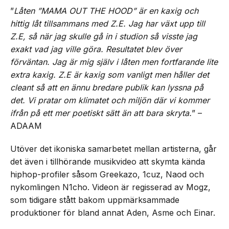
”
Låten ”MAMA OUT THE HOOD” är en kaxig och
hittig låt tillsammans med Z.E. Jag har växt upp till
Z.E, så när jag skulle gå in i studion så visste jag
exakt vad jag ville göra. Resultatet blev över
förväntan. Jag är mig själv i låten men fortfarande lite
extra kaxig. Z.E är kaxig som vanligt men håller det
cleant så att en ännu bredare publik kan lyssna på
det. Vi pratar om klimatet och miljön där vi kommer
ifrån på ett mer poetiskt sätt än att bara skryta.
” –
ADAAM
Utöver det ikoniska samarbetet mellan artisterna, går
det även i tillhörande musikvideo att skymta kända
hiphop-profiler såsom Greekazo, 1cuz, Naod och
nykomlingen N1cho. Videon är regisserad av Mogz,
som tidigare stått bakom uppmärksammade
produktioner för bland annat Aden, Asme och Einar.