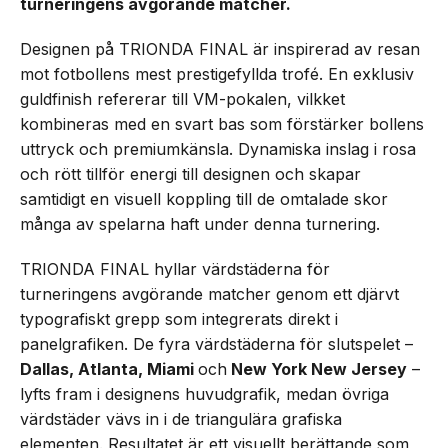
turneringens avgörande matcher.
Designen på TRIONDA FINAL är inspirerad av resan
mot fotbollens mest prestigefyllda trofé. En exklusiv
guldfinish refererar till VM-pokalen, vilkket
kombineras med en svart bas som förstärker bollens
uttryck och premiumkänsla. Dynamiska inslag i rosa
och rött tillför energi till designen och skapar
samtidigt en visuell koppling till de omtalade skor
många av spelarna haft under denna turnering.
TRIONDA FINAL hyllar värdstäderna för
turneringens avgörande matcher genom ett djärvt
typografiskt grepp som integrerats direkt i
panelgrafiken. De fyra värdstäderna för slutspelet –
Dallas, Atlanta, Miami
och
New York New Jersey
–
lyfts fram i designens huvudgrafik, medan övriga
värdstäder vävs in i de triangulära grafiska
elementen. Resultatet är ett visuellt berättande som