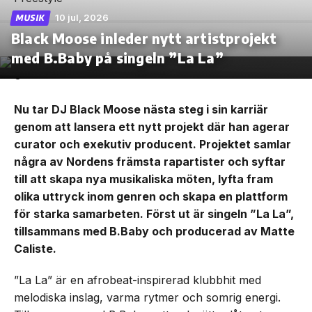
10 jul, 2026
MUSIK
Black Moose inleder nytt artistprojekt
med B.Baby på singeln ”La La”
Nu tar DJ Black Moose nästa steg i sin karriär
genom att lansera ett nytt projekt där han agerar
curator och exekutiv producent. Projektet samlar
några av Nordens främsta rapartister och syftar
till att skapa nya musikaliska möten, lyfta fram
olika uttryck inom genren och skapa en plattform
för starka samarbeten. Först ut är singeln ”La La”,
tillsammans med B.Baby och producerad av Matte
Caliste.
”La La” är en afrobeat-inspirerad klubbhit med
melodiska inslag, varma rytmer och somrig energi.