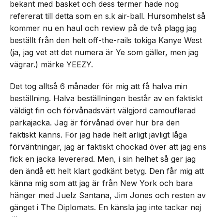
bekant med basket och dess termer hade nog
refererat till detta som en s.k air-ball. Hursomhelst så
kommer nu en haul och review på de två plagg jag
beställt från den helt off-the-rails tokiga Kanye West
(ja, jag vet att det numera är Ye som gäller, men jag
vägrar.) märke YEEZY.
Det tog alltså 6 månader för mig att få halva min
beställning. Halva beställningen består av en faktiskt
väldigt fin och förvånadsvärt välgjord camouflerad
parkajacka. Jag är förvånad över hur bra den
faktiskt känns. För jag hade helt ärligt jävligt låga
förväntningar, jag är faktiskt chockad över att jag ens
fick en jacka levererad. Men, i sin helhet så ger jag
den ändå ett helt klart godkänt betyg. Den får mig att
känna mig som att jag är från New York och bara
hänger med Juelz Santana, Jim Jones och resten av
gänget i The Diplomats. En känsla jag inte tackar nej