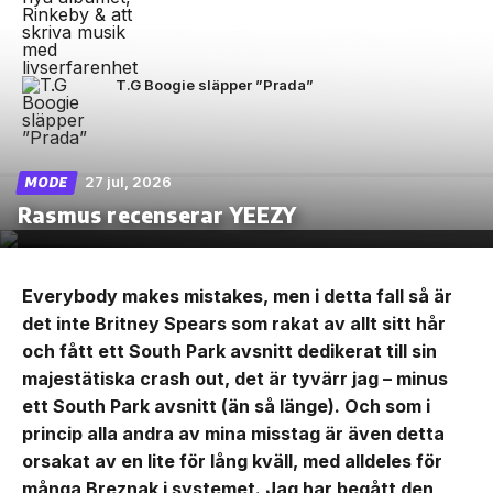
T.G Boogie släpper ”Prada”
27 jul, 2026
MODE
Rasmus recenserar YEEZY
Everybody makes mistakes, men i detta fall så är
det inte Britney Spears som rakat av allt sitt hår
och fått ett South Park avsnitt dedikerat till sin
majestätiska crash out, det är tyvärr jag – minus
ett South Park avsnitt (än så länge). Och som i
princip alla andra av mina misstag är även detta
orsakat av en lite för lång kväll, med alldeles för
många Breznak i systemet. Jag har begått den