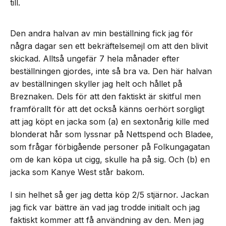
till.
Den andra halvan av min beställning fick jag för
några dagar sen ett bekräftelsemejl om att den blivit
skickad. Alltså ungefär 7 hela månader efter
beställningen gjordes, inte så bra va. Den här halvan
av beställningen skyller jag helt och hållet på
Breznaken. Dels för att den faktiskt är skitful men
framförallt för att det också känns oerhört sorgligt
att jag köpt en jacka som (a) en sextonårig kille med
blonderat hår som lyssnar på Nettspend och Bladee,
som frågar förbigående personer på Folkungagatan
om de kan köpa ut cigg, skulle ha på sig. Och (b) en
jacka som Kanye West står bakom.
I sin helhet så ger jag detta köp 2/5 stjärnor. Jackan
jag fick var bättre än vad jag trodde initialt och jag
faktiskt kommer att få användning av den. Men jag