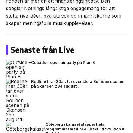
Fonden är mer än ett finansieringsinitiativ. Den
speglar Nothings långsiktiga engagemang för att
stötta nya idéer, nya uttryck och människorna som
skapar meningsfulla musikupplevelser.
Senaste från Live
Outside – open air party på Plan B
Redline firar 30år: tar över stora Solliden scenen
på Skansen 29e augusti.
Göteborgskalaset släpper hela
programmet med bl.a Jireel, Ricky Rich &