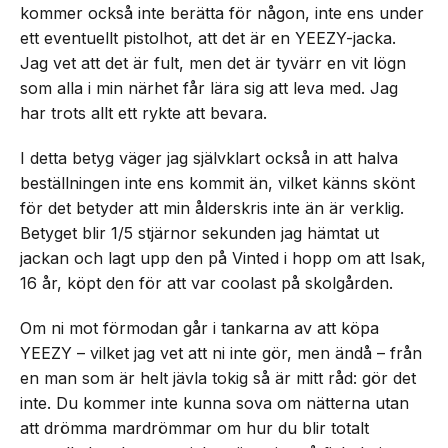
kommer också inte berätta för någon, inte ens under
ett eventuellt pistolhot, att det är en YEEZY-jacka.
Jag vet att det är fult, men det är tyvärr en vit lögn
som alla i min närhet får lära sig att leva med. Jag
har trots allt ett rykte att bevara.
I detta betyg väger jag självklart också in att halva
beställningen inte ens kommit än, vilket känns skönt
för det betyder att min ålderskris inte än är verklig.
Betyget blir 1/5 stjärnor sekunden jag hämtat ut
jackan och lagt upp den på Vinted i hopp om att Isak,
16 år, köpt den för att var coolast på skolgården.
Om ni mot förmodan går i tankarna av att köpa
YEEZY – vilket jag vet att ni inte gör, men ändå – från
en man som är helt jävla tokig så är mitt råd: gör det
inte. Du kommer inte kunna sova om nätterna utan
att drömma mardrömmar om hur du blir totalt