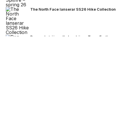
The North Face lanserar SS26 Hike Collection
Den enda tröjan alla kan bära – Team Earth
lanseras inför fotbolls-VM 2026
NEXT UP
Stone Island bjuder på mörkare
färger för FW26