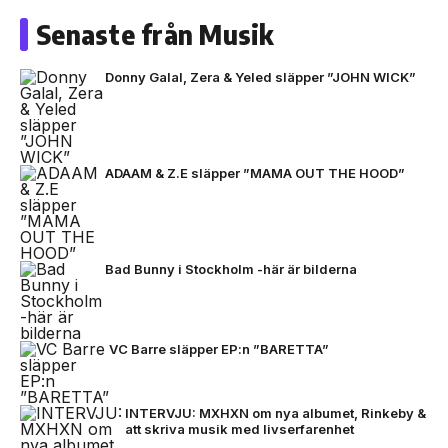
Senaste från Musik
Donny Galal, Zera & Yeled släpper ”JOHN WICK”
ADAAM & Z.E släpper ”MAMA OUT THE HOOD”
Bad Bunny i Stockholm -här är bilderna
VC Barre släpper EP:n ”BARETTA”
INTERVJU: MXHXN om nya albumet, Rinkeby &
att skriva musik med livserfarenhet