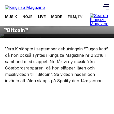
2 januari, 2019
MUSIK
MUSIK
NÖJE
LIVE
MODE
FILM/TV
VIDEOS
ÖV
Vera.K släpper singeln/musikvideon
Skip
”Bitcoin”
to
the
content
Vera.K släppte i september debutsingeln ”Tugga katt”,
då hon också syntes i Kingsize Magazine nr 2 2018 i
samband med släppet. Nu får vi ny musik från
Göteborgsrapparen, då hon släpper låten och
musikvideon till ”Bitcoin”. Se videon nedan och
invänta att låten släpps på Spotify den 14:e januari.