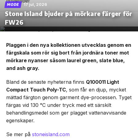
17 jul, 2026
MODE
Stone Island bjuder på mörkare färger för
FW26
Plaggen i den nya kollektionen utvecklas genom en
färgskala som rör sig bort från jordnära toner mot
mörkare nyanser såsom laurel green, slate blue,
and ash gray.
Bland de senaste nyheterna finns
Q100011 Light
Compact Touch Poly-TC
, som får en djup, mycket
mättad färgton genom garment dye-processen. Tyget
färgas vid 130 °C under tryck med ett särskilt
behandlingsmedel som ger plagget vattenavvisande
egenskaper.
Se mer på
stoneisland.com