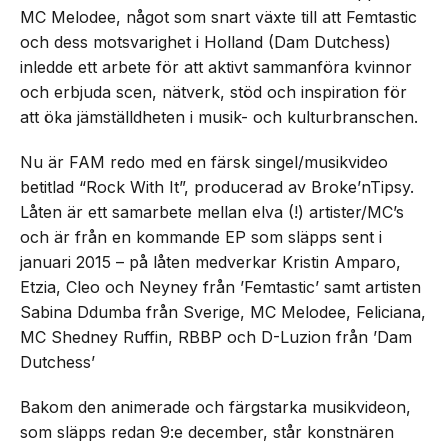
MC Melodee, något som snart växte till att Femtastic
och dess motsvarighet i Holland (Dam Dutchess)
inledde ett arbete för att aktivt sammanföra kvinnor
och erbjuda scen, nätverk, stöd och inspiration för
att öka jämställdheten i musik- och kulturbranschen.
Nu är FAM redo med en färsk singel/musikvideo
betitlad “Rock With It”, producerad av Broke’nTipsy.
Låten är ett samarbete mellan elva (!) artister/MC’s
och är från en kommande EP som släpps sent i
januari 2015 – på låten medverkar Kristin Amparo,
Etzia, Cleo och Neyney från ’Femtastic’ samt artisten
Sabina Ddumba från Sverige, MC Melodee, Feliciana,
MC Shedney Ruffin, RBBP och D-Luzion från ’Dam
Dutchess’
Bakom den animerade och färgstarka musikvideon,
som släpps redan 9:e december, står konstnären