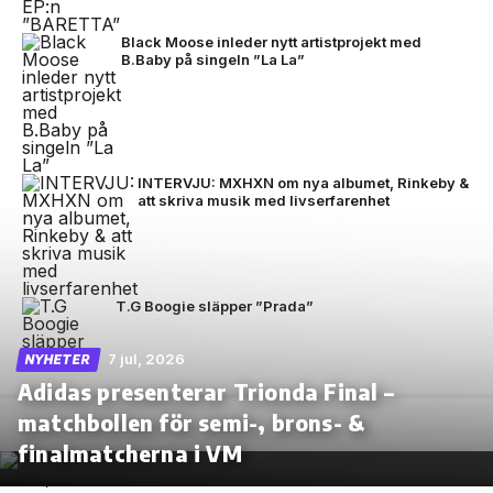
Black Moose inleder nytt artistprojekt med
B.Baby på singeln ”La La”
INTERVJU: MXHXN om nya albumet, Rinkeby &
att skriva musik med livserfarenhet
T.G Boogie släpper ”Prada”
7 jul, 2026
NYHETER
Adidas presenterar Trionda Final –
matchbollen för semi-, brons- &
finalmatcherna i VM