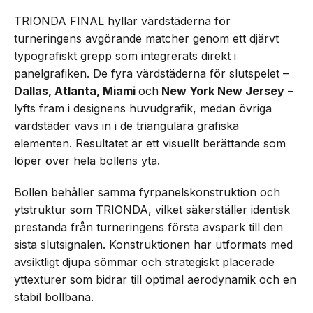
TRIONDA FINAL hyllar värdstäderna för
turneringens avgörande matcher genom ett djärvt
typografiskt grepp som integrerats direkt i
panelgrafiken. De fyra värdstäderna för slutspelet –
Dallas, Atlanta, Miami
och
New York New Jersey
–
lyfts fram i designens huvudgrafik, medan övriga
värdstäder vävs in i de triangulära grafiska
elementen. Resultatet är ett visuellt berättande som
löper över hela bollens yta.
Bollen behåller samma fyrpanelskonstruktion och
ytstruktur som TRIONDA, vilket säkerställer identisk
prestanda från turneringens första avspark till den
sista slutsignalen. Konstruktionen har utformats med
avsiktligt djupa sömmar och strategiskt placerade
yttexturer som bidrar till optimal aerodynamik och en
stabil bollbana.