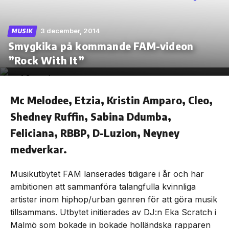
3 december, 2014
MUSIK
Smygkika på kommande FAM-videon
Skip
”Rock With It”
to
the
content
Mc Melodee, Etzia, Kristin Amparo, Cleo,
Shedney Ruffin, Sabina Ddumba,
Feliciana, RBBP, D-Luzion, Neyney
medverkar.
Musikutbytet FAM lanserades tidigare i år och har
ambitionen att sammanföra talangfulla kvinnliga
artister inom hiphop/urban genren för att göra musik
tillsammans. Utbytet initierades av DJ:n Eka Scratch i
Malmö som bokade in bokade holländska rapparen