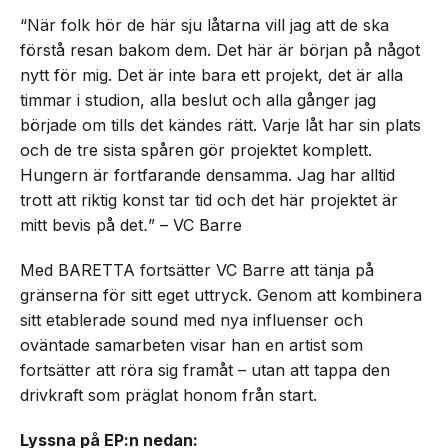
“När folk hör de här sju låtarna vill jag att de ska
förstå resan bakom dem. Det här är början på något
nytt för mig. Det är inte bara ett projekt, det är alla
timmar i studion, alla beslut och alla gånger jag
började om tills det kändes rätt. Varje låt har sin plats
och de tre sista spåren gör projektet komplett.
Hungern är fortfarande densamma. Jag har alltid
trott att riktig konst tar tid och det här projektet är
mitt bevis på det
.
” – VC Barre
Med BARETTA fortsätter VC Barre att tänja på
gränserna för sitt eget uttryck. Genom att kombinera
sitt etablerade sound med nya influenser och
oväntade samarbeten visar han en artist som
fortsätter att röra sig framåt – utan att tappa den
drivkraft som präglat honom från start.
Lyssna på EP:n nedan: