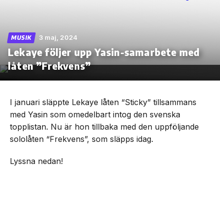
3 maj, 2024
MUSIK
Lekaye följer upp Yasin-samarbete med
Skip
to
låten ”Frekvens”
the
content
I januari släppte Lekaye låten “Sticky” tillsammans
med Yasin som omedelbart intog den svenska
topplistan. Nu är hon tillbaka med den uppföljande
sololåten “Frekvens”, som släpps idag.
Lyssna nedan!