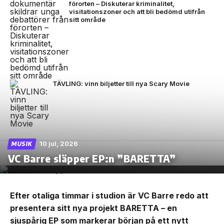
förorten – Diskuterar kriminalitet,
visitationszoner och att bli bedömd utifrån
sitt område
TÄVLING: vinn biljetter till nya Scary Movie
10 jul, 2026
MUSIK
VC Barre släpper EP:n ”BARETTA”
Efter otaliga timmar i studion är VC Barre redo att
presentera sitt nya projekt BARETTA – en
sjuspårig EP som markerar början på ett nytt