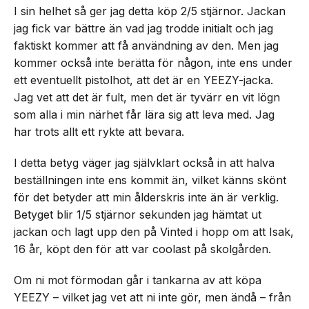
I sin helhet så ger jag detta köp 2/5 stjärnor. Jackan
jag fick var bättre än vad jag trodde initialt och jag
faktiskt kommer att få användning av den. Men jag
kommer också inte berätta för någon, inte ens under
ett eventuellt pistolhot, att det är en YEEZY-jacka.
Jag vet att det är fult, men det är tyvärr en vit lögn
som alla i min närhet får lära sig att leva med. Jag
har trots allt ett rykte att bevara.
I detta betyg väger jag självklart också in att halva
beställningen inte ens kommit än, vilket känns skönt
för det betyder att min ålderskris inte än är verklig.
Betyget blir 1/5 stjärnor sekunden jag hämtat ut
jackan och lagt upp den på Vinted i hopp om att Isak,
16 år, köpt den för att var coolast på skolgården.
Om ni mot förmodan går i tankarna av att köpa
YEEZY – vilket jag vet att ni inte gör, men ändå – från