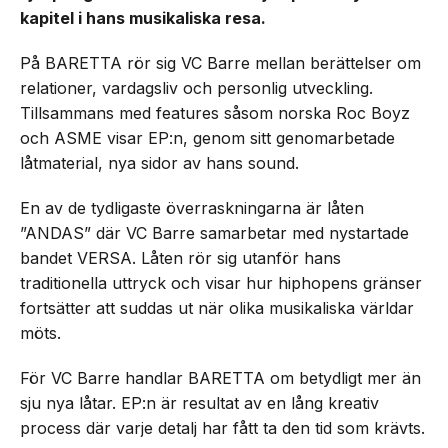
kapitel i hans musikaliska resa.
På BARETTA rör sig VC Barre mellan berättelser om
relationer, vardagsliv och personlig utveckling.
Tillsammans med features såsom norska Roc Boyz
och ASME visar EP:n, genom sitt genomarbetade
låtmaterial, nya sidor av hans sound.
En av de tydligaste överraskningarna är låten
”ANDAS” där VC Barre samarbetar med nystartade
bandet VERSA. Låten rör sig utanför hans
traditionella uttryck och visar hur hiphopens gränser
fortsätter att suddas ut när olika musikaliska världar
möts.
För VC Barre handlar BARETTA om betydligt mer än
sju nya låtar. EP:n är resultat av en lång kreativ
process där varje detalj har fått ta den tid som krävts.