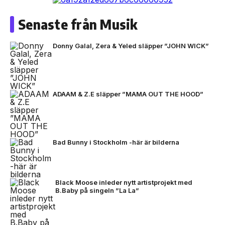
Senaste från Musik
Donny Galal, Zera & Yeled släpper ”JOHN WICK”
ADAAM & Z.E släpper ”MAMA OUT THE HOOD”
Bad Bunny i Stockholm -här är bilderna
Black Moose inleder nytt artistprojekt med
B.Baby på singeln ”La La”