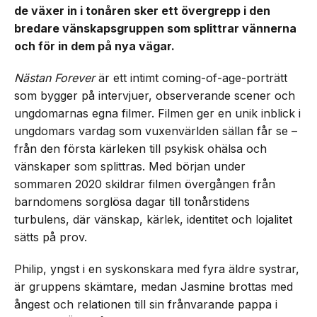
de växer in i tonåren sker ett övergrepp i den
bredare vänskapsgruppen som splittrar vännerna
och för in dem på nya vägar.
Nästan Forever
är ett intimt coming-of-age-porträtt
som bygger på intervjuer, observerande scener och
ungdomarnas egna filmer. Filmen ger en unik inblick i
ungdomars vardag som vuxenvärlden sällan får se –
från den första kärleken till psykisk ohälsa och
vänskaper som splittras. Med början under
sommaren 2020 skildrar filmen övergången från
barndomens sorglösa dagar till tonårstidens
turbulens, där vänskap, kärlek, identitet och lojalitet
sätts på prov.
Philip, yngst i en syskonskara med fyra äldre systrar,
är gruppens skämtare, medan Jasmine brottas med
ångest och relationen till sin frånvarande pappa i