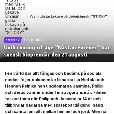
Yasin gästar Lekaye på debutsingeln ”STICKY”
6 aug, 2026
FILM/TV
Unik coming-of-age ”Nästan Forever” har
svensk biopremiär den 21 augusti
I en värld där allt fångas och bedöms på sociala
medier följer dokumentärfilmarna Lia Hietala och
Hannah Reinikainen ungdomarna Jasmine, Philip
och deras vänner under fem avgörande år. Filmen
tar avstamp när Philip och Jasmine är 14 år och
tillbringar dagarna med skateboardåkning, häng
och samtal om allt mellan himmel och jord. Men när