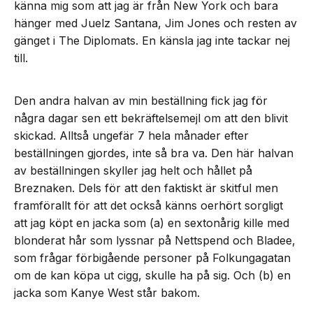
känna mig som att jag är från New York och bara
hänger med Juelz Santana, Jim Jones och resten av
gänget i The Diplomats. En känsla jag inte tackar nej
till.
Den andra halvan av min beställning fick jag för
några dagar sen ett bekräftelsemejl om att den blivit
skickad. Alltså ungefär 7 hela månader efter
beställningen gjordes, inte så bra va. Den här halvan
av beställningen skyller jag helt och hållet på
Breznaken. Dels för att den faktiskt är skitful men
framförallt för att det också känns oerhört sorgligt
att jag köpt en jacka som (a) en sextonårig kille med
blonderat hår som lyssnar på Nettspend och Bladee,
som frågar förbigående personer på Folkungagatan
om de kan köpa ut cigg, skulle ha på sig. Och (b) en
jacka som Kanye West står bakom.