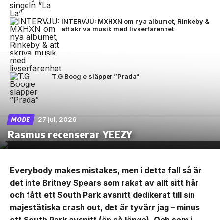
INTERVJU: MXHXN om nya albumet, Rinkeby &
att skriva musik med livserfarenhet
T.G Boogie släpper ”Prada”
27 jul, 2026
MODE
Rasmus recenserar YEEZY
Everybody makes mistakes, men i detta fall så är
det inte Britney Spears som rakat av allt sitt hår
och fått ett South Park avsnitt dedikerat till sin
majestätiska crash out, det är tyvärr jag – minus
ett South Park avsnitt (än så länge). Och som i