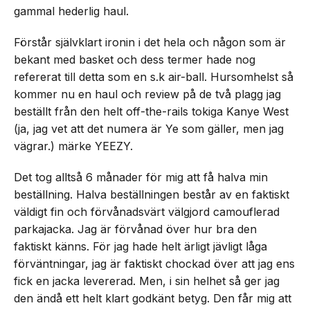
gammal hederlig haul.
Förstår självklart ironin i det hela och någon som är
bekant med basket och dess termer hade nog
refererat till detta som en s.k air-ball. Hursomhelst så
kommer nu en haul och review på de två plagg jag
beställt från den helt off-the-rails tokiga Kanye West
(ja, jag vet att det numera är Ye som gäller, men jag
vägrar.) märke YEEZY.
Det tog alltså 6 månader för mig att få halva min
beställning. Halva beställningen består av en faktiskt
väldigt fin och förvånadsvärt välgjord camouflerad
parkajacka. Jag är förvånad över hur bra den
faktiskt känns. För jag hade helt ärligt jävligt låga
förväntningar, jag är faktiskt chockad över att jag ens
fick en jacka levererad. Men, i sin helhet så ger jag
den ändå ett helt klart godkänt betyg. Den får mig att