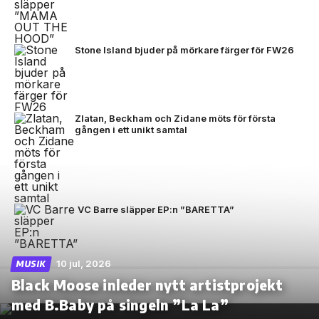
Stone Island bjuder på mörkare färger för FW26
Zlatan, Beckham och Zidane möts för första
gången i ett unikt samtal
VC Barre släpper EP:n ”BARETTA”
10 jul, 2026
MUSIK
Black Moose inleder nytt artistprojekt
med B.Baby på singeln ”La La”