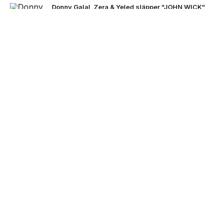
Donny Galal, Zera & Yeled släpper ”JOHN WICK”
NEXT UP
Black Moose inleder nytt
artistprojekt med B.Baby på
singeln ”La La”
ADAAM & Z.E släpper ”MAMA OUT THE HOOD”
Bad Bunny i Stockholm -här är bilderna
VC Barre släpper EP:n ”BARETTA”
INTERVJU: MXHXN om nya albumet, Rinkeby &
att skriva musik med livserfarenhet