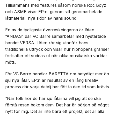
Tillsammans med features såsom norska Roc Boyz
och ASME visar EP:n, genom sitt genomarbetade
låtmaterial, nya sidor av hans sound.
En av de tydligaste överraskningarna är låten
”ANDAS” där VC Barre samarbetar med nystartade
bandet VERSA. Låten rör sig utanför hans
traditionella uttryck och visar hur hiphopens gränser
fortsätter att suddas ut när olika musikaliska världar
möts.
För VC Barre handlar BARETTA om betydligt mer än
sju nya låtar. EP:n är resultat av en lång kreativ
process där varje detalj har fått ta den tid som krävts.
“När folk hör de här sju låtarna vill jag att de ska
förstå resan bakom dem. Det här är början på något
nytt för mig. Det är inte bara ett projekt, det är alla