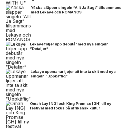
Y4ska släpper singeln “Allt Ja Sagt” tillsammans
med Lekaye och ROMANOS
Lekaye följer upp debutår med nya singeln
”Detaljer”
Lekaye uppmanar tjejer att inte ta skit med nya
singeln ”Uppkäftig”
Omah Lay [NG] och King Promise [GH] till ny
festival med fokus på afrikansk kultur