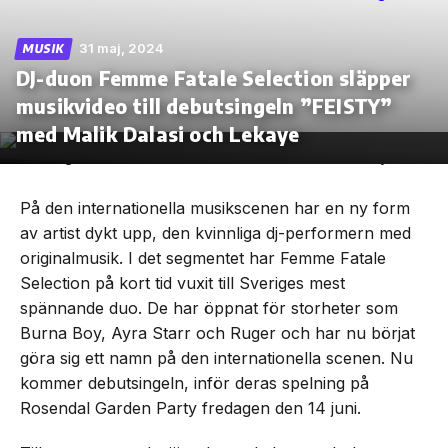
31 maj, 2024
MUSIK
DJ-duon Femme Fatale Selection släpper
musikvideo till debutsingeln ”FEISTY”
Skip
to
med Malik Dalasi och Lekaye
the
content
På den internationella musikscenen har en ny form
av artist dykt upp, den kvinnliga dj-performern med
originalmusik. I det segmentet har Femme Fatale
Selection på kort tid vuxit till Sveriges mest
spännande duo. De har öppnat för storheter som
Burna Boy, Ayra Starr och Ruger och har nu börjat
göra sig ett namn på den internationella scenen. Nu
kommer debutsingeln, inför deras spelning på
Rosendal Garden Party fredagen den 14 juni.