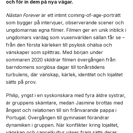
och för in dem på nya vägar.
Nästan Forever
är ett intimt coming-of-age-porträtt
som bygger på intervjuer, observerande scener och
ungdomarnas egna filmer. Filmen ger en unik inblick i
ungdomars vardag som vuxenvärlden sällan får se –
från den första kärleken till psykisk ohälsa och
vänskaper som splittras. Med början under
sommaren 2020 skildrar filmen övergången från
barndomens sorglösa dagar till tonårstidens
turbulens, där vänskap, kärlek, identitet och lojalitet
sätts på prov.
Philip, yngst i en syskonskara med fyra äldre systrar,
är gruppens skämtare, medan Jasmine brottas med
ångest och relationen till sin frånvarande pappa i
Portugal. Övergången till gymnasiet förändrar
dynamiken i gruppen. När konflikter kring lojalitet,
vänskap och cancelkultur växer fram sätts deras