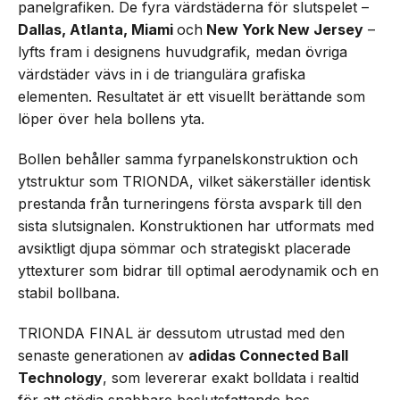
panelgrafiken. De fyra värdstäderna för slutspelet –
Dallas, Atlanta, Miami
och
New York New Jersey
–
lyfts fram i designens huvudgrafik, medan övriga
värdstäder vävs in i de triangulära grafiska
elementen. Resultatet är ett visuellt berättande som
löper över hela bollens yta.
Bollen behåller samma fyrpanelskonstruktion och
ytstruktur som TRIONDA, vilket säkerställer identisk
prestanda från turneringens första avspark till den
sista slutsignalen. Konstruktionen har utformats med
avsiktligt djupa sömmar och strategiskt placerade
yttexturer som bidrar till optimal aerodynamik och en
stabil bollbana.
TRIONDA FINAL är dessutom utrustad med den
senaste generationen av
adidas Connected Ball
Technology
, som levererar exakt bolldata i realtid
för att stödja snabbare beslutsfattande hos