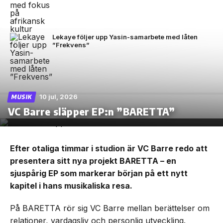
Lekaye följer upp Yasin-samarbete med låten
”Frekvens”
10 jul, 2026
MUSIK
VC Barre släpper EP:n ”BARETTA”
Efter otaliga timmar i studion är VC Barre redo att
presentera sitt nya projekt BARETTA – en
sjuspårig EP som markerar början på ett nytt
kapitel i hans musikaliska resa.
På BARETTA rör sig VC Barre mellan berättelser om
relationer, vardagsliv och personlig utveckling.