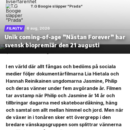
T.G Boogie släpper ”Prada”
6 aug, 2026
FILM/TV
Unik coming-of-age ”Nästan Forever” har
svensk biopremiär den 21 augusti
I en värld där allt fångas och bedöms på sociala
medier följer dokumentärfilmarna Lia Hietala och
Hannah Reinikainen ungdomarna Jasmine, Philip
och deras vänner under fem avgörande år. Filmen
tar avstamp när Philip och Jasmine är 14 år och
tillbringar dagarna med skateboardåkning, häng
och samtal om allt mellan himmel och jord. Men när
de växer in i tonåren sker ett övergrepp i den
bredare vänskapsgruppen som splittrar vännerna