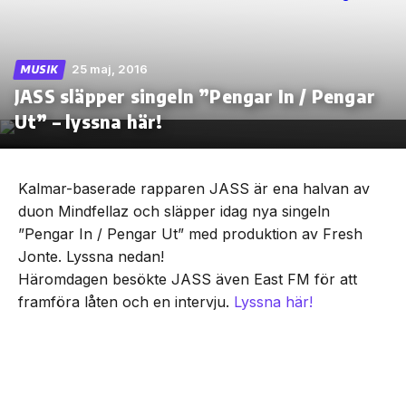
25 maj, 2016
MUSIK
JASS släpper singeln ”Pengar In / Pengar
Skip
to
Ut” – lyssna här!
the
content
Kalmar-baserade rapparen JASS är ena halvan av
duon Mindfellaz och släpper idag nya singeln
”Pengar In / Pengar Ut” med produktion av Fresh
Jonte. Lyssna nedan!
Häromdagen besökte JASS även East FM för att
framföra låten och en intervju.
Lyssna här!