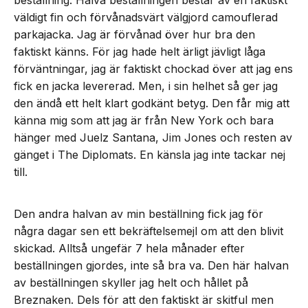
väldigt fin och förvånadsvärt välgjord camouflerad
parkajacka. Jag är förvånad över hur bra den
faktiskt känns. För jag hade helt ärligt jävligt låga
förväntningar, jag är faktiskt chockad över att jag ens
fick en jacka levererad. Men, i sin helhet så ger jag
den ändå ett helt klart godkänt betyg. Den får mig att
känna mig som att jag är från New York och bara
hänger med Juelz Santana, Jim Jones och resten av
gänget i The Diplomats. En känsla jag inte tackar nej
till.
Den andra halvan av min beställning fick jag för
några dagar sen ett bekräftelsemejl om att den blivit
skickad. Alltså ungefär 7 hela månader efter
beställningen gjordes, inte så bra va. Den här halvan
av beställningen skyller jag helt och hållet på
Breznaken. Dels för att den faktiskt är skitful men