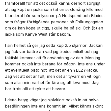
framförallt för att det också känns oerhört sorgligt
att jag köpt en jacka som (a) en sextonårig kille med
blonderat hår som lyssnar på Nettspend och Bladee,
som frågar förbigående personer på Folkungagatan
om de kan köpa ut cigg, skulle ha på sig. Och (b) en
jacka som Kanye West står bakom.
I sin helhet så ger jag detta köp 2/5 stjärnor. Jackan
jag fick var bättre än vad jag trodde initialt och jag
faktiskt kommer att få användning av den. Men jag
kommer också inte berätta för någon, inte ens under
ett eventuellt pistolhot, att det är en YEEZY-jacka.
Jag vet att det är fult, men det är tyvärr en vit lögn
som alla i min närhet får lära sig att leva med. Jag
har trots allt ett rykte att bevara.
I detta betyg väger jag självklart också in att halva
beställningen inte ens kommit än, vilket känns skönt