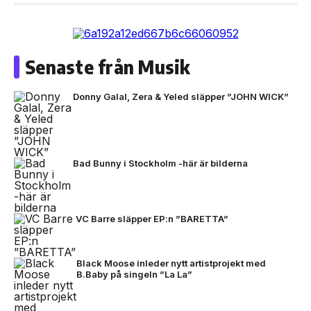
Senaste från Musik
Donny Galal, Zera & Yeled släpper ”JOHN WICK”
Bad Bunny i Stockholm -här är bilderna
VC Barre släpper EP:n ”BARETTA”
Black Moose inleder nytt artistprojekt med
B.Baby på singeln ”La La”