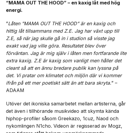
“MAMA OUT THE HOOD” – en kaxig låt med hög
energi.
”
Låten ”MAMA OUT THE HOOD” är en kaxig och
hittig låt tillsammans med Z.E. Jag har växt upp till
Z.E, så när jag skulle gå in i studion så visste jag
exakt vad jag ville göra. Resultatet blev över
förväntan. Jag är mig själv i låten men fortfarande lite
extra kaxig. Z.E är kaxig som vanligt men håller det
cleant så att en ännu bredare publik kan lyssna på
det. Vi pratar om klimatet och miljön där vi kommer
ifrån på ett mer poetiskt sätt än att bara skryta.
” –
ADAAM
Utöver det ikoniska samarbetet mellan artisterna, går
det även i tillhörande musikvideo att skymta kända
hiphop-profiler såsom Greekazo, 1cuz, Naod och
nykomlingen N1cho. Videon är regisserad av Mogz,