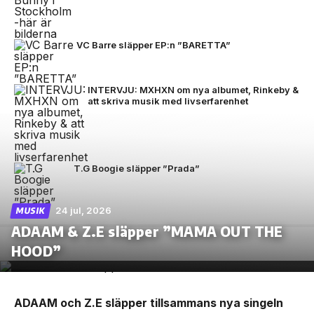
VC Barre släpper EP:n ”BARETTA”
INTERVJU: MXHXN om nya albumet, Rinkeby &
att skriva musik med livserfarenhet
T.G Boogie släpper ”Prada”
24 jul, 2026
MUSIK
ADAAM & Z.E släpper ”MAMA OUT THE
HOOD”
ADAAM och Z.E släpper tillsammans nya singeln