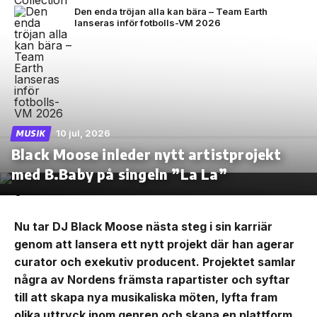
Den enda tröjan alla kan bära – Team Earth
lanseras inför fotbolls-VM 2026
10 jul, 2026
MUSIK
Black Moose inleder nytt artistprojekt
med B.Baby på singeln ”La La”
Nu tar DJ Black Moose nästa steg i sin karriär
genom att lansera ett nytt projekt där han agerar
curator och exekutiv producent. Projektet samlar
några av Nordens främsta rapartister och syftar
till att skapa nya musikaliska möten, lyfta fram
olika uttryck inom genren och skapa en plattform