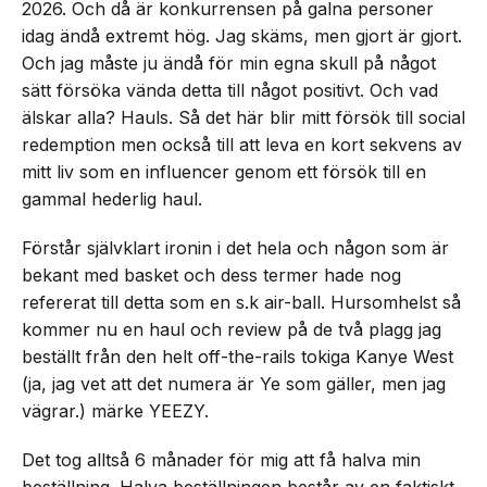
2026. Och då är konkurrensen på galna personer
idag ändå extremt hög. Jag skäms, men gjort är gjort.
Och jag måste ju ändå för min egna skull på något
sätt försöka vända detta till något positivt. Och vad
älskar alla? Hauls. Så det här blir mitt försök till social
redemption men också till att leva en kort sekvens av
mitt liv som en influencer genom ett försök till en
gammal hederlig haul.
Förstår självklart ironin i det hela och någon som är
bekant med basket och dess termer hade nog
refererat till detta som en s.k air-ball. Hursomhelst så
kommer nu en haul och review på de två plagg jag
beställt från den helt off-the-rails tokiga Kanye West
(ja, jag vet att det numera är Ye som gäller, men jag
vägrar.) märke YEEZY.
Det tog alltså 6 månader för mig att få halva min
beställning. Halva beställningen består av en faktiskt