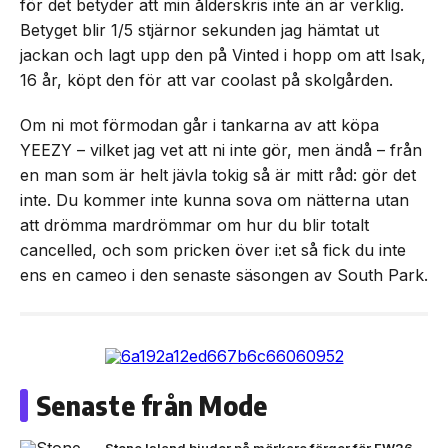
för det betyder att min ålderskris inte än är verklig.
Betyget blir 1/5 stjärnor sekunden jag hämtat ut
jackan och lagt upp den på Vinted i hopp om att Isak,
16 år, köpt den för att var coolast på skolgården.
Om ni mot förmodan går i tankarna av att köpa
YEEZY – vilket jag vet att ni inte gör, men ändå – från
en man som är helt jävla tokig så är mitt råd: gör det
inte. Du kommer inte kunna sova om nätterna utan
att drömma mardrömmar om hur du blir totalt
cancelled, och som pricken över i:et så fick du inte
ens en cameo i den senaste säsongen av South Park.
Senaste från Mode
Stone Island bjuder på mörkare färger för FW26