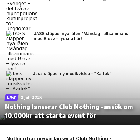
JASS släpper nya låten ”Måndag” tillsammans
med Blezz – lyssna här!
Jass släpper ny musikvideo – ”Kärlek”
2 jul, 2026
LIVE
Nothing lanserar Club Nothing -ansök om
10.000kr att starta event för
Nothing har precis lanserat Club Nothing -