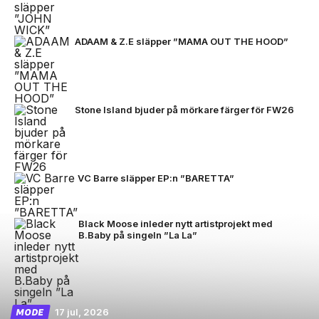
ADAAM & Z.E släpper ”MAMA OUT THE HOOD”
Stone Island bjuder på mörkare färger för FW26
VC Barre släpper EP:n ”BARETTA”
Black Moose inleder nytt artistprojekt med
B.Baby på singeln ”La La”
17 jul, 2026
MODE