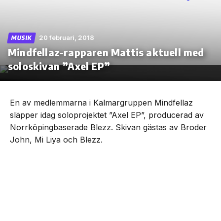
20 februari, 2018
MUSIK
Mindfellaz-rapparen Mattis aktuell med
Skip
to
soloskivan ”Axel EP”
the
content
En av medlemmarna i Kalmargruppen Mindfellaz
släpper idag soloprojektet ”Axel EP”, producerad av
Norrköpingbaserade Blezz. Skivan gästas av Broder
John, Mi Liya och Blezz.