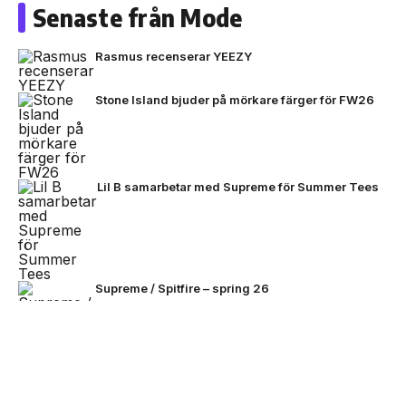
Senaste från Mode
Rasmus recenserar YEEZY
Stone Island bjuder på mörkare färger för FW26
Lil B samarbetar med Supreme för Summer Tees
Supreme / Spitfire – spring 26
NEXT UP
Stone Island omarbetar Ghost-
The North Face lanserar SS26 Hike Collection
linjen för sommaren