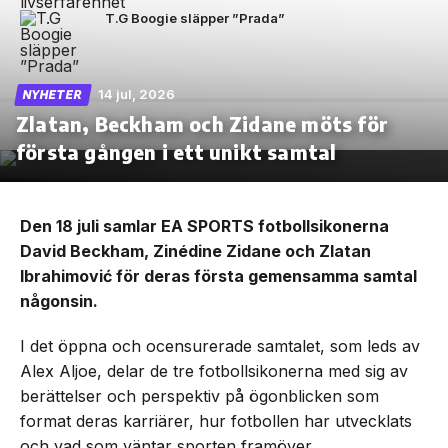
T.G Boogie släpper ”Prada”
14 jul, 2026
NYHETER
Zlatan, Beckham och Zidane möts för
första gången i ett unikt samtal
Den 18 juli samlar EA SPORTS fotbollsikonerna
David Beckham, Zinédine Zidane och Zlatan
Ibrahimović för deras första gemensamma samtal
någonsin.
I det öppna och ocensurerade samtalet, som leds av
Alex Aljoe, delar de tre fotbollsikonerna med sig av
berättelser och perspektiv på ögonblicken som
format deras karriärer, hur fotbollen har utvecklats
och vad som väntar sporten framöver.