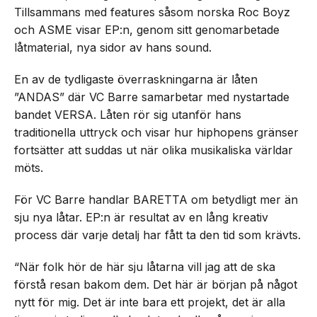
Tillsammans med features såsom norska Roc Boyz
och ASME visar EP:n, genom sitt genomarbetade
låtmaterial, nya sidor av hans sound.
En av de tydligaste överraskningarna är låten
”ANDAS” där VC Barre samarbetar med nystartade
bandet VERSA. Låten rör sig utanför hans
traditionella uttryck och visar hur hiphopens gränser
fortsätter att suddas ut när olika musikaliska världar
möts.
För VC Barre handlar BARETTA om betydligt mer än
sju nya låtar. EP:n är resultat av en lång kreativ
process där varje detalj har fått ta den tid som krävts.
“När folk hör de här sju låtarna vill jag att de ska
förstå resan bakom dem. Det här är början på något
nytt för mig. Det är inte bara ett projekt, det är alla