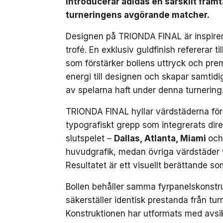
introducerar adidas en särskilt fra
turneringens avgörande matcher.
Designen på TRIONDA FINAL är inspirer
trofé. En exklusiv guldfinish refererar 
som förstärker bollens uttryck och prem
energi till designen och skapar samtidi
av spelarna haft under denna turnering
TRIONDA FINAL hyllar värdstäderna för
typografiskt grepp som integrerats dire
slutspelet –
Dallas, Atlanta, Miami
och
huvudgrafik, medan övriga värdstäder v
Resultatet är ett visuellt berättande so
Bollen behåller samma fyrpanelskonstr
säkerställer identisk prestanda från tur
Konstruktionen har utformats med avsi