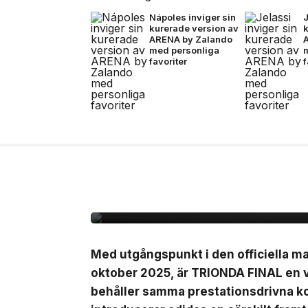
Nápoles inviger sin
J
kurerade version av
ARENA by Zalando
med personliga
favoriter
f
7 jul, 2026
NYHETER
Adidas presenterar Tr
matchbollen för semi-
finalmatcherna i VM
Med utgångspunkt i den officiella 
oktober 2025, är TRIONDA FINAL en 
behåller samma prestationsdrivna ko