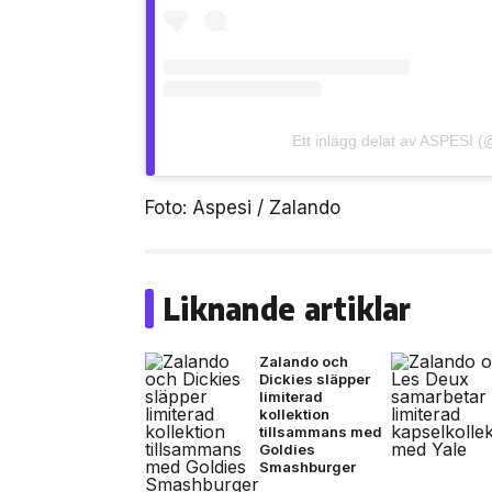
Ett inlägg delat av ASPESI (@
Foto: Aspesi / Zalando
Liknande artiklar
Zalando och
Dickies släpper
limiterad
kollektion
tillsammans med
Goldies
Smashburger