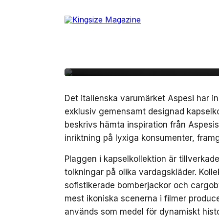
Skip
to
21 februari, 2024
MODE
the
Zalando lanserar sama
content
kapselkollektion med 
Det italienska varumärket Aspesi har 
exklusiv gemensamt designad kapselkollek
beskrivs hämta inspiration från Aspes
inriktning på lyxiga konsumenter, fram
Plaggen i kapselkollektion är tillverkad
tolkningar på olika vardagskläder. Kolle
sofistikerade bomberjackor och cargoby
mest ikoniska scenerna i filmer produce
används som medel för dynamiskt histo