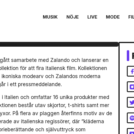
MUSIK
NÖJE
LIVE
MODE
FI
rbete för ny
italienska Aspesi
ingått samarbete med Zalando och lanserar en
tion för att fira italiensk film. Kollektionen
is ikoniska modearv och Zalandos moderna
går i ett pressmeddelande.
e i Italien och omfattar 16 unika produkter med
ktionen består utav skjortor, t-shirts samt mer
xor. På flera av plaggen återfinns motiv av de
rade av italienska regissörer, där ”kläderna
rieberättande och självuttryck som