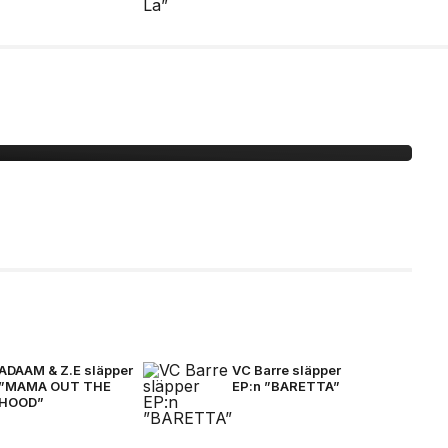
 -här är bilderna
ADAAM & Z.E släpper
VC Barre släpper
”MAMA OUT THE
EP:n ”BARETTA”
HOOD”