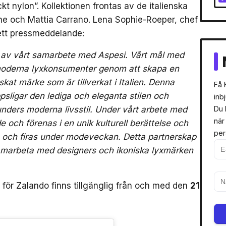
 nylon”. Kollektionen frontas av de italienska
 och Mattia Carrano. Lena Sophie-Roeper, chef
 ett pressmeddelande:
g av vårt samarbete med Aspesi. Vårt mål med
d moderna lyxkonsumenter genom att skapa en
kat märke som är tillverkat i Italien. Denna
Få 
sligar den lediga och eleganta stilen och
inb
nders moderna livsstil. Under vårt arbete med
Du 
när
 och förenas i en unik kulturell berättelse och
per
 och firas under modeveckan. Detta partnerskap
samarbeta med designers och ikoniska lyxmärken
för Zalando finns tillgänglig från och med den
21