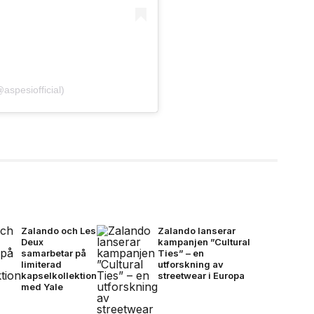
aspesiofficial)
Zalando och Les
Zalando lanserar
Deux
kampanjen ”Cultural
samarbetar på
Ties” – en
limiterad
utforskning av
kapselkollektion
streetwear i Europa
med Yale