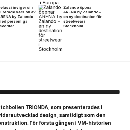
elassi inviger sin
Zalando öppnar
kurerade version av
ARENA by Zalando –
ARENA by Zalando
en ny destination för
med personliga
streetwear i
avoriter
Stockholm
ionda Final –
, brons- &
matchbollen TRIONDA, som presenterades i
vidareutvecklad design, samtidigt som den
nstruktion. För första gången i VM-historien