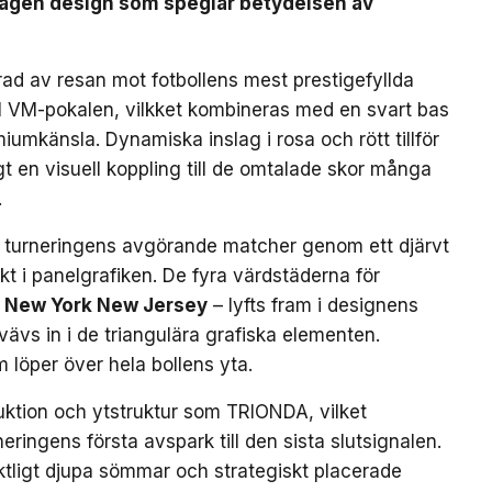
mtagen design som speglar betydelsen av
ad av resan mot fotbollens mest prestigefyllda
till VM-pokalen, vilkket kombineras med en svart bas
iumkänsla. Dynamiska inslag i rosa och rött tillför
gt en visuell koppling till de omtalade skor många
.
 turneringens avgörande matcher genom ett djärvt
kt i panelgrafiken. De fyra värdstäderna för
New York New Jersey
– lyfts fram i designens
ävs in i de triangulära grafiska elementen.
m löper över hela bollens yta.
uktion och ytstruktur som TRIONDA, vilket
neringens första avspark till den sista slutsignalen.
ktligt djupa sömmar och strategiskt placerade