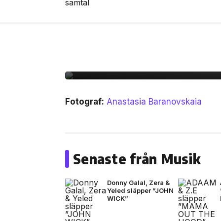
13 jul, 2026
MUSIK
Bad Bunny i Stockholm
Fotograf:
Anastasia Baranovskaia
Senaste från Musik
Donny Galal, Zera &
Yeled släpper ”JOHN
WICK”