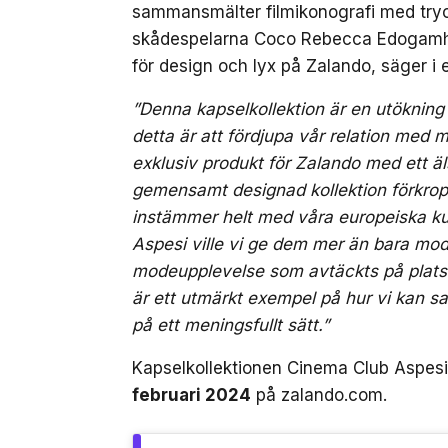
sammansmälter filmikonografi med tryckt
skådespelarna Coco Rebecca Edogamhe
för design och lyx på Zalando, säger i
”Denna kapselkollektion är en utöknin
detta är att fördjupa vår relation me
exklusiv produkt för Zalando med ett äls
gemensamt designad kollektion förkropp
instämmer helt med våra europeiska ku
Aspesi ville vi ge dem mer än bara mode
modeupplevelse som avtäckts på plats
är ett utmärkt exempel på hur vi kan 
på ett meningsfullt sätt.”
Kapselkollektionen Cinema Club Aspesi 
februari 2024
på zalando.com.