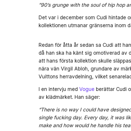
”90’s grunge with the soul of hip hop a
Det var i december som Cudi hintade o
kollektionen utmanar gränserna inom
Redan för åtta år sedan sa Cudi att ha
då han ska ha känt sig omotiverad av 
att hans första kollektion skulle släpp
nära vän Virgil Abloh, grundare av märk
Vuittons herravdelning, vilket senarel
I en intervju med
Vogue
berättar Cudi 
av klädmärket. Han säger:
“There is no way I could have designed 
single fucking day. Every day, it was l
make and how would he handle his tea