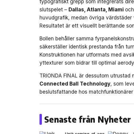
typografiskt grepp som integrerats dire
slutspelet –
Dallas, Atlanta, Miami
och
huvudgrafik, medan övriga värdstäder v
Resultatet är ett visuellt berättande so
Bollen behåller samma fyrpanelskonstr
säkerställer identisk prestanda från tur
Konstruktionen har utformats med avsi
yttexturer som bidrar till optimal aerod
TRIONDA FINAL är dessutom utrustad 
Connected Ball Technology
, som leve
beslutsfattande hos matchfunktionärer 
Senaste från Nyheter
Unik coming-of-age