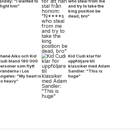
Diddy: ”I wanted to
who steal from me
fight him”
and try to take the
king position be
dead, bro”
Jhené Aiko och Kid
Kid Cudi klar för
Cudi bland 180 000
uppföljare till
ersoner som flytt
klassiker med Adam
ränderna i Los
Sandler: ”This is
ngeles: ”My heart is
huge”
so heavy”
ionda Final –
, brons- &