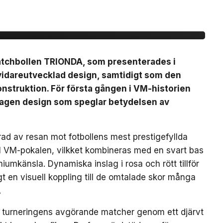
matchbollen TRIONDA, som presenterades i
vidareutvecklad design, samtidigt som den
nstruktion. För första gången i VM-historien
mtagen design som speglar betydelsen av
ad av resan mot fotbollens mest prestigefyllda
till VM-pokalen, vilkket kombineras med en svart bas
iumkänsla. Dynamiska inslag i rosa och rött tillför
gt en visuell koppling till de omtalade skor många
.
 turneringens avgörande matcher genom ett djärvt