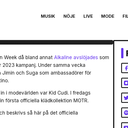
MUSIK
NÖJE
LIVE
MODE
FI
a klädmärket MOTR
Week
ion Week då bland annat
Alkaline avslöjades
som
mar 2023 kampanj. Under samma vecka
 Jimin och Suga som ambassadörer för
ino.
in i modevärlden var Kid Cudi. I fredags
n första officiella klädkollektion MOTR.
beskrivs så här på det officiella