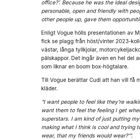
office?’. Because he was the ideal des
personable, open and friendly with peop
other people up, gave them opportunitie
Enligt Vogue hölls presentationen av M
fick se plagg från höst/vinter 2023-kolle
västar, långa tyllkjolar, motorcykeljac
pälskappor. Det ingår även en hel del
som liknar en boom box-högtalare.
Till Vogue berättar Cudi att han vill få
kläder.
“I want people to feel like they’re walk
want them to feel the feeling I get when
superstars. I am kind of just putting my
making what I think is cool and trying to
wear, that my friends would wear?’”.