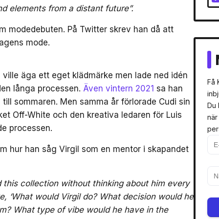
nd elements from a distant future”.
m modedebuten. På Twitter skrev han då att
 dagens mode.
n ville äga ett eget klädmärke men lade ned idén
Få 
den långa processen.
Även vintern 2021
sa han
inb
as till sommaren. Men samma år förlorade Cudi sin
Du 
et Off-White och den kreativa ledaren för Luis
när
ade processen.
per
om hur han såg Virgil som en mentor i skapandet
this collection without thinking about him every
ike, ‘What would Virgil do? What decision would he
m? What type of vibe would he have in the