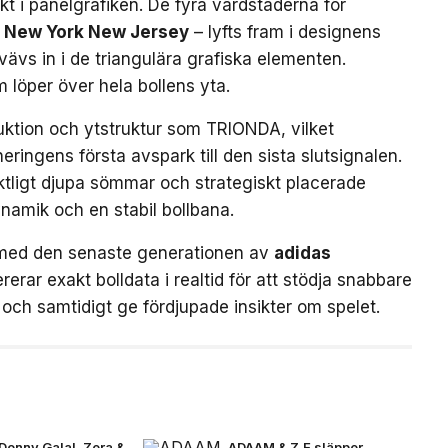
kt i panelgrafiken. De fyra värdstäderna för
New York New Jersey
– lyfts fram i designens
ävs in i de triangulära grafiska elementen.
m löper över hela bollens yta.
uktion och ytstruktur som TRIONDA, vilket
neringens första avspark till den sista slutsignalen.
ktligt djupa sömmar och strategiskt placerade
ynamik och en stabil bollbana.
med den senaste generationen av
adidas
rerar exakt bolldata i realtid för att stödja snabbare
och samtidigt ge fördjupade insikter om spelet.
Donny Galal, Zera &
ADAAM & Z.E släpper