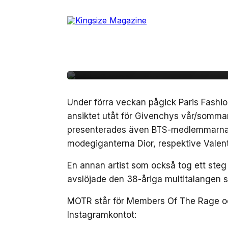
Skip
to
23 januari, 2023
MODE
the
Kid Cudi lanserar ny
content
under Paris Fashion 
Under förra veckan pågick Paris Fash
ansiktet utåt för Givenchys vår/som
presenterades även BTS-medlemmarna
modegiganterna Dior, respektive Valent
En annan artist som också tog ett steg 
avslöjade den 38-åriga multitalangen si
MOTR står för Members Of The Rage och 
Instagramkontot: