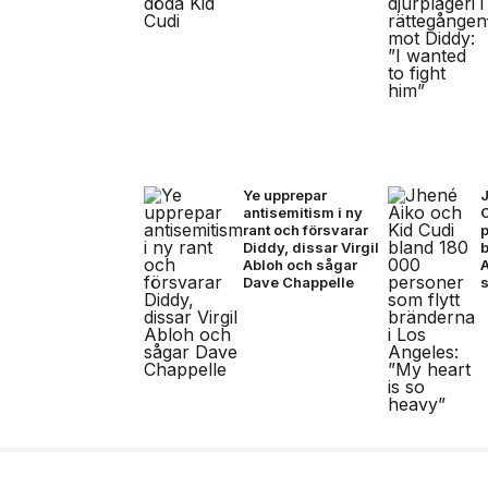
Ye upprepar
antisemitism i ny
rant och försvarar
p
Diddy, dissar Virgil
b
Abloh och sågar
A
Dave Chappelle
7 jul, 2026
NYHETER
Adidas presenterar Tr
matchbollen för semi-