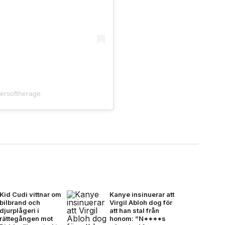
ersoftherage
Kid Cudi vittnar om
Kanye insinuerar att
bilbrand och
Virgil Abloh dog för
djurplågeri i
att han stal från
rättegången mot
honom: ”N****s