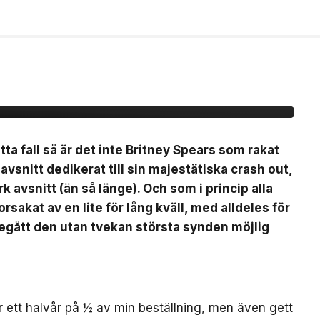
EEZY
a fall så är det inte Britney Spears som rakat
k avsnitt dedikerat till sin majestätiska crash out,
rk avsnitt (än så länge). Och som i princip alla
sakat av en lite för lång kväll, med alldeles för
egått den utan tvekan största synden möjlig
er ett halvår på ½ av min beställning, men även gett