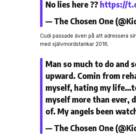
No lies here ??
https://t
— The Chosen One (@Ki
Cudi passade även på att adressera sin
med självmordstankar 2016.
Man so much to do and se
upward. Comin from rehab
myself, hating my life…t
myself more than ever, 
of. My angels been watch
— The Chosen One (@Ki