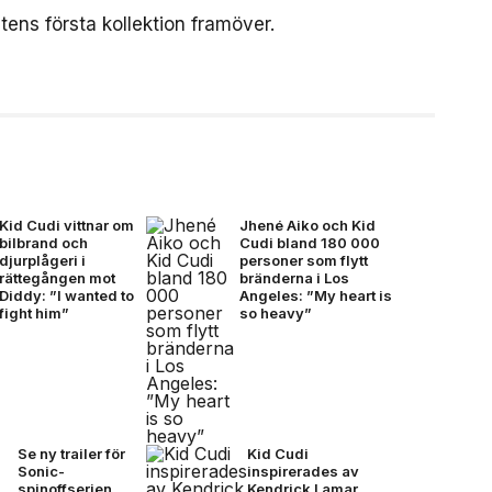
stens första kollektion framöver.
Kid Cudi vittnar om
Jhené Aiko och Kid
bilbrand och
Cudi bland 180 000
djurplågeri i
personer som flytt
rättegången mot
bränderna i Los
Diddy: ”I wanted to
Angeles: ”My heart is
fight him”
so heavy”
Se ny trailer för
Kid Cudi
Sonic-
inspirerades av
spinoffserien
Kendrick Lamar