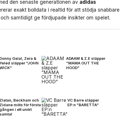
med den senaste generationen av
adidas
rerar exakt bolldata i realtid för att stödja snabbare
och samtidigt ge fördjupade insikter om spelet.
Donny Galal, Zera &
ADAAM & Z.E släpper
Yeled släpper ”JOHN
”MAMA OUT THE
WICK”
HOOD”
Zlatan, Beckham och
VC Barre släpper
Zidane möts för första
EP:n ”BARETTA”
gången i ett unikt
samtal