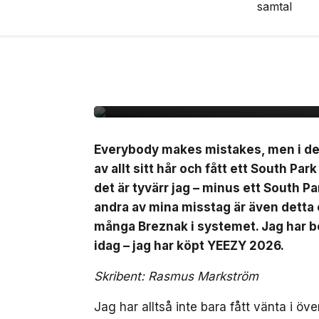
27 jul, 2026
MODE
Rasmus recenserar Y
Everybody makes mistakes, men i dett
av allt sitt hår och fått ett South Par
det är tyvärr jag – minus ett South Pa
andra av mina misstag är även detta or
många Breznak i systemet. Jag har b
idag – jag har köpt YEEZY 2026.
Skribent: Rasmus Markström
Jag har alltså inte bara fått vänta i öv