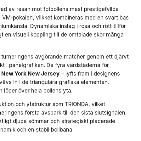
ad av resan mot fotbollens mest prestigefyllda
till VM-pokalen, vilkket kombineras med en svart bas
iumkänsla. Dynamiska inslag i rosa och rött tillför
gt en visuell koppling till de omtalade skor många
.
 turneringens avgörande matcher genom ett djärvt
kt i panelgrafiken. De fyra värdstäderna för
New York New Jersey
– lyfts fram i designens
ävs in i de triangulära grafiska elementen.
m löper över hela bollens yta.
uktion och ytstruktur som TRIONDA, vilket
neringens första avspark till den sista slutsignalen.
ktligt djupa sömmar och strategiskt placerade
ynamik och en stabil bollbana.