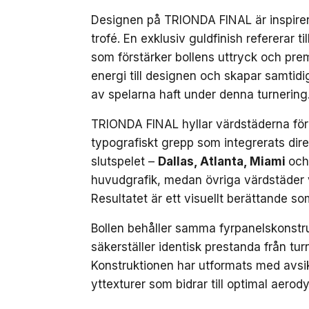
Designen på TRIONDA FINAL är inspirer
trofé. En exklusiv guldfinish refererar 
som förstärker bollens uttryck och prem
energi till designen och skapar samtidi
av spelarna haft under denna turnering
TRIONDA FINAL hyllar värdstäderna för
typografiskt grepp som integrerats dire
slutspelet –
Dallas, Atlanta, Miami
och
huvudgrafik, medan övriga värdstäder v
Resultatet är ett visuellt berättande so
Bollen behåller samma fyrpanelskonstr
säkerställer identisk prestanda från tur
Konstruktionen har utformats med avsi
yttexturer som bidrar till optimal aerod