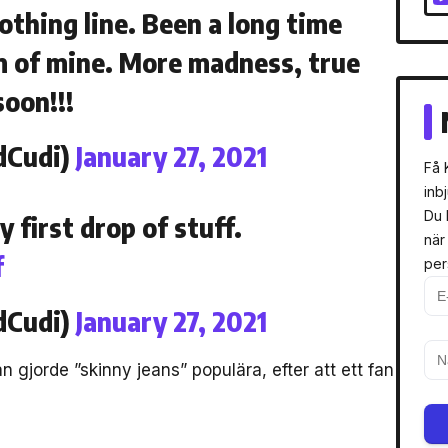
othing line. Been a long time
 of mine. More madness, true
soon!!!
dCudi)
January 27, 2021
Få 
inb
Du 
first drop of stuff.
när
f
per
dCudi)
January 27, 2021
n gjorde ”skinny jeans” populära, efter att ett fan