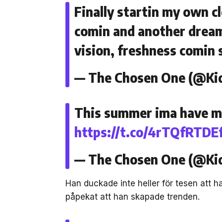
Finally startin my own cl
comin and another dream
vision, freshness comin 
— The Chosen One (@Ki
This summer ima have my 
https://t.co/4rTQfRTDE
— The Chosen One (@Ki
Han duckade inte heller för tesen att ha
påpekat att han skapade trenden.