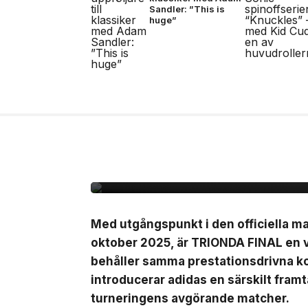
Sandler: ”This is
huge”
7 jul, 2026
NYHETER
Adidas presenterar Tr
matchbollen för semi-
finalmatcherna i VM
Med utgångspunkt i den officiella 
oktober 2025, är TRIONDA FINAL en 
behåller samma prestationsdrivna ko
introducerar adidas en särskilt fra
turneringens avgörande matcher.