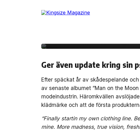
Skip
to
the
content
28 januari, 2021
MODE
Kid Cudi startar eget
Ger även update kring sin p
Efter späckat år av skådespelande och 
av senaste albumet ”Man on the Moon III
modeindustrin. Häromkvällen avslöjade 
klädmärke och att de första produktern
“Finally startin my own clothing line. 
mine. More madness, true vision, fresh