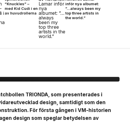
“Knuckles” –
inför nya albumet:
med Kid Cudi i en
”…always been my
av huvudrollerna
top three artists in
the world.”
ionda Final –
, brons- &
matchbollen TRIONDA, som presenterades i
vidareutvecklad design, samtidigt som den
nstruktion. För första gången i VM-historien
mtagen design som speglar betydelsen av