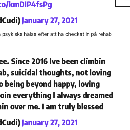
.co/kmDIP4fsPg
dCudi)
January 27, 2021
 psykiska hälsa efter att ha checkat in på rehab
e. Since 2016 Ive been climbin
, suicidal thoughts, not loving
o being beyond happy, loving
doin everything I always dreamed
in over me. I am truly blessed
dCudi)
January 27, 2021