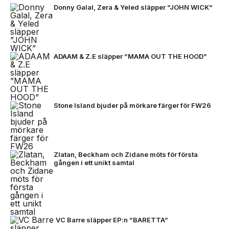
Donny Galal, Zera & Yeled släpper ”JOHN WICK”
ADAAM & Z.E släpper ”MAMA OUT THE HOOD”
Stone Island bjuder på mörkare färger för FW26
Zlatan, Beckham och Zidane möts för första
gången i ett unikt samtal
VC Barre släpper EP:n ”BARETTA”