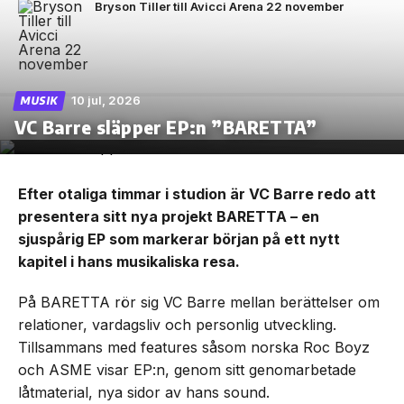
Bryson Tiller till Avicci Arena 22 november
10 jul, 2026
MUSIK
VC Barre släpper EP:n ”BARETTA”
Efter otaliga timmar i studion är VC Barre redo att
presentera sitt nya projekt BARETTA – en
sjuspårig EP som markerar början på ett nytt
kapitel i hans musikaliska resa.
På BARETTA rör sig VC Barre mellan berättelser om
relationer, vardagsliv och personlig utveckling.
Tillsammans med features såsom norska Roc Boyz
och ASME visar EP:n, genom sitt genomarbetade
låtmaterial, nya sidor av hans sound.