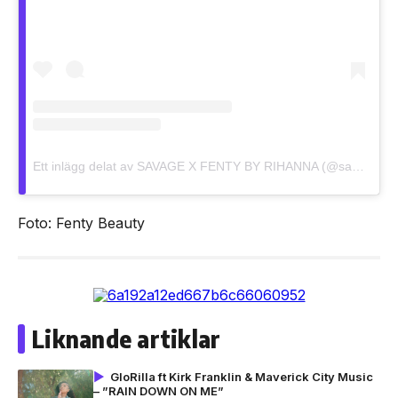
Ett inlägg delat av SAVAGE X FENTY BY RIHANNA (@savagexfenty)
Foto: Fenty Beauty
Liknande artiklar
GloRilla ft Kirk Franklin & Maverick City Music
– ”RAIN DOWN ON ME”