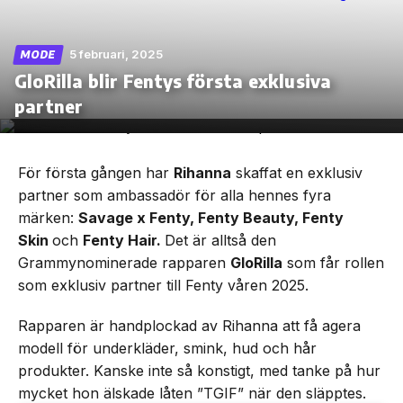
5 februari, 2025
MODE
GloRilla blir Fentys första exklusiva
Skip
partner
to
the
content
För första gången har
Rihanna
skaffat en exklusiv
partner som ambassadör för alla hennes fyra
märken:
Savage x Fenty, Fenty Beauty, Fenty
Skin
och
Fenty Hair.
Det är alltså den
Grammynominerade rapparen
GloRilla
som får rollen
som exklusiv partner till Fenty våren 2025.
Rapparen är handplockad av Rihanna att få agera
modell för underkläder, smink, hud och hår
produkter. Kanske inte så konstigt, med tanke på hur
mycket hon älskade låten ”TGIF” när den släpptes.