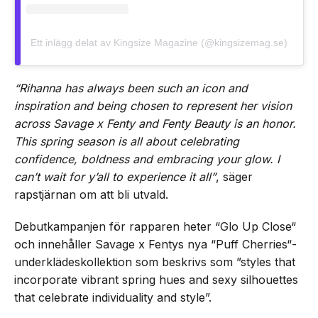
Ett inlägg delat av Kingsize Magazine (@kingsizemag.se)
“Rihanna has always been such an icon and
inspiration and being chosen to represent her vision
across Savage x Fenty and Fenty Beauty is an honor.
This spring season is all about celebrating
confidence, boldness and embracing your glow. I
can’t wait for y’all to experience it all”
, säger
rapstjärnan om att bli utvald.
Debutkampanjen för rapparen heter “Glo Up Close“
och innehåller Savage x Fentys nya “Puff Cherries“-
underklädeskollektion som beskrivs som ”styles that
incorporate vibrant spring hues and sexy silhouettes
that celebrate individuality and style”.