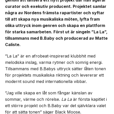
genom att lansera ett nytt projekt där han agerar
curator och exekutiv producent. Projektet samlar
några av Nordens främsta rapartister och syftar
till att skapa nya musikaliska möten, lyfta fram
olika uttryck inom genren och skapa en plattform
för starka samarbeten. Först ut är singeln ”La La”,
tillsammans med B.Baby och producerad av Matte
Caliste.
”La La” är en afrobeat-inspirerad klubbhit med
melodiska inslag, varma rytmer och somrig energi.
Tillsammans med B.Babys uttryck sätter låten tonen
för projektets musikaliska riktning och levererar ett
modernt sound med internationella vibbar.
”Jag ville skapa en låt som fångar känslan av
sommar, värme och rörelse.
La La
är första kapitlet i
ett större projekt och B.Baby var det självklara valet
för att sätta tonen” säger Black Moose.