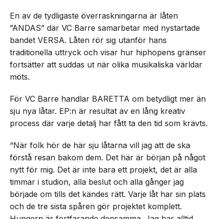
En av de tydligaste överraskningarna är låten
”ANDAS” där VC Barre samarbetar med nystartade
bandet VERSA. Låten rör sig utanför hans
traditionella uttryck och visar hur hiphopens gränser
fortsätter att suddas ut när olika musikaliska världar
möts.
För VC Barre handlar BARETTA om betydligt mer än
sju nya låtar. EP:n är resultat av en lång kreativ
process där varje detalj har fått ta den tid som krävts.
“När folk hör de här sju låtarna vill jag att de ska
förstå resan bakom dem. Det här är början på något
nytt för mig. Det är inte bara ett projekt, det är alla
timmar i studion, alla beslut och alla gånger jag
började om tills det kändes rätt. Varje låt har sin plats
och de tre sista spåren gör projektet komplett.
Hungern är fortfarande densamma. Jag har alltid