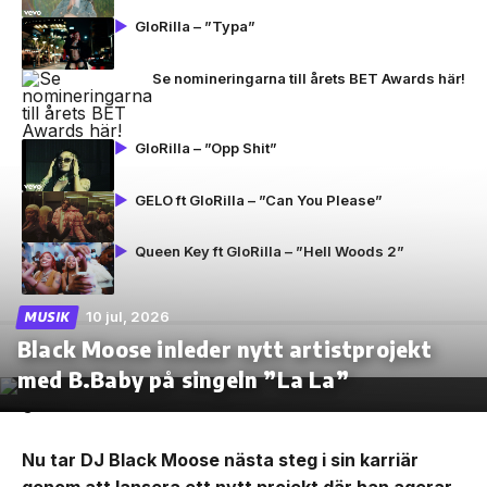
GloRilla – ”Typa”
Se nomineringarna till årets BET Awards här!
GloRilla – ”Opp Shit”
GELO ft GloRilla – ”Can You Please”
Queen Key ft GloRilla – ”Hell Woods 2”
10 jul, 2026
MUSIK
Black Moose inleder nytt artistprojekt
med B.Baby på singeln ”La La”
Nu tar DJ Black Moose nästa steg i sin karriär