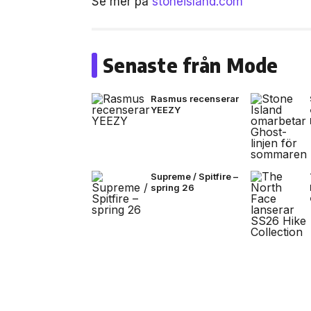
Se mer på
stoneisland.com
Senaste från Mode
Rasmus recenserar
YEEZY
Supreme / Spitfire –
spring 26