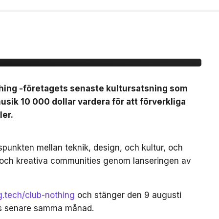
b Nothing -ansök om
vent för
thing -företagets senaste kultursatsning som
sik 10 000 dollar vardera för att förverkliga
ler.
gspunkten mellan teknik, design, och kultur, och
 och kreativa communities genom lanseringen av
ng.tech/club-nothing
och stänger den 9 augusti
as senare samma månad.