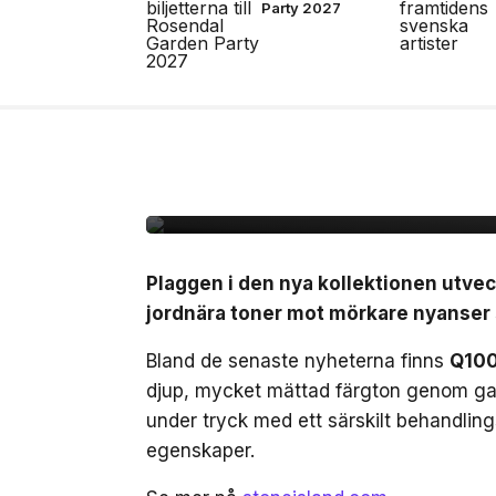
Party 2027
17 jul, 2026
MODE
Stone Island bjuder p
FW26
Plaggen i den nya kollektionen utvec
jordnära toner mot mörkare nyanser s
Bland de senaste nyheterna finns
Q100
djup, mycket mättad färgton genom ga
under tryck med ett särskilt behandli
egenskaper.