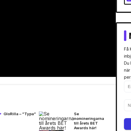
Få 
inb
Du 
när
per
GloRilla – ”Typa”
Se
nomineringarna
till årets BET
Awards här!