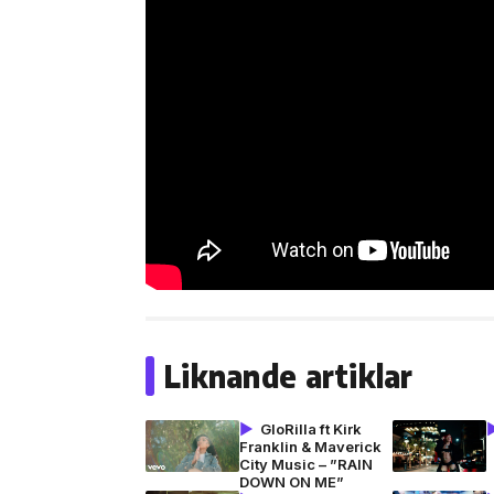
Liknande artiklar
GloRilla ft Kirk
Franklin & Maverick
City Music – ”RAIN
DOWN ON ME”