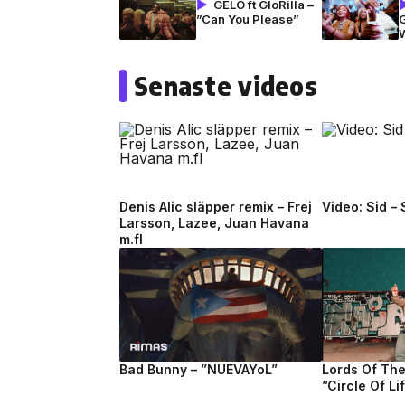
GELO ft GloRilla –
”Can You Please”
G
Senaste videos
Denis Alic släpper remix – Frej
Video: Sid –
Larsson, Lazee, Juan Havana
m.fl
Bad Bunny – ”NUEVAYoL”
Lords Of Th
”Circle Of Li