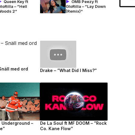
Queen Key ft
OMB Peezy ft
loRilla – ”Hell
GloRilla – ”Lay Down
Woods 2”
(Remix)”
 Snäll med ord
Drake – ”What Did I Miss?”
e Underground –
De La Soul ft MF DOOM – ”Rock
fe”
Co. Kane Flow”