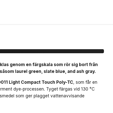
å mörkare färger för
klas genom en färgskala som rör sig bort från
åsom laurel green, slate blue, and ash gray.
011 Light Compact Touch Poly-TC
, som får en
rment dye-processen. Tyget färgas vid 130 °C
ngsmedel som ger plagget vattenavvisande