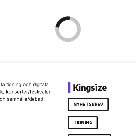
a tidning och digitala
Kingsize
, konserter/festivaler,
och samhälle/debatt.
NYHETSBREV
TIDNING