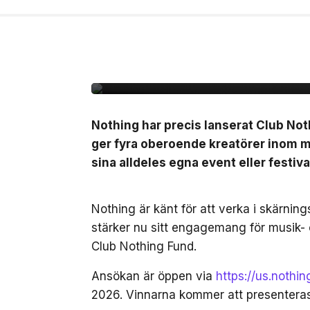
2 jul, 2026
LIVE
Nothing lanserar Clu
10.000kr att starta e
Nothing har precis lanserat Club No
ger fyra oberoende kreatörer inom mu
sina alldeles egna event eller festiva
Nothing är känt för att verka i skärnin
stärker nu sitt engagemang för musik-
Club Nothing Fund.
Ansökan är öppen via
https://us.nothi
2026. Vinnarna kommer att presenter