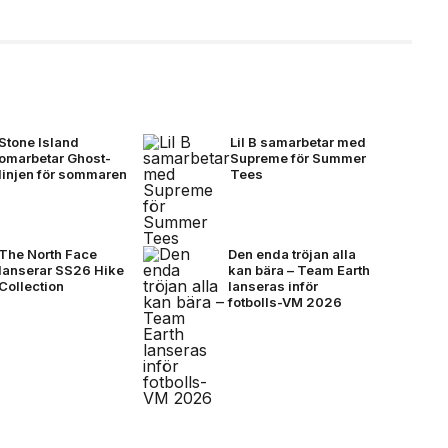
Stone Island
Lil B samarbetar med
omarbetar Ghost-
Supreme för Summer
linjen för sommaren
Tees
The North Face
Den enda tröjan alla
lanserar SS26 Hike
kan bära – Team Earth
Collection
lanseras inför
fotbolls-VM 2026