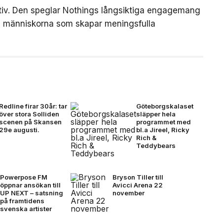
iativ. Den speglar Nothings långsiktiga engagemang
och människorna som skapar meningsfulla
Redline firar 30år: tar
Göteborgskalaset
över stora Solliden
släpper hela
scenen på Skansen
programmet med
29e augusti.
bl.a Jireel, Ricky
Rich &
Teddybears
Powerpose FM
Bryson Tiller till
öppnar ansökan till
Avicci Arena 22
UP NEXT – satsning
november
på framtidens
svenska artister