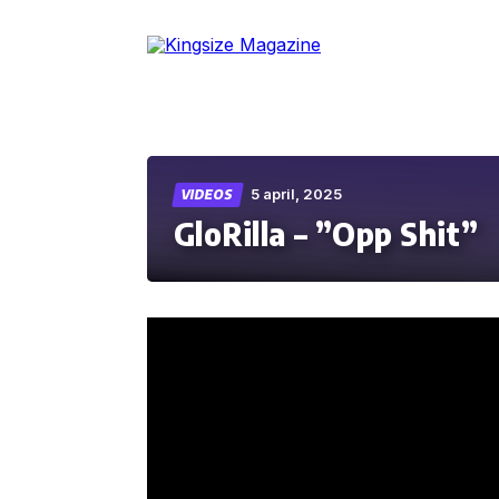
Skip
to
the
content
5 april, 2025
VIDEOS
GloRilla – ”Opp Shit”