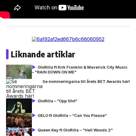
Liknande artiklar
GloRilla ft Kirk Franklin & Maverick City Music
– ”RAIN DOWN ON ME”
Se nomineringarna till årets BET Awards här!
GloRilla – ”Opp Shit”
GELO ft GloRilla – ”Can You Please”
Queen Key ft GloRilla – ”Hell Woods 2”