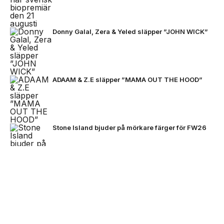
Donny Galal, Zera & Yeled släpper ”JOHN WICK”
ADAAM & Z.E släpper ”MAMA OUT THE HOOD”
Stone Island bjuder på mörkare färger för FW26
NEXT UP
Zlatan, Beckham och Zidane möts
VC Barre släpper EP:n ”BARETTA”
för första gången i ett unikt
samtal
Black Moose inleder nytt artistprojekt med
B.Baby på singeln ”La La”