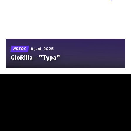
Skip
to
the
content
9 juni, 2025
VIDEOS
GloRilla – ”Typa”