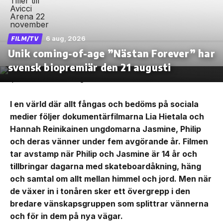
6 aug, 2026
FILM/TV
Unik coming-of-age ”Nästan Forever” har
svensk biopremiär den 21 augusti
I en värld där allt fångas och bedöms på sociala
medier följer dokumentärfilmarna Lia Hietala och
Hannah Reinikainen ungdomarna Jasmine, Philip
och deras vänner under fem avgörande år. Filmen
tar avstamp när Philip och Jasmine är 14 år och
tillbringar dagarna med skateboardåkning, häng
och samtal om allt mellan himmel och jord. Men när
de växer in i tonåren sker ett övergrepp i den
bredare vänskapsgruppen som splittrar vännerna
och för in dem på nya vägar.