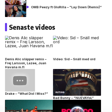
OMB Peezy ft GloRilla – ”Lay Down (Remix)”
Senaste videos
Denis Alic släpper remix –
Video: Sid – Snäll med ord
Frej Larsson, Lazee, Juan
Havana m.fl
Drake – ”What Did I Miss?”
Bad Bunny – ”NUEVAYoL”