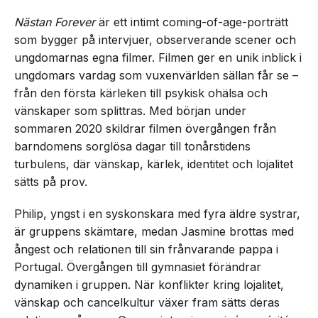
Nästan Forever
är ett intimt coming-of-age-porträtt
som bygger på intervjuer, observerande scener och
ungdomarnas egna filmer. Filmen ger en unik inblick i
ungdomars vardag som vuxenvärlden sällan får se –
från den första kärleken till psykisk ohälsa och
vänskaper som splittras. Med början under
sommaren 2020 skildrar filmen övergången från
barndomens sorglösa dagar till tonårstidens
turbulens, där vänskap, kärlek, identitet och lojalitet
sätts på prov.
Philip, yngst i en syskonskara med fyra äldre systrar,
är gruppens skämtare, medan Jasmine brottas med
ångest och relationen till sin frånvarande pappa i
Portugal. Övergången till gymnasiet förändrar
dynamiken i gruppen. När konflikter kring lojalitet,
vänskap och cancelkultur växer fram sätts deras