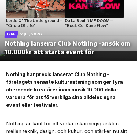
Lords Of The Underground –
De La Soul ft MF DOOM –
”Circle Of Life”
”Rock Co. Kane Flow”
2 jul, 2026
LIVE
Nothing lanserar Club Nothing -ansök om
10.000kr att starta event för
Nothing har precis lanserat Club Nothing -
företagets senaste kultursatsning som ger fyra
oberoende kreatörer inom musik 10 000 dollar
vardera för att förverkliga sina alldeles egna
event eller festivaler.
Nothing är känt för att verka i skärningspunkten
mellan teknik, design, och kultur, och stärker nu sitt