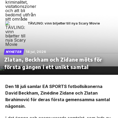
TÄVLING: vinn biljetter till nya Scary Movie
14 jul, 2026
NYHETER
Zlatan, Beckham och Zidane möts för
första gången i ett unikt samtal
Den 18 juli samlar EA SPORTS fotbollsikonerna
David Beckham, Zinédine Zidane och Zlatan
Ibrahimović för deras första gemensamma samtal
någonsin.