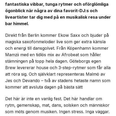
fantastiska vibbar, tunga rytmer och oförglömliga
ögonblick när några av dina favorit-DJ:s och
liveartister tar dig med på en musikalisk resa under
bar himmel.
Direkt från Berlin kommer Ekow Saxx och bjuder på
magiska saxofonmelodier live som ger extra känsla
och energi till dansgolvet. Från Köpenhamn kommer
Mamzii med en tidlös mix av Afrobeat som håller
stämningen på topp hela dagen. Göteborgs egen
Brew levererar house och 3-step-rytmer som får alla
att röra sig. Och självklart representeras Malmö av
Jes och Devando – två av stadens hetaste namn som
kommer att avsluta dagen på bästa sätt
Det här är inte en vanlig fest. Det här handlar om
rytm, gemenskap, mat, dans, solsken och människor
som möts genom musiken. Ingen stress. Inga väggar.