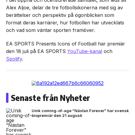
I det öppna och ocensurerade samtalet, som leds av
Alex Aljoe, delar de tre fotbollsikonerna med sig av
berättelser och perspektiv på ögonblicken som
format deras karriärer, hur fotbollen har utvecklats
och vad som väntar sporten framöver.
EA SPORTS Presents Icons of Football har premiär
den 18 juli på EA SPORTS
YouTube-kanal
och
Spotify
.
Senaste från Nyheter
Unik coming-of-age ”Nästan Forever” har svensk
biopremiär den 21 augusti