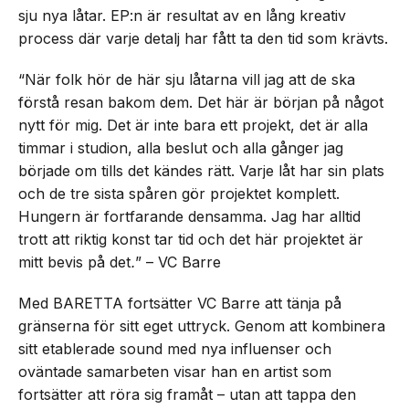
sju nya låtar. EP:n är resultat av en lång kreativ
process där varje detalj har fått ta den tid som krävts.
“När folk hör de här sju låtarna vill jag att de ska
förstå resan bakom dem. Det här är början på något
nytt för mig. Det är inte bara ett projekt, det är alla
timmar i studion, alla beslut och alla gånger jag
började om tills det kändes rätt. Varje låt har sin plats
och de tre sista spåren gör projektet komplett.
Hungern är fortfarande densamma. Jag har alltid
trott att riktig konst tar tid och det här projektet är
mitt bevis på det
.
” – VC Barre
Med BARETTA fortsätter VC Barre att tänja på
gränserna för sitt eget uttryck. Genom att kombinera
sitt etablerade sound med nya influenser och
oväntade samarbeten visar han en artist som
fortsätter att röra sig framåt – utan att tappa den