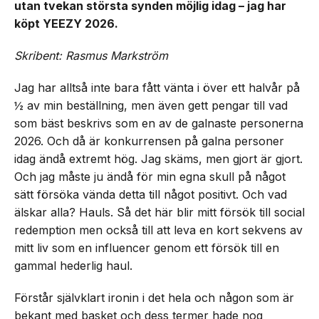
utan tvekan största synden möjlig idag – jag har
köpt YEEZY 2026.
Skribent: Rasmus Markström
Jag har alltså inte bara fått vänta i över ett halvår på
½ av min beställning, men även gett pengar till vad
som bäst beskrivs som en av de galnaste personerna
2026. Och då är konkurrensen på galna personer
idag ändå extremt hög. Jag skäms, men gjort är gjort.
Och jag måste ju ändå för min egna skull på något
sätt försöka vända detta till något positivt. Och vad
älskar alla? Hauls. Så det här blir mitt försök till social
redemption men också till att leva en kort sekvens av
mitt liv som en influencer genom ett försök till en
gammal hederlig haul.
Förstår självklart ironin i det hela och någon som är
bekant med basket och dess termer hade nog