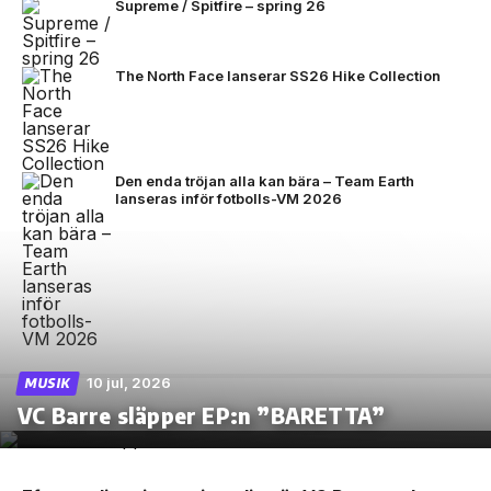
Supreme / Spitfire – spring 26
The North Face lanserar SS26 Hike Collection
Den enda tröjan alla kan bära – Team Earth
lanseras inför fotbolls-VM 2026
10 jul, 2026
MUSIK
VC Barre släpper EP:n ”BARETTA”