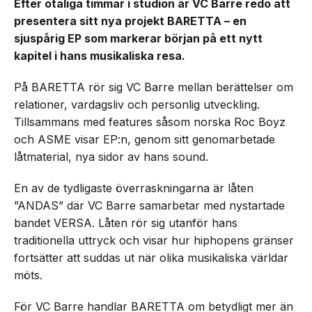
Efter otaliga timmar i studion är VC Barre redo att
presentera sitt nya projekt BARETTA – en
sjuspårig EP som markerar början på ett nytt
kapitel i hans musikaliska resa.
På BARETTA rör sig VC Barre mellan berättelser om
relationer, vardagsliv och personlig utveckling.
Tillsammans med features såsom norska Roc Boyz
och ASME visar EP:n, genom sitt genomarbetade
låtmaterial, nya sidor av hans sound.
En av de tydligaste överraskningarna är låten
”ANDAS” där VC Barre samarbetar med nystartade
bandet VERSA. Låten rör sig utanför hans
traditionella uttryck och visar hur hiphopens gränser
fortsätter att suddas ut när olika musikaliska världar
möts.
För VC Barre handlar BARETTA om betydligt mer än