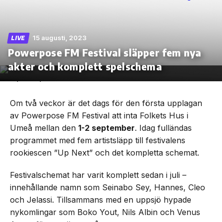
15 augusti, 2023
LIVE
Powerpose FM Festival släpper fem nya
Skip
to
akter och komplett spelschema
the
content
Om två veckor är det dags för den första upplagan
av Powerpose FM Festival att inta Folkets Hus i
Umeå mellan den
1-2 september
. Idag fulländas
programmet med fem artistsläpp till festivalens
rookiescen ”Up Next” och det kompletta schemat.
Festivalschemat har varit komplett sedan i juli –
innehållande namn som Seinabo Sey, Hannes, Cleo
och Jelassi. Tillsammans med en uppsjö hypade
nykomlingar som Boko Yout, Nils Albin och Venus