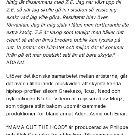
hittig låt tillsammans med Z.E. Jag har växt upp till
Z.E, så när jag skulle gå in i studion så visste jag
exakt vad jag ville göra. Resultatet blev över
förväntan. Jag är mig själv i låten men fortfarande lite
extra kaxig. Z.E är kaxig som vanligt men håller det
cleant så att en ännu bredare publik kan lyssna på
det. Vi pratar om klimatet och miljön där vi kommer
ifrån på ett mer poetiskt sätt än att bara skryta.
” –
ADAAM
Utöver det ikoniska samarbetet mellan artisterna, går
det även i tillhörande musikvideo att skymta kända
hiphop-profiler såsom Greekazo, 1cuz, Naod och
nykomlingen N1cho. Videon är regisserad av Mogz,
som tidigare stått bakom uppmärksammade
produktioner för bland annat Aden, Asme och Einar.
“MAMA OUT THE HOOD” är producerad av Philippe
och Stek Gonzalez för nblnation. Tillsammans med