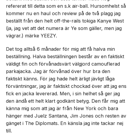
refererat till detta som en s.k air-ball. Hursomhelst så
kommer nu en haul och review på de två plagg jag
beställt från den helt off-the-rails tokiga Kanye West
(ja, jag vet att det numera är Ye som gäller, men jag
vägrar.) märke YEEZY.
Det tog alltså 6 månader för mig att få halva min
beställning. Halva beställningen består av en faktiskt
väldigt fin och förvånadsvärt välgjord camouflerad
parkajacka. Jag är förvånad över hur bra den
faktiskt känns. För jag hade helt ärligt jävligt låga
förväntningar, jag är faktiskt chockad över att jag ens
fick en jacka levererad. Men, i sin helhet så ger jag
den ändå ett helt klart godkänt betyg. Den får mig att
känna mig som att jag är från New York och bara
hänger med Juelz Santana, Jim Jones och resten av
gänget i The Diplomats. En känsla jag inte tackar nej
till.