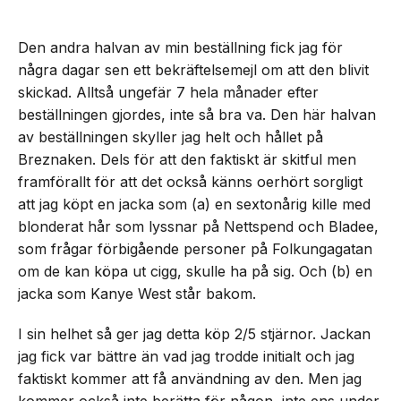
Den andra halvan av min beställning fick jag för
några dagar sen ett bekräftelsemejl om att den blivit
skickad. Alltså ungefär 7 hela månader efter
beställningen gjordes, inte så bra va. Den här halvan
av beställningen skyller jag helt och hållet på
Breznaken. Dels för att den faktiskt är skitful men
framförallt för att det också känns oerhört sorgligt
att jag köpt en jacka som (a) en sextonårig kille med
blonderat hår som lyssnar på Nettspend och Bladee,
som frågar förbigående personer på Folkungagatan
om de kan köpa ut cigg, skulle ha på sig. Och (b) en
jacka som Kanye West står bakom.
I sin helhet så ger jag detta köp 2/5 stjärnor. Jackan
jag fick var bättre än vad jag trodde initialt och jag
faktiskt kommer att få användning av den. Men jag