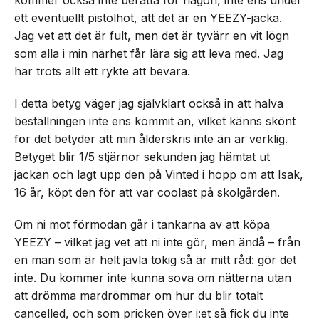
kommer också inte berätta för någon, inte ens under
ett eventuellt pistolhot, att det är en YEEZY-jacka.
Jag vet att det är fult, men det är tyvärr en vit lögn
som alla i min närhet får lära sig att leva med. Jag
har trots allt ett rykte att bevara.
I detta betyg väger jag självklart också in att halva
beställningen inte ens kommit än, vilket känns skönt
för det betyder att min ålderskris inte än är verklig.
Betyget blir 1/5 stjärnor sekunden jag hämtat ut
jackan och lagt upp den på Vinted i hopp om att Isak,
16 år, köpt den för att var coolast på skolgården.
Om ni mot förmodan går i tankarna av att köpa
YEEZY – vilket jag vet att ni inte gör, men ändå – från
en man som är helt jävla tokig så är mitt råd: gör det
inte. Du kommer inte kunna sova om nätterna utan
att drömma mardrömmar om hur du blir totalt
cancelled, och som pricken över i:et så fick du inte