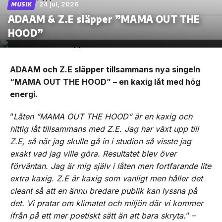
24 jul, 2026
MUSIK
ADAAM & Z.E släpper ”MAMA OUT THE
HOOD”
ADAAM och Z.E släpper tillsammans nya singeln
“MAMA OUT THE HOOD” – en kaxig låt med hög
energi.
”
Låten ”MAMA OUT THE HOOD” är en kaxig och
hittig låt tillsammans med Z.E. Jag har växt upp till
Z.E, så när jag skulle gå in i studion så visste jag
exakt vad jag ville göra. Resultatet blev över
förväntan. Jag är mig själv i låten men fortfarande lite
extra kaxig. Z.E är kaxig som vanligt men håller det
cleant så att en ännu bredare publik kan lyssna på
det. Vi pratar om klimatet och miljön där vi kommer
ifrån på ett mer poetiskt sätt än att bara skryta.
” –