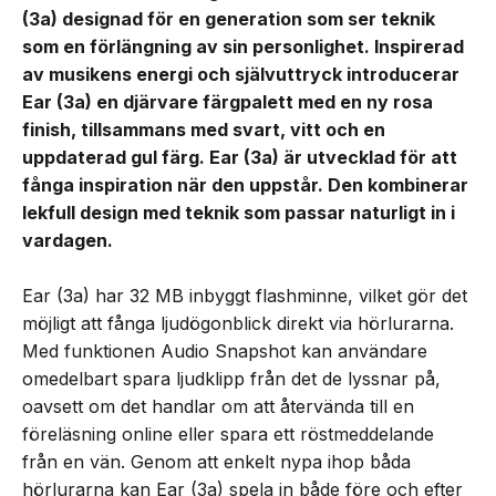
(3a) designad för en generation som ser teknik
som en förlängning av sin personlighet. Inspirerad
av musikens energi och självuttryck introducerar
Ear (3a) en djärvare färgpalett med en ny rosa
finish, tillsammans med svart, vitt och en
uppdaterad gul färg. Ear (3a) är utvecklad för att
fånga inspiration när den uppstår. Den kombinerar
lekfull design med teknik som passar naturligt in i
vardagen.
Ear (3a) har 32 MB inbyggt flashminne, vilket gör det
möjligt att fånga ljudögonblick direkt via hörlurarna.
Med funktionen Audio Snapshot kan användare
omedelbart spara ljudklipp från det de lyssnar på,
oavsett om det handlar om att återvända till en
föreläsning online eller spara ett röstmeddelande
från en vän. Genom att enkelt nypa ihop båda
hörlurarna kan Ear (3a) spela in både före och efter