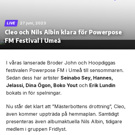
27 juni, 2023
LIVE
Cleo och Nils Albin klara för Powerpose
Skip
to
FM Festival i Umeå
the
content
I våras lanserade Broder John och Hoopdiggas
festivalen Powerpose FM i Umeå till sensommaren.
Sedan dess har artister
Seinabo Sey, Hannes,
Jelassi, Dina Ögon, Boko Yout
och
Erik Lundin
bokats in för spelningar.
Nu står det klart att ”Mästerbottens drottning”, Cleo,
även kommer uppträda på hemmaplan. Samtidigt
presenteras även albumaktuella Nils Albin, tidigare
medlem i gruppen Fridlyst.