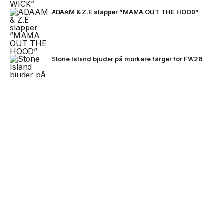
ADAAM & Z.E släpper ”MAMA OUT THE HOOD”
Stone Island bjuder på mörkare färger för FW26
NEXT UP
Zlatan, Beckham och Zidane möts
VC Barre släpper EP:n ”BARETTA”
för första gången i ett unikt
samtal
Black Moose inleder nytt artistprojekt med
B.Baby på singeln ”La La”