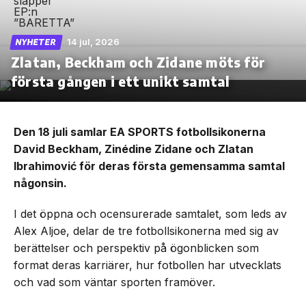
14 jul, 2026
NYHETER
Zlatan, Beckham och Zidane möts för
första gången i ett unikt samtal
Den 18 juli samlar EA SPORTS fotbollsikonerna
David Beckham, Zinédine Zidane och Zlatan
Ibrahimović för deras första gemensamma samtal
någonsin.
I det öppna och ocensurerade samtalet, som leds av
Alex Aljoe, delar de tre fotbollsikonerna med sig av
berättelser och perspektiv på ögonblicken som
format deras karriärer, hur fotbollen har utvecklats
och vad som väntar sporten framöver.