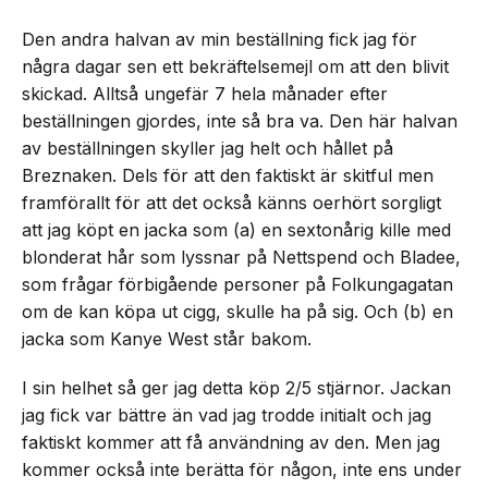
Den andra halvan av min beställning fick jag för
några dagar sen ett bekräftelsemejl om att den blivit
skickad. Alltså ungefär 7 hela månader efter
beställningen gjordes, inte så bra va. Den här halvan
av beställningen skyller jag helt och hållet på
Breznaken. Dels för att den faktiskt är skitful men
framförallt för att det också känns oerhört sorgligt
att jag köpt en jacka som (a) en sextonårig kille med
blonderat hår som lyssnar på Nettspend och Bladee,
som frågar förbigående personer på Folkungagatan
om de kan köpa ut cigg, skulle ha på sig. Och (b) en
jacka som Kanye West står bakom.
I sin helhet så ger jag detta köp 2/5 stjärnor. Jackan
jag fick var bättre än vad jag trodde initialt och jag
faktiskt kommer att få användning av den. Men jag
kommer också inte berätta för någon, inte ens under