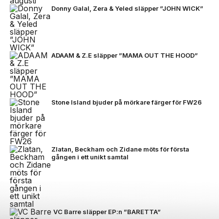
Donny Galal, Zera & Yeled släpper ”JOHN WICK”
ADAAM & Z.E släpper ”MAMA OUT THE HOOD”
Stone Island bjuder på mörkare färger för FW26
Zlatan, Beckham och Zidane möts för första
gången i ett unikt samtal
VC Barre släpper EP:n ”BARETTA”