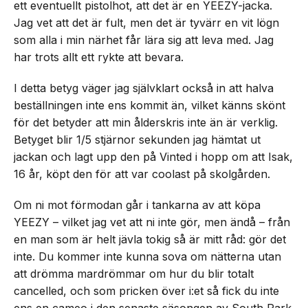
ett eventuellt pistolhot, att det är en YEEZY-jacka.
Jag vet att det är fult, men det är tyvärr en vit lögn
som alla i min närhet får lära sig att leva med. Jag
har trots allt ett rykte att bevara.
I detta betyg väger jag självklart också in att halva
beställningen inte ens kommit än, vilket känns skönt
för det betyder att min ålderskris inte än är verklig.
Betyget blir 1/5 stjärnor sekunden jag hämtat ut
jackan och lagt upp den på Vinted i hopp om att Isak,
16 år, köpt den för att var coolast på skolgården.
Om ni mot förmodan går i tankarna av att köpa
YEEZY – vilket jag vet att ni inte gör, men ändå – från
en man som är helt jävla tokig så är mitt råd: gör det
inte. Du kommer inte kunna sova om nätterna utan
att drömma mardrömmar om hur du blir totalt
cancelled, och som pricken över i:et så fick du inte
ens en cameo i den senaste säsongen av South Park.