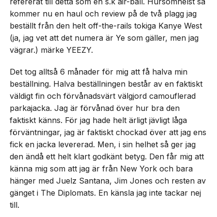
refererat till detta som en s.k air-ball. Hursomhelst så
kommer nu en haul och review på de två plagg jag
beställt från den helt off-the-rails tokiga Kanye West
(ja, jag vet att det numera är Ye som gäller, men jag
vägrar.) märke YEEZY.
Det tog alltså 6 månader för mig att få halva min
beställning. Halva beställningen består av en faktiskt
väldigt fin och förvånadsvärt välgjord camouflerad
parkajacka. Jag är förvånad över hur bra den
faktiskt känns. För jag hade helt ärligt jävligt låga
förväntningar, jag är faktiskt chockad över att jag ens
fick en jacka levererad. Men, i sin helhet så ger jag
den ändå ett helt klart godkänt betyg. Den får mig att
känna mig som att jag är från New York och bara
hänger med Juelz Santana, Jim Jones och resten av
gänget i The Diplomats. En känsla jag inte tackar nej
till.