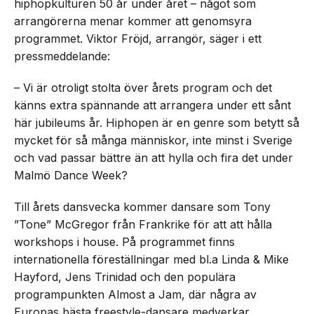
hiphopkulturen 50 år under året – något som
arrangörerna menar kommer att genomsyra
programmet. Viktor Fröjd, arrangör, säger i ett
pressmeddelande:
– Vi är otroligt stolta över årets program och det
känns extra spännande att arrangera under ett sånt
här jubileums år. Hiphopen är en genre som betytt så
mycket för så många människor, inte minst i Sverige
och vad passar bättre än att hylla och fira det under
Malmö Dance Week?
Till årets dansvecka kommer dansare som Tony
”Tone” McGregor från Frankrike för att att hålla
workshops i house. På programmet finns
internationella föreställningar med bl.a Linda & Mike
Hayford, Jens Trinidad och den populära
programpunkten Almost a Jam, där några av
Europas bästa freestyle-dansare medverkar.