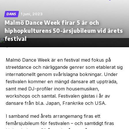
1 juni, 2023
DANS
Malmö Dance Week firar 5 år och
hiphopkulturens 50-årsjubileum vid årets
Skip
to
festival
the
content
Malmö Dance Week är en festival med fokus på
streetdance och närliggande genrer som etablerat sig
internationellt genom svårlslagna bokningar. Under
festivalen kommer en mängd dansare att uppträda,
samt med DJ-profiler inom housemusiken,
workshops och samtal. Festivalen gästas i år av
dansare från bl.a. Japan, Frankrike och USA.
I samband med årets arrangemang firas ett
femårsjubileum för festivalen – och samtidigt firas