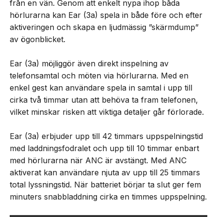
från en vän. Genom att enkelt nypa ihop båda
hörlurarna kan Ear (3a) spela in både före och efter
aktiveringen och skapa en ljudmässig ”skärmdump”
av ögonblicket.
Ear (3a) möjliggör även direkt inspelning av
telefonsamtal och möten via hörlurarna. Med en
enkel gest kan användare spela in samtal i upp till
cirka två timmar utan att behöva ta fram telefonen,
vilket minskar risken att viktiga detaljer går förlorade.
Ear (3a) erbjuder upp till 42 timmars uppspelningstid
med laddningsfodralet och upp till 10 timmar enbart
med hörlurarna när ANC är avstängt. Med ANC
aktiverat kan användare njuta av upp till 25 timmars
total lyssningstid. När batteriet börjar ta slut ger fem
minuters snabbladdning cirka en timmes uppspelning.