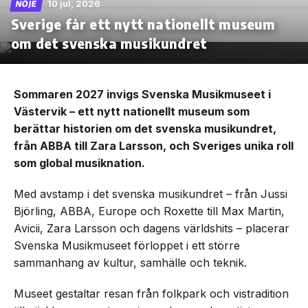
10 jul, 2026
NÖJE
Sverige får ett nytt nationellt museum
om det svenska musikundret
Sommaren 2027 invigs Svenska Musikmuseet i
Västervik – ett nytt nationellt museum som
berättar historien om det svenska musikundret,
från ABBA till Zara Larsson, och Sveriges unika roll
som global musiknation.
Med avstamp i det svenska musikundret – från Jussi
Björling, ABBA, Europe och Roxette till Max Martin,
Avicii, Zara Larsson och dagens världshits – placerar
Svenska Musikmuseet förloppet i ett större
sammanhang av kultur, samhälle och teknik.
Museet gestaltar resan från folkpark och vistradition