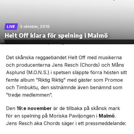
3 oktober, 2016
LIVE
Skip
Helt Off klara för spelning i Malmö
to
the
content
Det skånska reggaebandet Helt Off med musikerna
och producenterna Jens Resch (Chords) och Måns
Asplund (M.O.N.S.) i spetsen släppte förra hösten sitt
femte album ”Riktig Riktig” med gäster som Promoe
och Timbuktu, den sistnämnde även benämnd som
”tredje medlemmen”.
Den
19:e november
är de tillbaka på skånsk mark
för en spelning på Moriska Paviljongen i
Malmö
.
Jens Resch aka Chords säger i ett pressmeddelande: