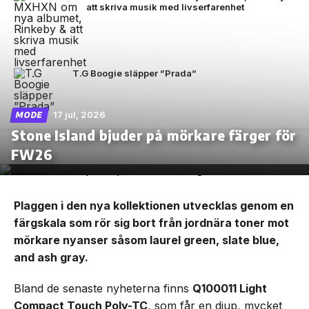
att skriva musik med livserfarenhet
T.G Boogie släpper ”Prada”
17 jul, 2026
MODE
Stone Island bjuder på mörkare färger för
FW26
Plaggen i den nya kollektionen utvecklas genom en
färgskala som rör sig bort från jordnära toner mot
mörkare nyanser såsom laurel green, slate blue,
and ash gray.
Bland de senaste nyheterna finns
Q100011 Light
Compact Touch Poly-TC
, som får en djup, mycket