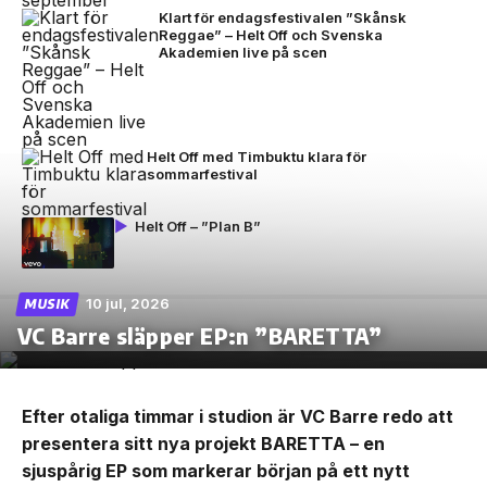
Klart för endagsfestivalen ”Skånsk
Reggae” – Helt Off och Svenska
Akademien live på scen
Helt Off med Timbuktu klara för
sommarfestival
Helt Off – ”Plan B”
10 jul, 2026
MUSIK
VC Barre släpper EP:n ”BARETTA”
Efter otaliga timmar i studion är VC Barre redo att
presentera sitt nya projekt BARETTA – en
sjuspårig EP som markerar början på ett nytt