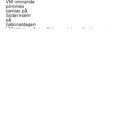
Crates: DJ Large gästar ny Youtube-serie om
producenter
NEXT UP
Sverige får ett nytt nationellt
museum om det svenska
musikundret
P3 utser Tenstaplan till en av de mest
inflytelserika platserna för svensk musik
Katarina Cup storsatsar: fler orter och workshop
med Max Martin