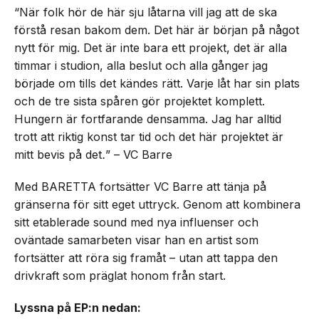
“När folk hör de här sju låtarna vill jag att de ska
förstå resan bakom dem. Det här är början på något
nytt för mig. Det är inte bara ett projekt, det är alla
timmar i studion, alla beslut och alla gånger jag
började om tills det kändes rätt. Varje låt har sin plats
och de tre sista spåren gör projektet komplett.
Hungern är fortfarande densamma. Jag har alltid
trott att riktig konst tar tid och det här projektet är
mitt bevis på det
.
” – VC Barre
Med BARETTA fortsätter VC Barre att tänja på
gränserna för sitt eget uttryck. Genom att kombinera
sitt etablerade sound med nya influenser och
oväntade samarbeten visar han en artist som
fortsätter att röra sig framåt – utan att tappa den
drivkraft som präglat honom från start.
Lyssna på EP:n nedan: