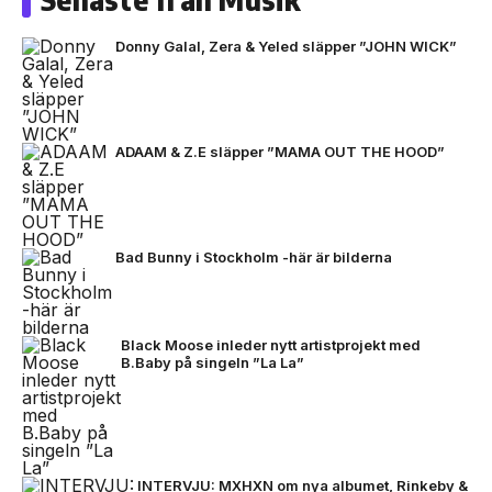
Donny Galal, Zera & Yeled släpper ”JOHN WICK”
ADAAM & Z.E släpper ”MAMA OUT THE HOOD”
Bad Bunny i Stockholm -här är bilderna
Black Moose inleder nytt artistprojekt med
B.Baby på singeln ”La La”
INTERVJU: MXHXN om nya albumet, Rinkeby &