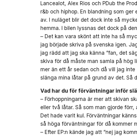
Lancealot, Alex Rios och PDub the Prod
r&b och hiphop. En blandning som ger e
av. I nuläget blir det dock inte så my
hemma. I bilen lyssnas det dock på den 
– Det kan vara skönt att inte ha så my
jag började skriva på svenska igen. Jag
jag rädd att jag ska känna ”fan, det säg
skiva för då måste man samla på hög lit
mer än ett år sedan och då vill jag int
slänga mina låtar på grund av det. Så d
Vad har du för förväntningar inför sl
– Förhoppningarna är mer att skivan ska 
eller två låtar. Så som man gjorde förr, 
Det hade varit kul. Förväntningar känns
så höga förväntningar för då kommer ma
– Efter EP:n kände jag att ”nej jag komm