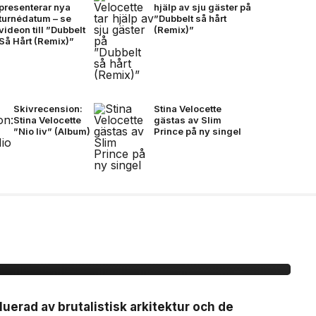
presenterar nya
hjälp av sju gäster på
turnédatum – se
”Dubbelt så hårt
videon till ”Dubbelt
(Remix)”
Så Hårt (Remix)”
Skivrecension:
Stina Velocette
Stina Velocette
gästas av Slim
”Nio liv” (Album)
Prince på ny singel
r Ghost-linjen för
luerad av brutalistisk arkitektur och de