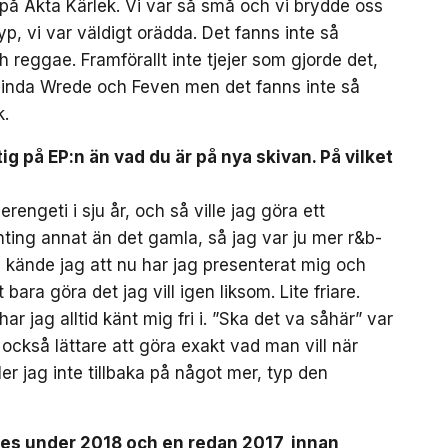
 på Äkta Kärlek. Vi var så små och vi brydde oss
yp, vi var väldigt orädda. Det fanns inte så
reggae. Framförallt inte tjejer som gjorde det,
Melinda Wrede och Feven men det fanns inte så
k.
tig på EP:n än vad du är på nya skivan. På vilket
rengeti i sju år, och så ville jag göra ett
onting annat än det gamla, så jag var ju mer r&b-
en kände jag att nu har jag presenterat mig och
 bara göra det jag vill igen liksom. Lite friare.
r jag alltid känt mig fri i. ”Ska det va såhär” var
t också lättare att göra exakt vad man vill när
er jag inte tillbaka på något mer, typ den
tes under 2018 och en redan 2017, innan