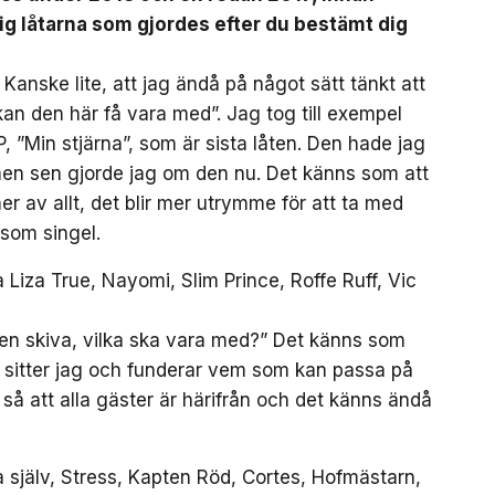
sig låtarna som gjordes efter du bestämt dig
 Kanske lite, att jag ändå på något sätt tänkt att
kan den här få vara med”. Jag tog till exempel
 ”Min stjärna”, som är sista låten. Den hade jag
 men sen gjorde jag om den nu. Det känns som att
r av allt, det blir mer utrymme för att ta med
som singel.
Liza True, Nayomi, Slim Prince, Roffe Ruff, Vic
a en skiva, vilka ska vara med?” Det känns som
 så sitter jag och funderar vem som kan passa på
 så att alla gäster är härifrån och det känns ändå
na själv, Stress, Kapten Röd, Cortes, Hofmästarn,