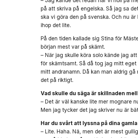
– Jag kände det redan när vi höll på me
på att skriva på engelska. Så jag sa det 
ska vi göra den på svenska. Och nu är 
ihop det lite.
På den tiden kallade sig Stina för Mäst
början mest var på skämt.
– När jag skulle köra solo kände jag att 
för skämtsamt. Så då tog jag mitt eget 
mitt andranamn. Då kan man aldrig gå r
det på riktigt.
Vad skulle du säga är skillnaden mel
– Det är väl kanske lite mer mognare nu,
Men jag tycker det jag skriver nu är bä
Har du svårt att lyssna på dina gamla
– Lite. Haha. Nä, men det är mest gulligt