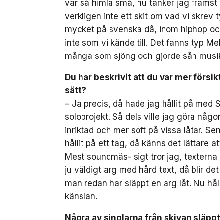
var så himla små, nu tänker jag främst
verkligen inte ett skit om vad vi skrev t
mycket på svenska då, inom hiphop och 
inte som vi kände till. Det fanns typ 
många som sjöng och gjorde sån musi
Du har beskrivit att du var mer försik
sätt?
– Ja precis, då hade jag hållit på med Se
soloprojekt. Så dels ville jag göra någ
inriktad och mer soft på vissa låtar. S
hållit på ett tag, då känns det lättare att
Mest soundmäs- sigt tror jag, texterna ha
ju väldigt arg med hård text, då blir de
man redan har släppt en arg låt. Nu håll
känslan.
Några av singlarna från skivan släpp