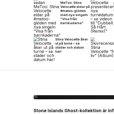
MeToo: Stina
Velocette eldar på
#metoo-glöden
med nya singeln
”Visa från
barrikaderna”
Stina Velocette åker
ut på turné – se
städer och datum
här!
8 jul, 2026
MODE
Stone Island omarbeta
sommaren
Stone Islands Ghost-kollektion är inf