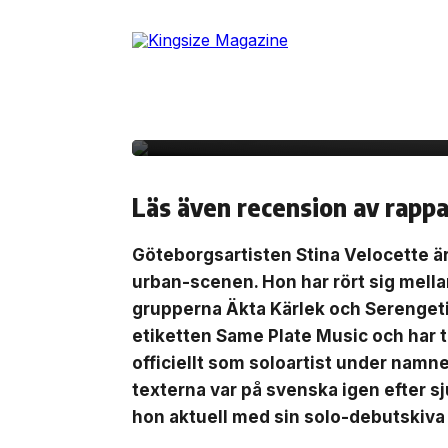
Skip
to
the
content
26 september, 2019
INTERVJU
Intervju: Stina Veloce
Läs även recension av rapp
Göteborgsartisten Stina Velocette ä
urban-scenen. Hon har rört sig mell
grupperna Äkta Kärlek och Serengeti
etiketten Same Plate Music och har t
officiellt som soloartist under namn
texterna var på svenska igen efter sj
hon aktuell med sin solo-debutskiva ”