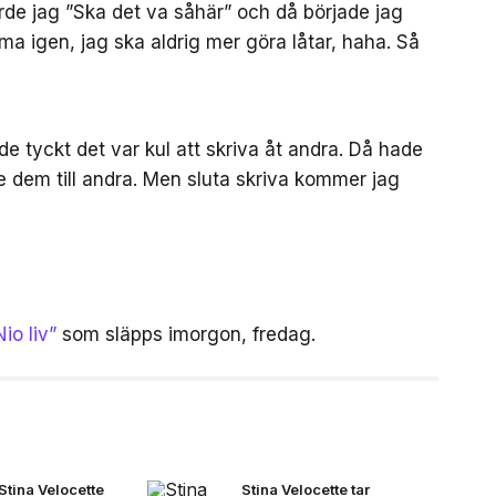
rde jag ”Ska det va såhär” och då började jag
a igen, jag ska aldrig mer göra låtar, haha. Så
de tyckt det var kul att skriva åt andra. Då hade
e dem till andra. Men sluta skriva kommer jag
io liv”
som släpps imorgon, fredag.
Stina Velocette
Stina Velocette tar