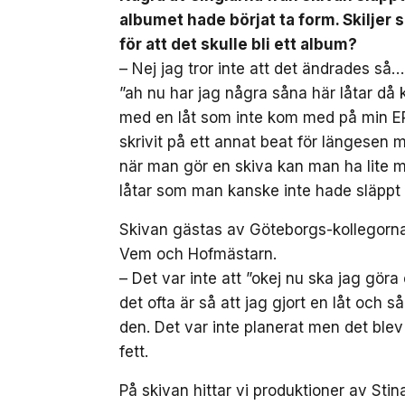
albumet hade börjat ta form. Skiljer 
för att det skulle bli ett album?
– Nej jag tror inte att det ändrades så…
”ah nu har jag några såna här låtar då 
med en låt som inte kom med på min EP,
skrivit på ett annat beat för längesen
när man gör en skiva kan man ha lite me
låtar som man kanske inte hade släppt 
Skivan gästas av Göteborgs-kollegorna 
Vem och Hofmästarn.
– Det var inte att ”okej nu ska jag gör
det ofta är så att jag gjort en låt och
den. Det var inte planerat men det blev
fett.
På skivan hittar vi produktioner av Sti