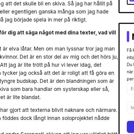
att det skulle bli en skiva. Så jag har hållit på
, eller egentligen ganska många som jag hade
å jag började spela in mer på riktigt.
 för dig att säga något med dina texter, vad vill
et är elva låtar. Men om man lyssnar tror jag man
Få 
 kvinnor. Det är en stor del av mig och det hörs ju,
inb
tt jag är lite trött på hur vi lever idag, det
Du 
när
tycker jag också att det är roligt att få göra en
per
 tyngre budskap. Det är den blandningen som är
skiva som bara handlar om systerskap eller så,
et är lite blandat.
a har gjort att texterna blivit naknare och närmare.
n föddes dock långt innan soloprojektet nådde