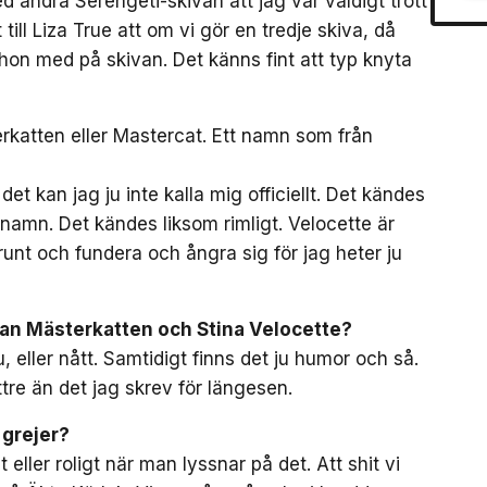
d andra Serengeti-skivan att jag var väldigt trött
till Liza True att om vi gör en tredje skiva, då
hon med på skivan. Det känns fint att typ knyta
erkatten eller Mastercat. Ett namn som från
det kan jag ju inte kalla mig officiellt. Det kändes
namn. Det kändes liksom rimligt. Velocette är
unt och fundera och ångra sig för jag heter ju
lan Mästerkatten och Stina Velocette?
 eller nått. Samtidigt finns det ju humor och så.
ttre än det jag skrev för längesen.
 grejer?
 eller roligt när man lyssnar på det. Att shit vi