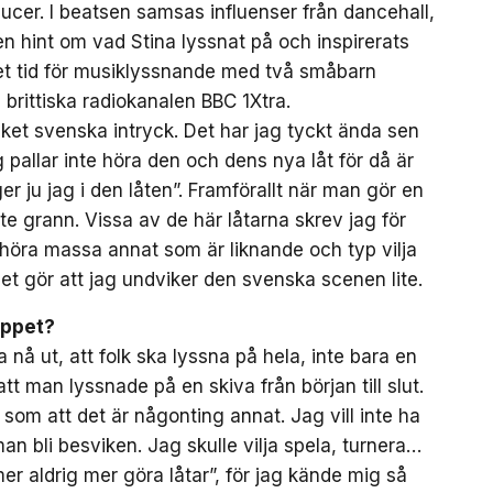
ucer. I beatsen samsas influenser från dancehall,
n hint om vad Stina lyssnat på och inspirerats
cket tid för musiklyssnande med två småbarn
brittiska radiokanalen BBC 1Xtra.
cket svenska intryck. Det har jag tyckt ända sen
 pallar inte höra den och dens nya låt för då är
er ju jag i den låten”. Framförallt när man gör en
e grann. Vissa av de här låtarna skrev jag för
e höra massa annat som är liknande och typ vilja
et gör att jag undviker den svenska scenen lite.
äppet?
nå ut, att folk ska lyssna på hela, inte bara en
att man lyssnade på en skiva från början till slut.
 som att det är någonting annat. Jag vill inte ha
n bli besviken. Jag skulle vilja spela, turnera…
er aldrig mer göra låtar”, för jag kände mig så