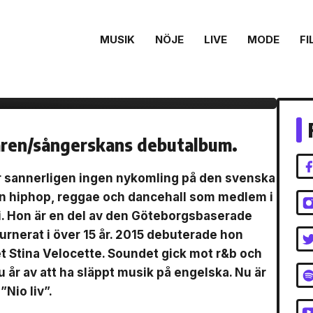
MUSIK
NÖJE
LIVE
MODE
FI
tte
aren/sångerskans debutalbum.
r sannerligen ingen nykomling på den svenska
an hiphop, reggae och dancehall som medlem i
. Hon är en del av den Göteborgsbaserade
urnerat i över 15 år. 2015 debuterade hon
et Stina Velocette. Soundet gick mot r&b och
u år av att ha släppt musik på engelska. Nu är
Nio liv”.