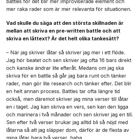
battles för det blir mer improviserade element och
mer raka rader som är mer relevanta för situationen.
Vad skulle du säga att den största skillnaden är
mellan att skriva en pre-written battle och att
skriva en låttext? Är det helt olika tankesätt?
– När jag skriver låtar så skriver jag mer i ett flöde.
Jag hör beatet och sen skriver jag ofta 16 bars direkt
och kanske ändrar lite efteråt. Medans om jag ska
skriva för en battle så går jag bara runt och tänker
rader, man gör lite research och tänker efter. Det blir
en helt annan process. Battles tar ofta längre tid
också, men däremot skriver jag mina verser till låtar
en i taget. Jag kan skriva en vers, sen kan den ligga
och marinera i två månader och sen skriver jag en till.
Sen efter två verser brukar jag alltid bli så nöjd med
låtarna så att jag släpper dom, därför är de flesta av
mina låtar bara två verser, haha.