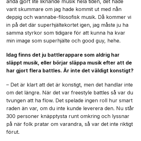
ändå gjort lite liknande musik hela tiden, det hade
varit skummare om jag hade kommit ut med nån
deppig och wannabe-filosofisk musik. Då kommer vi
in på det där superhjältekortet igen, jag måste ju ha
samma styrkor som tidigare för att kunna ha kvar
min image som superhjälte och good guy, hehe.
Idag finns det ju battlerappare som aldrig har
släppt musik, eller börjar släppa musik efter att de
har gjort flera battles. Är inte det väldigt konstigt?
– Det är klart att det är konstigt, men det handlar inte
om det längre. När det var freestyle battles så var du
tvungen att ha flow. Det spelade ingen roll hur smart
raden än var, om du inte kunde leverera den. Nu står
300 personer knäpptysta runt omkring och lyssnar
på när folk pratar om varandra, så var det inte riktigt
förut.