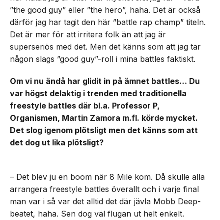
”the good guy” eller ”the hero”, haha. Det är också
därför jag har tagit den här ”battle rap champ” titeln.
Det är mer för att irritera folk än att jag är
superseriös med det. Men det känns som att jag tar
någon slags ”good guy”-roll i mina battles faktiskt.
Om vi nu ändå har glidit in på ämnet battles… Du
var högst delaktig i trenden med traditionella
freestyle battles där bl.a. Professor P,
Organismen, Martin Zamora m.fl. körde mycket.
Det slog igenom plötsligt men det känns som att
det dog ut lika plötsligt?
– Det blev ju en boom när 8 Mile kom. Då skulle alla
arrangera freestyle battles överallt och i varje final
man var i så var det alltid det där jävla Mobb Deep-
beatet, haha. Sen dog väl flugan ut helt enkelt.