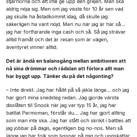
stjärnorna och att inte ge upp den grejen. Man ska
aldrig nöja sig. Men om jag visste för 10 år sen vad
jag skulle ha åstadkommit idag, då skulle jag
säkerligen ha varit nöjd. Men nu när jag är här så…
jag har fortfarande inga cash och så. Så jag strävar
alltid framåt och det är resan som är vägen,
äventyret vinner alltid.
Det är ändå en balansgång mellan ambitionen att
nå sina drömmar och rädslan att förlora allt man
har byggt upp. Tänker du på det någonting?
– Inte direkt. Jag har hållit på så jäkla länge… och jag
har gjort mina snedsteg redan. Jag gjorde värsta
disslåten till Snook när jag var typ 15 år, jag har
battlat Permoman, förstår du… Jag har gjort allting
som man inte ska. Jag har stått och skrikit i battles att
jag jobbar på dagis, egentligen big no-nos. Men så
länge jag har folk som lyssnar på mig och uppskattar