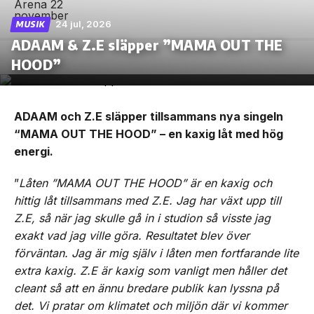
24 jul, 2026
MUSIK
ADAAM & Z.E släpper ”MAMA OUT THE
HOOD”
ADAAM och Z.E släpper tillsammans nya singeln
“MAMA OUT THE HOOD” – en kaxig låt med hög
energi.
”
Låten ”MAMA OUT THE HOOD” är en kaxig och
hittig låt tillsammans med Z.E. Jag har växt upp till
Z.E, så när jag skulle gå in i studion så visste jag
exakt vad jag ville göra. Resultatet blev över
förväntan. Jag är mig själv i låten men fortfarande lite
extra kaxig. Z.E är kaxig som vanligt men håller det
cleant så att en ännu bredare publik kan lyssna på
det. Vi pratar om klimatet och miljön där vi kommer