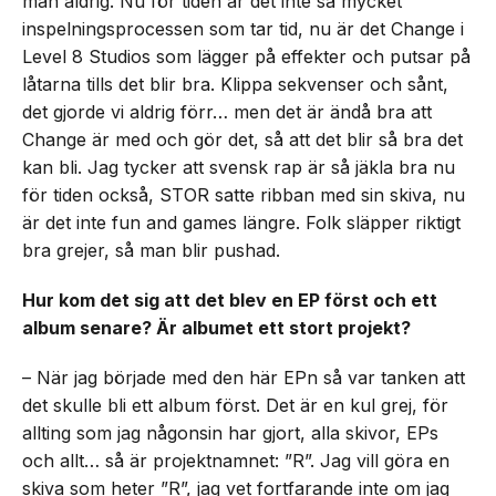
man aldrig. Nu för tiden är det inte så mycket
inspelningsprocessen som tar tid, nu är det Change i
Level 8 Studios som lägger på effekter och putsar på
låtarna tills det blir bra. Klippa sekvenser och sånt,
det gjorde vi aldrig förr… men det är ändå bra att
Change är med och gör det, så att det blir så bra det
kan bli. Jag tycker att svensk rap är så jäkla bra nu
för tiden också, STOR satte ribban med sin skiva, nu
är det inte fun and games längre. Folk släpper riktigt
bra grejer, så man blir pushad.
Hur kom det sig att det blev en EP först och ett
album senare? Är albumet ett stort projekt?
– När jag började med den här EPn så var tanken att
det skulle bli ett album först. Det är en kul grej, för
allting som jag någonsin har gjort, alla skivor, EPs
och allt… så är projektnamnet: ”R”. Jag vill göra en
skiva som heter ”R”, jag vet fortfarande inte om jag