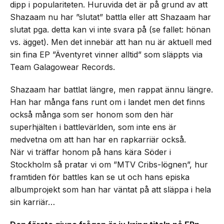
dipp i populariteten. Huruvida det är på grund av att
Shazaam nu har ”slutat” battla eller att Shazaam har
slutat pga. detta kan vi inte svara på (se fallet: hönan
vs. ägget). Men det innebär att han nu är aktuell med
sin fina EP ”Äventyret vinner alltid” som släppts via
Team Galagowear Records.
Shazaam har battlat längre, men rappat ännu längre.
Han har många fans runt om i landet men det finns
också många som ser honom som den här
superhjälten i battlevärlden, som inte ens är
medvetna om att han har en rapkarriär också.
När vi träffar honom på hans kära Söder i
Stockholm så pratar vi om ”MTV Cribs-lögnen”, hur
framtiden för battles kan se ut och hans episka
albumprojekt som han har väntat på att släppa i hela
sin karriär…