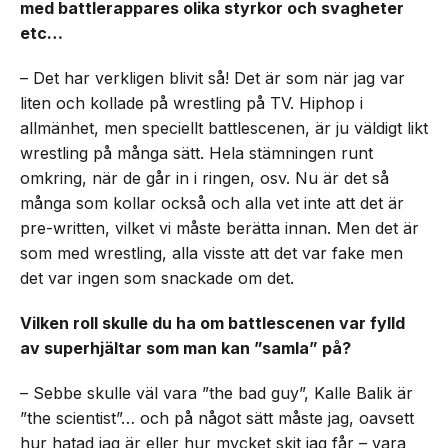
med battlerappares olika styrkor och svagheter
etc…
– Det har verkligen blivit så! Det är som när jag var
liten och kollade på wrestling på TV. Hiphop i
allmänhet, men speciellt battlescenen, är ju väldigt likt
wrestling på många sätt. Hela stämningen runt
omkring, när de går in i ringen, osv. Nu är det så
många som kollar också och alla vet inte att det är
pre-written, vilket vi måste berätta innan. Men det är
som med wrestling, alla visste att det var fake men
det var ingen som snackade om det.
Vilken roll skulle du ha om battlescenen var fylld
av superhjältar som man kan ”samla” på?
– Sebbe skulle väl vara ”the bad guy”, Kalle Balik är
”the scientist”… och på något sätt måste jag, oavsett
hur hatad jag är eller hur mycket skit jag får – vara