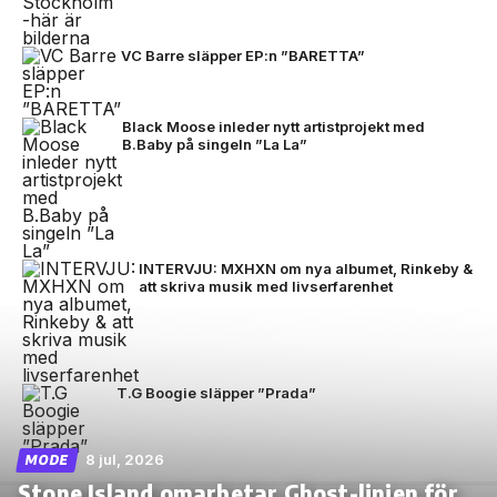
VC Barre släpper EP:n ”BARETTA”
Black Moose inleder nytt artistprojekt med
B.Baby på singeln ”La La”
INTERVJU: MXHXN om nya albumet, Rinkeby &
att skriva musik med livserfarenhet
T.G Boogie släpper ”Prada”
8 jul, 2026
MODE
Stone Island omarbetar Ghost-linjen för