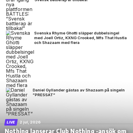
Svenska Rhyme Ghotti släpper dubbelsingel
med Joell Ortiz, KXNG Crooked, Mfs That Hustla
och Shazaam med flera
Daniel Gyllander gästas av Shazaam på singeln
”PRESSAT”
2 jul, 2026
LIVE
Nothing lanserar Club Nothing -ansök om