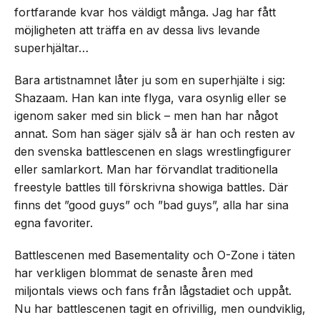
fortfarande kvar hos väldigt många. Jag har fått
möjligheten att träffa en av dessa livs levande
superhjältar…
Bara artistnamnet låter ju som en superhjälte i sig:
Shazaam. Han kan inte flyga, vara osynlig eller se
igenom saker med sin blick – men han har något
annat. Som han säger själv så är han och resten av
den svenska battlescenen en slags wrestlingfigurer
eller samlarkort. Man har förvandlat traditionella
freestyle battles till förskrivna showiga battles. Där
finns det ”good guys” och ”bad guys”, alla har sina
egna favoriter.
Battlescenen med Basementality och O-Zone i täten
har verkligen blommat de senaste åren med
miljontals views och fans från lågstadiet och uppåt.
Nu har battlescenen tagit en ofrivillig, men oundviklig,