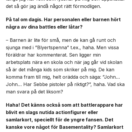
det så gör jag ändå något rätt förmodligen.
På tal om dagis. Har personalen eller barnen hört
några av dina battles eller låtar?
– Barnen är lite för små, men de kan gå runt och
sjunga med i ”Blyertspenna” t.ex., haha. Men vissa
föräldrar har kommenterat. Sen ligger min
arbetsplats nära en skola och när jag går vid skolan
så är det många kids som skriker på mig. De kan
komma fram till mig, helt orädda och säga: ”John…
John… Har Sebbe pistoler på riktigt?”, haha. Vad ska
man svara på det liksom?
Haha! Det känns också som att battlerappare har
blivit en slags nutida actionfigurer eller
samlarkort, speciellt för de yngre fansen. Det
kanske vore något för Basementality? Samlarkort