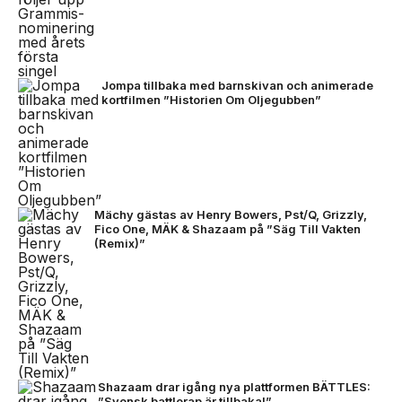
Jompa tillbaka med barnskivan och animerade
kortfilmen ”Historien Om Oljegubben”
Mächy gästas av Henry Bowers, Pst/Q, Grizzly,
Fico One, MÄK & Shazaam på ”Säg Till Vakten
(Remix)”
Shazaam drar igång nya plattformen BÄTTLES:
”Svensk battlerap är tillbaka!”