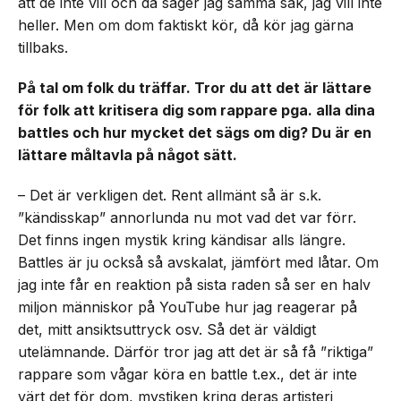
att de inte vill och då säger jag samma sak, jag vill inte
heller. Men om dom faktiskt kör, då kör jag gärna
tillbaks.
På tal om folk du träffar. Tror du att det är lättare
för folk att kritisera dig som rappare pga. alla dina
battles och hur mycket det sägs om dig? Du är en
lättare måltavla på något sätt.
– Det är verkligen det. Rent allmänt så är s.k.
”kändisskap” annorlunda nu mot vad det var förr.
Det finns ingen mystik kring kändisar alls längre.
Battles är ju också så avskalat, jämfört med låtar. Om
jag inte får en reaktion på sista raden så ser en halv
miljon människor på YouTube hur jag reagerar på
det, mitt ansiktsuttryck osv. Så det är väldigt
utelämnande. Därför tror jag att det är så få ”riktiga”
rappare som vågar köra en battle t.ex., det är inte
värt det för dom, mystiken kring deras artisteri