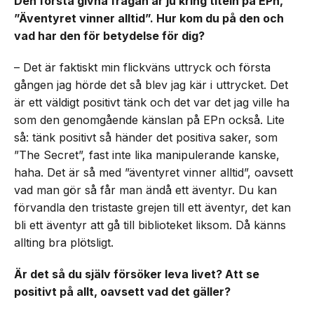
Den första givna frågan är ju kring titeln på EPn,
”Äventyret vinner alltid”. Hur kom du på den och
vad har den för betydelse för dig?
– Det är faktiskt min flickväns uttryck och första
gången jag hörde det så blev jag kär i uttrycket. Det
är ett väldigt positivt tänk och det var det jag ville ha
som den genomgående känslan på EPn också. Lite
så: tänk positivt så händer det positiva saker, som
”The Secret”, fast inte lika manipulerande kanske,
haha. Det är så med ”äventyret vinner alltid”, oavsett
vad man gör så får man ändå ett äventyr. Du kan
förvandla den tristaste grejen till ett äventyr, det kan
bli ett äventyr att gå till biblioteket liksom. Då känns
allting bra plötsligt.
Är det så du själv försöker leva livet? Att se
positivt på allt, oavsett vad det gäller?