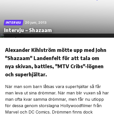
20 juni, 2013
INTERVJU
Skip
Intervju – Shazaam
to
the
content
Alexander Kihlström mötte upp med John
"Shazaam" Landenfelt för att tala om
nya skivan, battles, "MTV Cribs"-lögnen
och superhjältar.
När man som barn låtsas vara superhjältar så får
man leva ut sina drömmar. När man blir vuxen så har
man ofta kvar samma drömmar, men får nu utlopp
för dessa genom storslagna Hollywoodfilmer från
Marvel och DC Comics. Drömmen finns dock