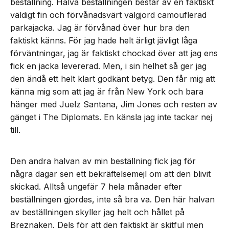
beställning. Halva beställningen består av en faktiskt
väldigt fin och förvånadsvärt välgjord camouflerad
parkajacka. Jag är förvånad över hur bra den
faktiskt känns. För jag hade helt ärligt jävligt låga
förväntningar, jag är faktiskt chockad över att jag ens
fick en jacka levererad. Men, i sin helhet så ger jag
den ändå ett helt klart godkänt betyg. Den får mig att
känna mig som att jag är från New York och bara
hänger med Juelz Santana, Jim Jones och resten av
gänget i The Diplomats. En känsla jag inte tackar nej
till.
Den andra halvan av min beställning fick jag för
några dagar sen ett bekräftelsemejl om att den blivit
skickad. Alltså ungefär 7 hela månader efter
beställningen gjordes, inte så bra va. Den här halvan
av beställningen skyller jag helt och hållet på
Breznaken. Dels för att den faktiskt är skitful men