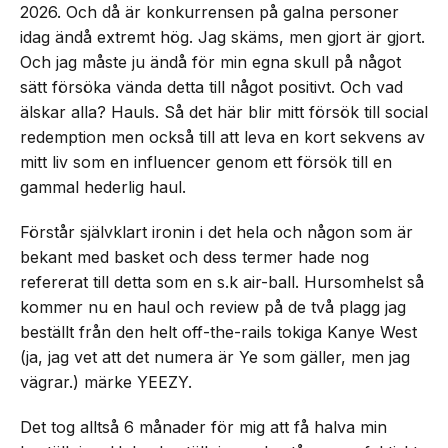
2026. Och då är konkurrensen på galna personer
idag ändå extremt hög. Jag skäms, men gjort är gjort.
Och jag måste ju ändå för min egna skull på något
sätt försöka vända detta till något positivt. Och vad
älskar alla? Hauls. Så det här blir mitt försök till social
redemption men också till att leva en kort sekvens av
mitt liv som en influencer genom ett försök till en
gammal hederlig haul.
Förstår självklart ironin i det hela och någon som är
bekant med basket och dess termer hade nog
refererat till detta som en s.k air-ball. Hursomhelst så
kommer nu en haul och review på de två plagg jag
beställt från den helt off-the-rails tokiga Kanye West
(ja, jag vet att det numera är Ye som gäller, men jag
vägrar.) märke YEEZY.
Det tog alltså 6 månader för mig att få halva min