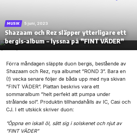
5 juni, 2023
MUSIK
Shazaam och Rez släpper ytterligare ett
Skip
to
bergis-album – lyssna på ”FINT VÄDER”
the
content
Förra måndagen släppte duon bergis, bestående av
Shazaam och Rez, nya albumet ”ROND 3”. Bara en
(!) vecka senare följer de båda upp med nya skivan
”FINT VÄDER”. Plattan beskrivs vara ett
sommaralbum ”helt perfekt att pumpa under
strålande sol”. Produktin tillhandahålls av IC, Casi och
CJ. I ett utskick skriver duon:
”Öppna en iskall öl, sätt sig i solskenet och njut av
”FINT VÄDER”