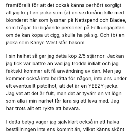
framförallt för att det också känns oerhört sorgligt
att jag köpt en jacka som (a) en sextonårig kille med
blonderat hår som lyssnar på Nettspend och Bladee,
som frågar förbigående personer på Folkungagatan
om de kan köpa ut cigg, skulle ha på sig. Och (b) en
jacka som Kanye West står bakom.
I sin helhet så ger jag detta köp 2/5 stjärnor. Jackan
jag fick var bättre än vad jag trodde initialt och jag
faktiskt kommer att få användning av den. Men jag
kommer också inte berätta för någon, inte ens under
ett eventuellt pistolhot, att det är en YEEZY-jacka.
Jag vet att det är fult, men det är tyvärr en vit lögn
som alla i min närhet får lära sig att leva med. Jag
har trots allt ett rykte att bevara.
I detta betyg väger jag självklart också in att halva
beställningen inte ens kommit än, vilket känns skönt