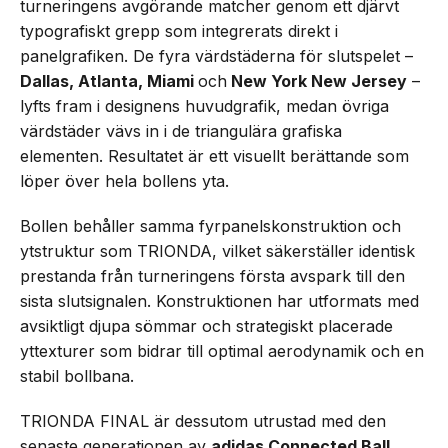
turneringens avgörande matcher genom ett djärvt
typografiskt grepp som integrerats direkt i
panelgrafiken. De fyra värdstäderna för slutspelet –
Dallas, Atlanta, Miami
och
New York New Jersey
–
lyfts fram i designens huvudgrafik, medan övriga
värdstäder vävs in i de triangulära grafiska
elementen. Resultatet är ett visuellt berättande som
löper över hela bollens yta.
Bollen behåller samma fyrpanelskonstruktion och
ytstruktur som TRIONDA, vilket säkerställer identisk
prestanda från turneringens första avspark till den
sista slutsignalen. Konstruktionen har utformats med
avsiktligt djupa sömmar och strategiskt placerade
yttexturer som bidrar till optimal aerodynamik och en
stabil bollbana.
TRIONDA FINAL är dessutom utrustad med den
senaste generationen av
adidas Connected Ball