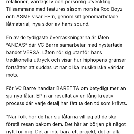
relationer, vardagsliv och personlig utveckling.
Tillsammans med features såsom norska Roc Boyz
och ASME visar EP:n, genom sitt genomarbetade
låtmaterial, nya sidor av hans sound.
En av de tydligaste överraskningarna är låten
”ANDAS” där VC Barre samarbetar med nystartade
bandet VERSA. Låten rör sig utanför hans
traditionella uttryck och visar hur hiphopens gränser
fortsätter att suddas ut när olika musikaliska världar
möts.
För VC Barre handlar BARETTA om betydligt mer än
sju nya låtar. EP:n är resultat av en lång kreativ
process där varje detalj har fått ta den tid som krävts.
“När folk hör de här sju låtarna vill jag att de ska
förstå resan bakom dem. Det här är början på något
nytt för mig. Det är inte bara ett projekt, det är alla