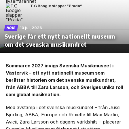
T.G Boogie släpper ”Prada”
10 jul, 2026
NÖJE
Sverige får ett nytt nationellt museum
om det svenska musikundret
Sommaren 2027 invigs Svenska Musikmuseet i
Västervik – ett nytt nationellt museum som
berättar historien om det svenska musikundret,
från ABBA till Zara Larsson, och Sveriges unika roll
som global musiknation.
Med avstamp i det svenska musikundret – från Jussi
Björling, ABBA, Europe och Roxette till Max Martin,
Avicii, Zara Larsson och dagens världshits – placerar