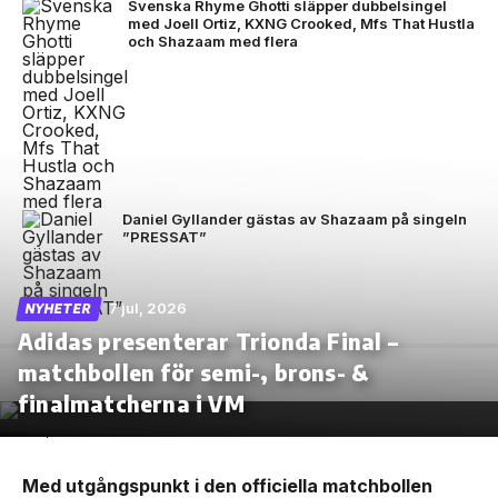
Svenska Rhyme Ghotti släpper dubbelsingel
med Joell Ortiz, KXNG Crooked, Mfs That Hustla
och Shazaam med flera
Daniel Gyllander gästas av Shazaam på singeln
”PRESSAT”
7 jul, 2026
NYHETER
Adidas presenterar Trionda Final –
matchbollen för semi-, brons- &
finalmatcherna i VM
Med utgångspunkt i den officiella matchbollen