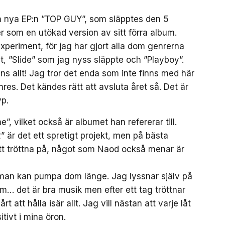
n nya EP:n ”TOP GUY”, som släpptes den 5
r som en utökad version av sitt förra album.
experiment, för jag har gjort alla dom genrerna
låt, ”Slide” som jag nyss släppte och ”Playboy”.
nns allt! Jag tror det enda som inte finns med här
enres. Det kändes rätt att avsluta året så. Det är
p.
”, vilket också är albumet han refererar till.
är det ett spretigt projekt, men på bästa
att tröttna på, något som Naod också menar är
t man kan pumpa dom länge. Jag lyssnar själv på
m… det är bra musik men efter ett tag tröttnar
t att hålla isär allt. Jag vill nästan att varje låt
tivt i mina öron.