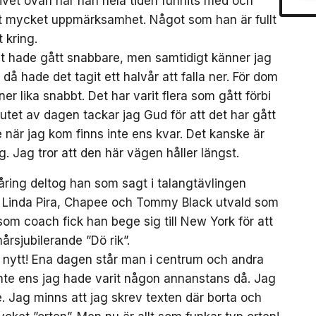
ivet ovan har han hela tiden funnits med och
ivet mycket uppmärksamhet. Något som han är fullt
 kring.
et hade gått snabbare, men samtidigt känner jag
ör då hade det tagit ett halvår att falla ner. För dom
r lika snabbt. Det har varit flera som gått förbi
tet av dagen tackar jag Gud för att det har gått
när jag kom finns inte ens kvar. Det kanske är
g. Jag tror att den här vägen håller längst.
-åring deltog han som sagt i talangtävlingen
Linda Pira, Chapee och Tommy Black utvald som
m coach fick han bege sig till New York för att
mårsjubilerande ”Dö rik”.
 nytt! Ena dagen står man i centrum och andra
inte ens jag hade varit någon annanstans då. Jag
. Jag minns att jag skrev texten där borta och