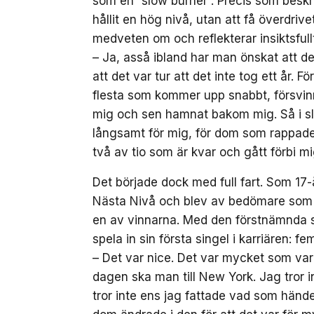
som en ”slow burner”. Precis som beskr
hållit en hög nivå, utan att få överdr
medveten om och reflekterar insiktsfullt
– Ja, asså ibland har man önskat att d
att det var tur att det inte tog ett år. F
flesta som kommer upp snabbt, försvinne
mig och sen hamnat bakom mig. Så i slu
långsamt för mig, för dom som rappade 
två av tio som är kvar och gått förbi mi
Det började dock med full fart. Som 17
Nästa Nivå och blev av bedömare som 
en av vinnarna. Med den förstnämnda so
spela in sin första singel i karriären: fe
– Det var nice. Det var mycket som var
dagen ska man till New York. Jag tror 
tror inte ens jag fattade vad som hände