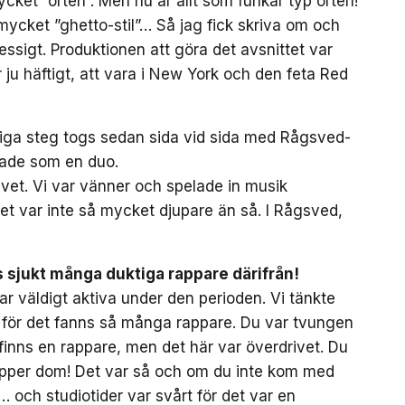
ycket ”orten”. Men nu är allt som funkar typ orten!
mycket ”ghetto-stil”… Så jag fick skriva om och
essigt. Produktionen att göra det avsnittet var
r ju häftigt, att vara i New York och den feta Red
riga steg togs sedan sida vid sida med Rågsved-
pade som en duo.
 vet. Vi var vänner och spelade in musik
det var inte så mycket djupare än så. I Rågsved,
 sjukt många duktiga rappare därifrån!
ar väldigt aktiva under den perioden. Vi tänkte
, för det fanns så många rappare. Du var tvungen
 finns en rappare, men det här var överdrivet. Du
läpper dom! Det var så och om du inte kom med
 och studiotider var svårt för det var en