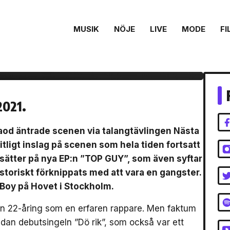
MUSIK
NÖJE
LIVE
MODE
FI
tter experimentera
2021.
Naod äntrade scenen via talangtävlingen Nästa
itligt inslag på scenen som hela tiden fortsatt
sätter på nya EP:n ”TOP GUY”, som även syftar
storiskt förknippats med att vara en gangster.
Boy på Hovet i Stockholm.
en 22-åring som en erfaren rappare. Men faktum
edan debutsingeln ”Dö rik”, som också var ett