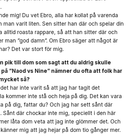
.
hände mig! Du vet Ebro, alla har kollat på varenda
 man varit liten. Sen sitter han där och spelar din
 alltid roasta rappare, så att han sitter där och
nker man ”god damn”. Om Ebro säger att något är
nar? Det var stort för mig.
 pik till dom som sagt att du aldrig skulle
på ”Naod vs Nine” nämner du ofta att folk har
t mycket så?
t har inte varit så att jag har tagit det
Alla kommer inte stå och heja på dig. Det kan vara
 på dig, fattar du? Och jag har sett sånt där
Sånt där chockar inte mig, speciellt i den här
mmer låta dom veta att jag inte glömmer det. Och
 känner mig att jag hejar på dom tio gånger mer.