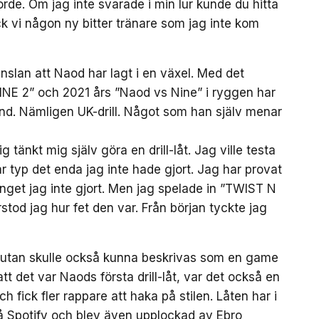
gjorde. Om jag inte svarade i min lur kunde du hitta
ck vi någon ny bitter tränare som jag inte kom
slan att Naod har lagt i en växel. Med det
E 2” och 2021 års ”Naod vs Nine” i ryggen har
und. Nämligen UK-drill. Något som han själv menar
 tänkt mig själv göra en drill-låt. Jag ville testa
var typ det enda jag inte hade gjort. Jag har provat
p inget jag inte gjort. Men jag spelade in ”TWIST N
tod jag hur fet den var. Från början tyckte jag
 utan skulle också kunna beskrivas som en game
 det var Naods första drill-låt, var det också en
h fick fler rappare att haka på stilen. Låten har i
å Spotify och blev även upplockad av Ebro