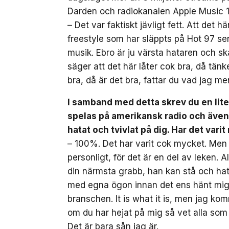
Darden och radiokanalen Apple Music 1
– Det var faktiskt jävligt fett. Att det 
freestyle som har släppts på Hot 97 sen
musik. Ebro är ju värsta hataren och ska
säger att det här låter cok bra, då tä
bra, då är det bra, fattar du vad jag me
I samband med detta skrev du en liten
spelas på amerikansk radio och även 
hatat och tvivlat på dig. Har det vari
– 100%. Det har varit cok mycket. Men de
personligt, för det är en del av leken. 
din närmsta grabb, han kan stå och hata
med egna ögon innan det ens hänt mig. 
branschen. It is what it is, men jag ko
om du har hejat på mig så vet alla som
Det är bara sån jag är.