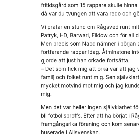
fritidsgård som 15 rappare skulle hinna
då var du tvungen att vara redo och gö
Vi pratar en stund om Rågsved runt mitt
Patryk, HD, Barwari, Fiidow och för all 
Men precis som Naod nämner i början a
fortfarande rappar idag. Åtminstone in
gjorde att just han orkade fortsätta.
– Det som fick mig att orka var att jag vi
familj och folket runt mig. Sen självkl
mycket motvind mot mig och jag kunde in
mig.
Men det var heller ingen självklarhet fö
bli fotbollsproffs. Efter att ha börjat 
framgångsrika förening och kom senare 
huserade i Allsvenskan.