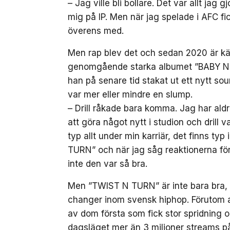
– Jag ville bli bollare. Det var allt jag 
mig på IP. Men när jag spelade i AFC fi
överens med.
Men rap blev det och sedan 2020 är kän
genomgående starka albumet ”BABY NIN
han på senare tid stakat ut ett nytt so
var mer eller mindre en slump.
– Drill råkade bara komma. Jag har aldrig
att göra något nytt i studion och drill 
typ allt under min karriär, det finns ty
TURN” och när jag såg reaktionerna förs
inte den var så bra.
Men ”TWIST N TURN” är inte bara bra,
changer inom svensk hiphop. Förutom att
av dom första som fick stor spridning oc
dagsläget mer än 3 miljoner streams p