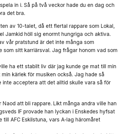
 spela in i. Så på två veckor hade du en dag och
ra det bra.
en av 10-talet, då ett flertal rappare som Lokal,
del Jamkid höll sig enormt hungriga och aktiva.
v vår pratstund är det inte många som
te som sitt karriärsval. Jag frågar honom vad som
lle ha ett stabilt liv där jag kunde ge mat till min
art min kärlek för musiken också. Jag hade så
te acceptera att det alltid skulle vara så för
r Naod att bli rappare. Likt många andra ville han
i Rågsveds IF provade han lyckan i Enskedes hyfsat
till AFC Eskilstuna, vars A-lag häromåret