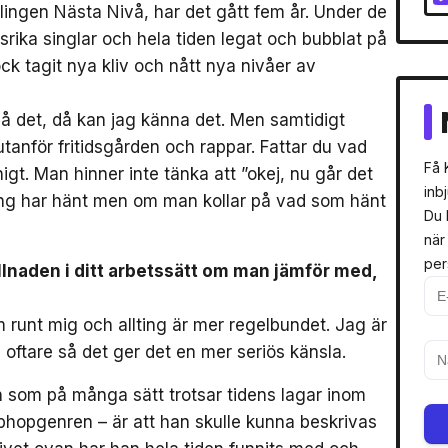
lingen Nästa Nivå, har det gått fem år. Under de
rika singlar och hela tiden legat och bubblat på
k tagit nya kliv och nått nya nivåer av
 på det, då kan jag känna det. Men samtidigt
utanför fritidsgården och rappar. Fattar du vad
Få 
igt. Man hinner inte tänka att ”okej, nu går det
inb
nting har hänt men om man kollar på vad som hänt
Du 
när
per
illnaden i ditt arbetssätt om man jämför med,
m runt mig och allting är mer regelbundet. Jag är
 oftare så det ger det en mer seriös känsla.
 som på många sätt trotsar tidens lagar inom
phopgenren – är att han skulle kunna beskrivas