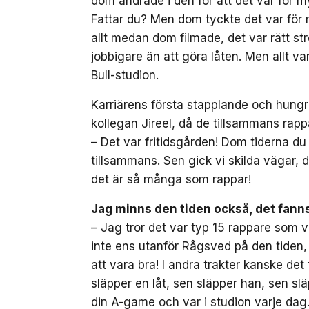
dom ändrade i den för att det var för m
Fattar du? Men dom tyckte det var för 
allt medan dom filmade, det var rätt str
jobbigare än att göra låten. Men allt va
Bull-studion.
Karriärens första stapplande och hung
kollegan Jireel, då de tillsammans rap
– Det var fritidsgården! Dom tiderna du
tillsammans. Sen gick vi skilda vägar, 
det är så många som rappar!
Jag minns den tiden också, det fanns
– Jag tror det var typ 15 rappare som v
inte ens utanför Rågsved på den tiden
att vara bra! I andra trakter kanske det
släpper en låt, sen släpper han, sen s
din A-game och var i studion varje dag…