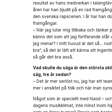
resultat av hans medverkan i talangtäv
åren har han bjudit på en rad framgångs
den svenska rapscenen. I år har han doc
framgångar.
– När jag lutar mig tillbaka och tänker
känns det som att jag fortfarande står 
jag menar? I mitt huvud är det så… rush
bra”, så det är lätt att känna att inge
så går det bra asså.
Vad skulle du säga är den största sk
säg, tre år sedan?
– Det är mer seriöst nu, jag har ett tea
mer i ansiktet på folk och när man syns
Något som är speciellt med Naod – och
dagens musikklimat, inte minst inom hi