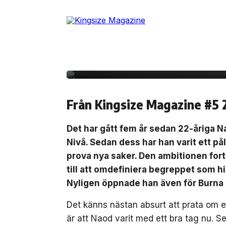
Skip
to
the
content
29 juli, 2022
INTERVJU
Intervju: Naod fortsä
Från Kingsize Magazine #5 
Det har gått fem år sedan 22-åriga 
Nivå. Sedan dess har han varit ett pål
prova nya saker. Den ambitionen fort
till att omdefiniera begreppet som hi
Nyligen öppnade han även för Burna 
Det känns nästan absurt att prata om 
är att Naod varit med ett bra tag nu. S