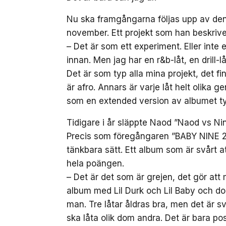
Nu ska framgångarna följas upp av de
november. Ett projekt som han beskrive
– Det är som ett experiment. Eller inte 
innan. Men jag har en r&b-låt, en drill-
Det är som typ alla mina projekt, det fi
är afro. Annars är varje låt helt olika g
som en extended version av albumet ty
Tidigare i år släppte Naod ”Naod vs Nine
Precis som föregångaren ”BABY NINE 2” 
tänkbara sätt. Ett album som är svårt 
hela poängen.
– Det är det som är grejen, det gör at
album med Lil Durk och Lil Baby och do
man. Tre låtar åldras bra, men det är svår
ska låta olik dom andra. Det är bara posi