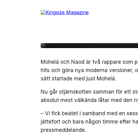
Skip
to
26 april, 2024
MUSIK
the
Mohelá och Naod sam
content
nytolkning av Medina
Mohelá och Naod är två rappare som p
hits och göra nya moderna versioner, o
sätt startade med just Mohelá.
Nu går stjärnskotten samman för ett s
absolut mest välkända låtar med den n
– Vi fick beatet i samband med en sessi
jättefort och bara någon timme efter ha
pressmeddelande.