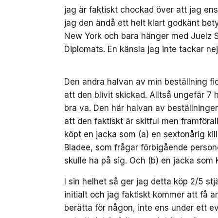
jag är faktiskt chockad över att jag ens
jag den ändå ett helt klart godkänt bet
New York och bara hänger med Juelz S
Diplomats. En känsla jag inte tackar nej t
Den andra halvan av min beställning fi
att den blivit skickad. Alltså ungefär 7
bra va. Den här halvan av beställningen 
att den faktiskt är skitful men framföral
köpt en jacka som (a) en sextonårig ki
Bladee, som frågar förbigående person
skulle ha på sig. Och (b) en jacka som
I sin helhet så ger jag detta köp 2/5 st
initialt och jag faktiskt kommer att f
berätta för någon, inte ens under ett ev