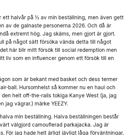
er ett halvår på ½ av min beställning, men även gett
 en av de galnaste personerna 2026. Och då är
ndå extremt hög. Jag skäms, men gjort är gjort.
l på något sätt försöka vända detta till något
det här blir mitt försök till social redemption men
itt liv som en influencer genom ett försök till en
ch någon som är bekant med basket och dess termer
k air-ball. Hursomhelst så kommer nu en haul och
 den helt off-the-rails tokiga Kanye West (ja, jag
en jag vägrar.) märke YEEZY.
 halva min beställning. Halva beställningen består
svärt välgjord camouflerad parkajacka. Jag är
. För jag hade helt ärligt jävligt låga förväntningar,