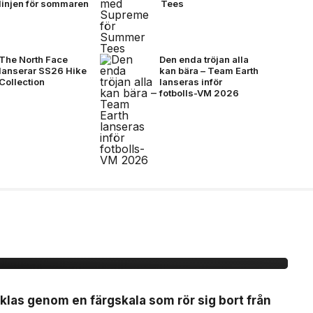
linjen för sommaren
Tees
The North Face
Den enda tröjan alla
lanserar SS26 Hike
kan bära – Team Earth
Collection
lanseras inför
fotbolls-VM 2026
å mörkare färger för
klas genom en färgskala som rör sig bort från