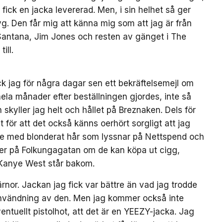
 fick en jacka levererad. Men, i sin helhet så ger
yg. Den får mig att känna mig som att jag är från
antana, Jim Jones och resten av gänget i The
ill.
ck jag för några dagar sen ett bekräftelsemejl om
 hela månader efter beställningen gjordes, inte så
skyller jag helt och hållet på Breznaken. Dels för
lt för att det också känns oerhört sorgligt att jag
lle med blonderat hår som lyssnar på Nettspend och
er på Folkungagatan om de kan köpa ut cigg,
 Kanye West står bakom.
järnor. Jackan jag fick var bättre än vad jag trodde
å användning av den. Men jag kommer också inte
entuellt pistolhot, att det är en YEEZY-jacka. Jag