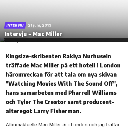
21 juni, 2013
INTERVJU
Skip
Intervju – Mac Miller
to
the
content
Kingsize-skribenten Rakiya Nurhusein
träffade Mac Miller på ett hotell i London
häromveckan för att tala om nya skivan
"Watching Movies With The Sound Off",
hans samarbeten med Pharrell Williams
och Tyler The Creator samt producent-
alteregot Larry Fisherman.
Albumaktuelle Mac Miller är i London och jag träffar