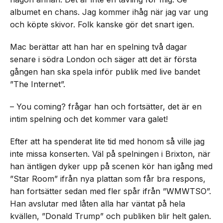
albumet en chans. Jag kommer ihåg när jag var ung
och köpte skivor. Folk kanske gör det snart igen.
Mac berättar att han har en spelning två dagar
senare i södra London och säger att det är första
gången han ska spela inför publik med live bandet
”The Internet”.
– You coming? frågar han och fortsätter, det är en
intim spelning och det kommer vara galet!
Efter att ha spenderat lite tid med honom så ville jag
inte missa konserten. Väl på spelningen i Brixton, när
han äntligen dyker upp på scenen kör han igång med
”Star Room” ifrån nya plattan som får bra respons,
han fortsätter sedan med fler spår ifrån ”WMWTSO”.
Han avslutar med låten alla har väntat på hela
kvällen, ”Donald Trump” och publiken blir helt galen.