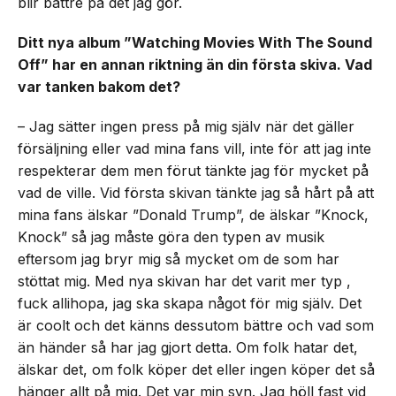
blir bättre på det jag gör.
Ditt nya album ”Watching Movies With The Sound
Off” har en annan riktning än din första skiva. Vad
var tanken bakom det?
– Jag sätter ingen press på mig själv när det gäller
försäljning eller vad mina fans vill, inte för att jag inte
respekterar dem men förut tänkte jag för mycket på
vad de ville. Vid första skivan tänkte jag så hårt på att
mina fans älskar ”Donald Trump”, de älskar ”Knock,
Knock” så jag måste göra den typen av musik
eftersom jag bryr mig så mycket om de som har
stöttat mig. Med nya skivan har det varit mer typ ,
fuck allihopa, jag ska skapa något för mig själv. Det
är coolt och det känns dessutom bättre och vad som
än händer så har jag gjort detta. Om folk hatar det,
älskar det, om folk köper det eller ingen köper det så
hänger allt på mig. Det var min syn. Jag höll fast vid