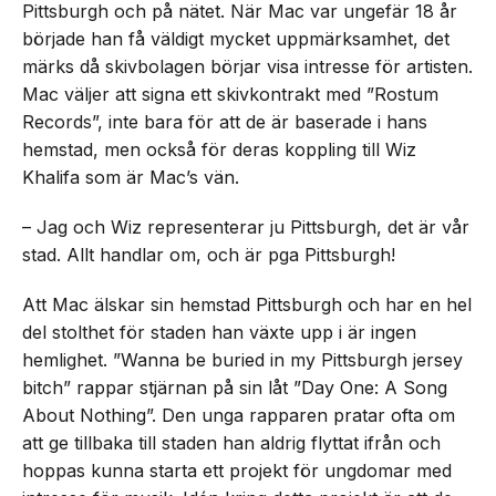
Pittsburgh och på nätet. När Mac var ungefär 18 år
började han få väldigt mycket uppmärksamhet, det
märks då skivbolagen börjar visa intresse för artisten.
Mac väljer att signa ett skivkontrakt med ”Rostum
Records”, inte bara för att de är baserade i hans
hemstad, men också för deras koppling till Wiz
Khalifa som är Mac’s vän.
– Jag och Wiz representerar ju Pittsburgh, det är vår
stad. Allt handlar om, och är pga Pittsburgh!
Att Mac älskar sin hemstad Pittsburgh och har en hel
del stolthet för staden han växte upp i är ingen
hemlighet. ”Wanna be buried in my Pittsburgh jersey
bitch” rappar stjärnan på sin låt ”Day One: A Song
About Nothing”. Den unga rapparen pratar ofta om
att ge tillbaka till staden han aldrig flyttat ifrån och
hoppas kunna starta ett projekt för ungdomar med