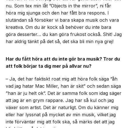
nu. Som tex min låt ”Objects in the mirror”, ni får
höra mig sjunga och den har fått bra respons. I
slutändan så försöker vi bara skapa musik och vara
kreativa. Om du är kock så behöver du inte bara
göra desserter… du kan göra frukost också. Shit! Jag
har aldrig tänkt på det så, det ska bli min nya grej!
Har du fått höra att du inte gör bra musik? Tror du
att folk börjar ta dig mer på allvar nu?
– Ja, det har faktiskt roat mig att höra folk säga ”åh
vad jag hatar Mac Miller, han är skit” och sedan säga
”han är ju helt ok”. Det är samma folk som idag säger
att jag är en grym rappare. Jag har så kul och jag
växer som artist. Det är naturligt. Om du känner mig
eller har lyssnat på mycket av min musik, vilket jag
inte förväntar mig att folk ska, så märks det att jag