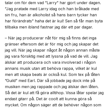
talar om för dem vad ”Larry” har gjort under dagen.
”Jag pratade med Larry idag och han bråkade med
sin fru, han är alkoholist så hans barn tycker han
har förändrats” haha det är kul! Sen så får man byta
tillbaka men ibland fastnar jag där ett par dagar.
– När jag producerar nåt för mig så finns det inga
gränser eftersom det är för mig och jag skapar det
jag vill. När jag skapar något åt någon annan måste
jag vara försiktig med att lyssna på vad de vill. Jag
älskar att producera och vara involverad i någon
annans musik utan att behöva rappa, vilket är kul
men att skapa beats är också kul. Som tex på låten
”Guild” med Earl. Där så jobbade jag dock inte på
musiken men jag rappade och jag älskar den låten.
Så det är kul att få göra alltihop. Vissa låtar spelar jag
endast gitarr på. Det är coolt att kunna göra så
mycket. Om någon säger att de behöver någon som