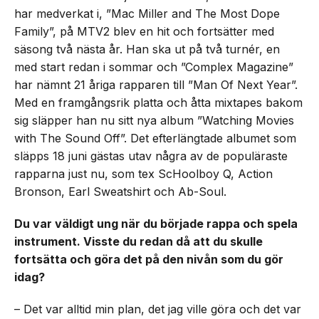
har medverkat i, ”Mac Miller and The Most Dope
Family”, på MTV2 blev en hit och fortsätter med
säsong två nästa år. Han ska ut på två turnér, en
med start redan i sommar och ”Complex Magazine”
har nämnt 21 åriga rapparen till ”Man Of Next Year”.
Med en framgångsrik platta och åtta mixtapes bakom
sig släpper han nu sitt nya album ”Watching Movies
with The Sound Off”. Det efterlängtade albumet som
släpps 18 juni gästas utav några av de populäraste
rapparna just nu, som tex ScHoolboy Q, Action
Bronson, Earl Sweatshirt och Ab-Soul.
Du var väldigt ung när du började rappa och spela
instrument. Visste du redan då att du skulle
fortsätta och göra det på den nivån som du gör
idag?
– Det var alltid min plan, det jag ville göra och det var