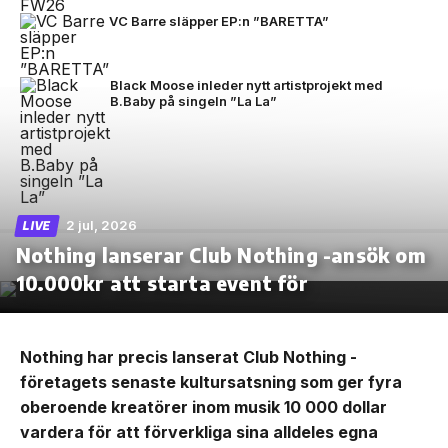
VC Barre släpper EP:n ”BARETTA”
Black Moose inleder nytt artistprojekt med
B.Baby på singeln ”La La”
2 jul, 2026
LIVE
Nothing lanserar Club Nothing -ansök om
10.000kr att starta event för
Nothing har precis lanserat Club Nothing -
företagets senaste kultursatsning som ger fyra
oberoende kreatörer inom musik 10 000 dollar
vardera för att förverkliga sina alldeles egna