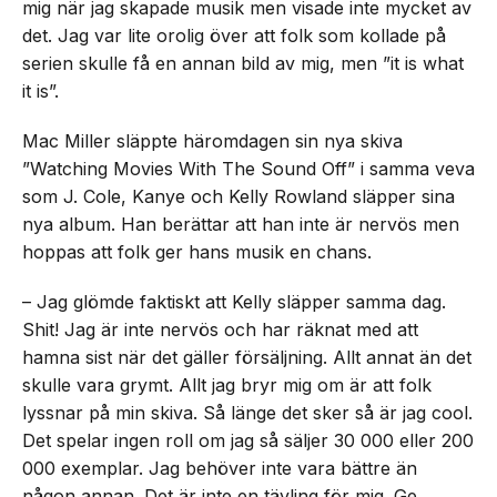
mig när jag skapade musik men visade inte mycket av
det. Jag var lite orolig över att folk som kollade på
serien skulle få en annan bild av mig, men ”it is what
it is”.
Mac Miller släppte häromdagen sin nya skiva
”Watching Movies With The Sound Off” i samma veva
som J. Cole, Kanye och Kelly Rowland släpper sina
nya album. Han berättar att han inte är nervös men
hoppas att folk ger hans musik en chans.
– Jag glömde faktiskt att Kelly släpper samma dag.
Shit! Jag är inte nervös och har räknat med att
hamna sist när det gäller försäljning. Allt annat än det
skulle vara grymt. Allt jag bryr mig om är att folk
lyssnar på min skiva. Så länge det sker så är jag cool.
Det spelar ingen roll om jag så säljer 30 000 eller 200
000 exemplar. Jag behöver inte vara bättre än
någon annan. Det är inte en tävling för mig. Ge