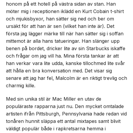
honom på ett hotell på västra sidan av stan. Han
möter mig i receptionen iklädd en Kurt Cobain t-shirt
och mjukisbyxor, han sätter sig ned och ber om
ursäkt för att han är sen (vilket han inte är). Det
första jag lägger märke till när han sätter sig i soffan
mittemot är alla hans tatueringar. Han slänger upp
benen på bordet, dricker lite av sin Starbucks iskaffe
och frågar om jag vill ha. Mina första tankar är att
han verkar vara lite udda, kanske tillochmed lite svår
att hålla en bra konversation med. Det visar sig
senare att jag har fel, Malcolm är en riktigt trevlig och
charmig kille.
Med sin unika stil är Mac Miller en utav de
populäraste rapparna just nu. Den mycket omtalade
artisten ifrån Pittsburgh, Pennsylvania hade redan vid
tonåren hunnit släppa ett antal mixtapes samt blivit
väldigt populär både i rapkretsarna hemma i