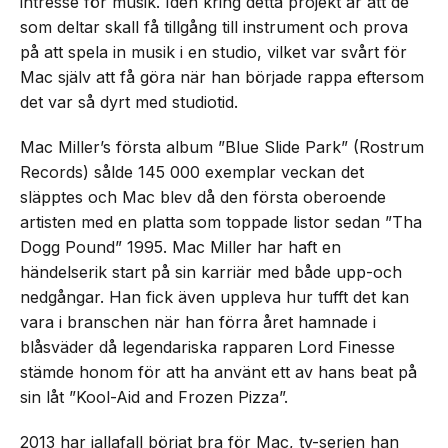
intresse för musik. Idén kring detta projekt är att de
som deltar skall få tillgång till instrument och prova
på att spela in musik i en studio, vilket var svårt för
Mac själv att få göra när han började rappa eftersom
det var så dyrt med studiotid.
Mac Miller’s första album ”Blue Slide Park” (Rostrum
Records) sålde 145 000 exemplar veckan det
släpptes och Mac blev då den första oberoende
artisten med en platta som toppade listor sedan ”Tha
Dogg Pound” 1995. Mac Miller har haft en
händelserik start på sin karriär med både upp-och
nedgångar. Han fick även uppleva hur tufft det kan
vara i branschen när han förra året hamnade i
blåsväder då legendariska rapparen Lord Finesse
stämde honom för att ha använt ett av hans beat på
sin låt ”Kool-Aid and Frozen Pizza”.
2013 har iallafall börjat bra för Mac, tv-serien han