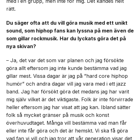
med i en grupp, men inte för mig. Det kändes helt
rätt.
Du säger ofta att du vill göra musik med ett unikt
sound, som hiphop fans kan lyssna på men även de
som gillar rockmusik. Har du lyckats göra det på
nya skivan?
– Ja, det var det som var planen och jag försökte
göra allt eftersom jag inte kunde bestämma vad jag
gillar mest. Vissa dagar är jag på ”hard core hiphop
humör” och andra dagar vill jag vara med i ett jazz
band. Jag har försökt göra det medans jag har varit
mig själv vilket är det viktigaste. Folk är inte förvirrade
heller eftersom jag har visat att jag kan. Ibland sätter
folk så mycket gränser på musik och konst
överhuvudtaget. Många vill bestämma vad man får
eller inte får göra och det är hemskt. Vi ska få göra
vad fan vi vill och jag tror att vår generation visar det