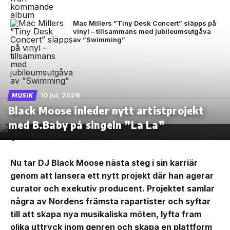
Mac Millers ”Tiny Desk Concert” släpps på
vinyl – tillsammans med jubileumsutgåva
av ”Swimming”
10 jul, 2026
MUSIK
Black Moose inleder nytt artistprojekt
med B.Baby på singeln ”La La”
Nu tar DJ Black Moose nästa steg i sin karriär
genom att lansera ett nytt projekt där han agerar
curator och exekutiv producent. Projektet samlar
några av Nordens främsta rapartister och syftar
till att skapa nya musikaliska möten, lyfta fram
olika uttryck inom genren och skapa en plattform