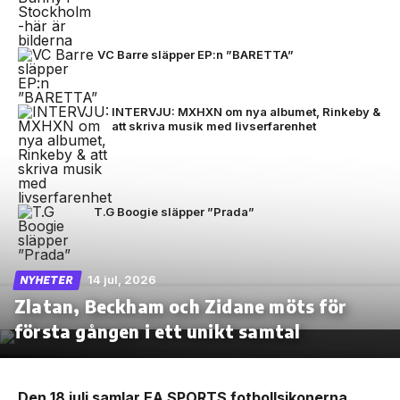
VC Barre släpper EP:n ”BARETTA”
INTERVJU: MXHXN om nya albumet, Rinkeby &
att skriva musik med livserfarenhet
T.G Boogie släpper ”Prada”
14 jul, 2026
NYHETER
Zlatan, Beckham och Zidane möts för
första gången i ett unikt samtal
Den 18 juli samlar EA SPORTS fotbollsikonerna