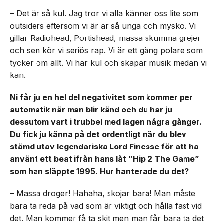
– Det är så kul. Jag tror vi alla känner oss lite som
outsiders eftersom vi är är så unga och mysko. Vi
gillar Radiohead, Portishead, massa skumma grejer
och sen kör vi seriös rap. Vi är ett gäng polare som
tycker om allt. Vi har kul och skapar musik medan vi
kan.
Ni får ju en hel del negativitet som kommer per
automatik när man blir känd och du har ju
dessutom vart i trubbel med lagen några gånger.
Du fick ju känna på det ordentligt när du blev
stämd utav legendariska Lord Finesse för att ha
använt ett beat ifrån hans låt ”Hip 2 The Game”
som han släppte 1995. Hur hanterade du det?
– Massa droger! Hahaha, skojar bara! Man måste
bara ta reda på vad som är viktigt och hålla fast vid
det. Man kommer få ta skit men man får bara ta det