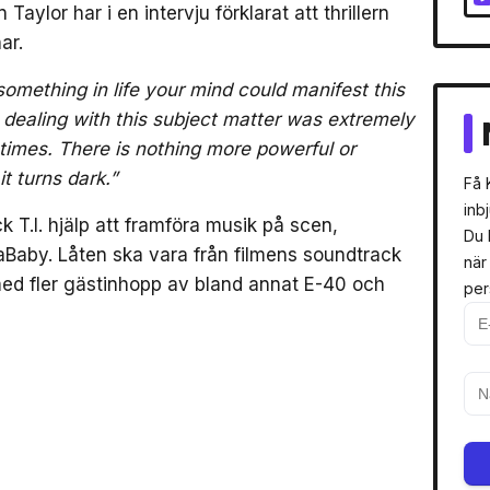
aylor har i en intervju förklarat att thrillern
ar.
f something in life your mind could manifest this
.. dealing with this subject matter was extremely
 times. There is nothing more powerful or
t turns dark.”
Få 
inb
k T.I. hjälp att framföra musik på scen,
Du 
Baby. Låten ska vara från filmens soundtrack
när
ed fler gästinhopp av bland annat E-40 och
per