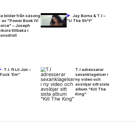
e bilder från säsong
Jay Burna & T.I –
 av ”Power Book IV:
”U The Sh*t”
Force” – Joseph
ikora tillbaka i
huvudroll
T.I. ft Lil Jon –
T.I adresserar
”Fuck ‘Em”
sexanklagelser i
ny video och
avslöjar sitt sista
album ”Kill The
King”
nationellt museum om