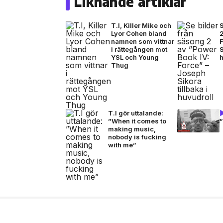
Liknande artiklar
T.I, Killer Mike och
S
Lyor Cohen bland
2
namnen som vittnar
i rättegången mot
S
YSL och Young
Thug
T.I gör uttalande:
”When it comes to
making music,
nobody is fucking
with me”
10 jul, 2026
NÖJE
Sverige får ett nytt 