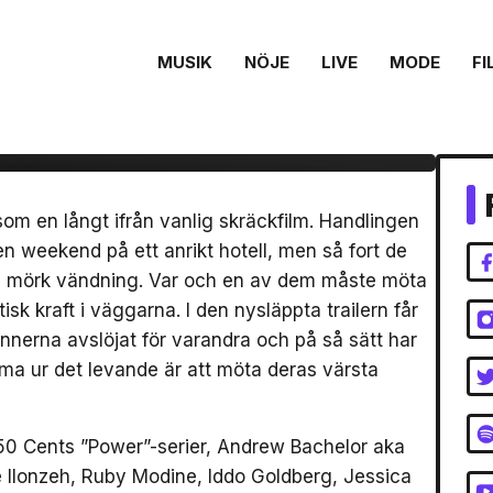
MUSIK
NÖJE
LIVE
MODE
FI
 med musik till
n ”Fear”
m en långt ifrån vanlig skräckfilm. Handlingen
n weekend på ett anrikt hotell, men så fort de
r en mörk vändning. Var och en av dem måste möta
sk kraft i väggarna. I den nysläppta trailern får
nnerna avslöjat för varandra och på så sätt har
ma ur det levande är att möta deras värsta
 50 Cents ”Power”-serier, Andrew Bachelor aka
ie Ilonzeh, Ruby Modine, Iddo Goldberg, Jessica