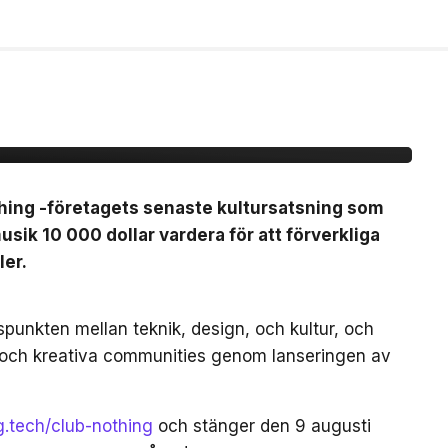
b Nothing -ansök om
vent för
thing -företagets senaste kultursatsning som
sik 10 000 dollar vardera för att förverkliga
ler.
gspunkten mellan teknik, design, och kultur, och
 och kreativa communities genom lanseringen av
ng.tech/club-nothing
och stänger den 9 augusti