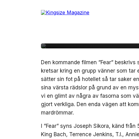
Skip
to
24 januari, 2023
FILM/TV
the
T.I. och DaBaby bidrar
content
psykologiska thriller
Den kommande filmen ”Fear” beskrivs so
kretsar kring en grupp vänner som tar e
sätter sin fot på hotellet så tar sake
sina värsta rädslor på grund av en mysti
vi en glimt av några av fasorna som vä
gjort verkliga. Den enda vägen att kom
mardrömmar.
I ”Fear” syns Joseph Sikora, känd från
King Bach, Terrence Jenkins, T.I., Ann