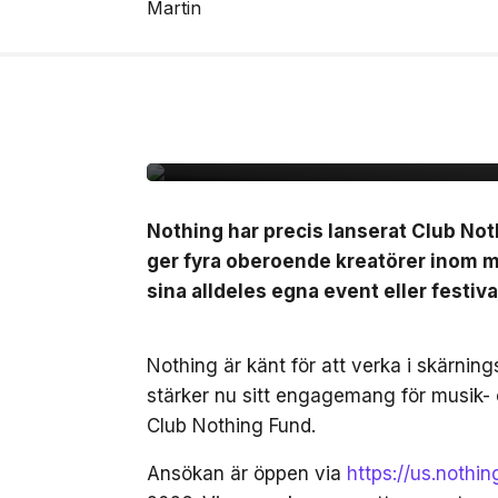
2 jul, 2026
LIVE
Nothing lanserar Clu
10.000kr att starta e
Nothing har precis lanserat Club No
ger fyra oberoende kreatörer inom mu
sina alldeles egna event eller festiva
Nothing är känt för att verka i skärnin
stärker nu sitt engagemang för musik-
Club Nothing Fund.
Ansökan är öppen via
https://us.nothi