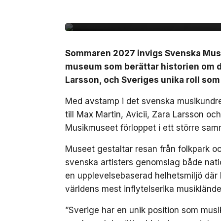
det svenska musikun
Sommaren 2027 invigs Svenska Musikm
museum som berättar historien om de
Larsson, och Sveriges unika roll som
Med avstamp i det svenska musikundret
till Max Martin, Avicii, Zara Larsson o
Musikmuseet förloppet i ett större sam
Museet gestaltar resan från folkpark och
svenska artisters genomslag både nation
en upplevelsebaserad helhetsmiljö där 
världens mest inflytelserika musiklände
”Sverige har en unik position som musik