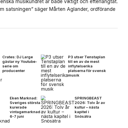
enska musikundret är både viktigt och efterlängtat.
om satsningen” säger Mårten Aglander, ordförande
Crates: DJ Large
P3 utser Tenstaplan
gästar ny Youtube-
till en av de mest
serie om
inflytelserika
producenter
platserna för svensk
musik
Eken Marknad:
SPRINGBEAST
Sveriges största
2026: Tolv år av
kurerade
kultur – nästa
vintagemarknad
kapitel i
6-7 juni
Snösätra