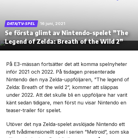
16 juni, 2021
DATA/TV-SPEL
Se första glimt av Nintendo-spelet ”The
Skip
to
Legend of Zelda: Breath of the Wild 2”
the
content
På E3-mässan fortsätter det att komma spelnyheter
inför 2021 och 2022. På tisdagen presenterade
Nintendo den nya Zelda-uppföljaren, ”The legend of
Zelda: Breath of the wild 2”, kommer att släppas
under 2022. Att det skulle bli en uppföljare har varit
känt sedan tidigare, men först nu visar Nintendo en
teaser-trailer för spelet.
Utöver det nya Zelda-spelet avslöjade Nintendo ett
nytt tvådimensionellt spel i serien ”Metroid”, som ska