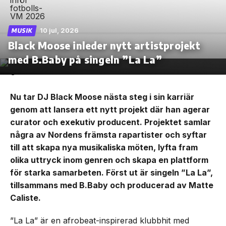
10 jul, 2026
MUSIK
Black Moose inleder nytt artistprojekt
med B.Baby på singeln ”La La”
Nu tar DJ Black Moose nästa steg i sin karriär
genom att lansera ett nytt projekt där han agerar
curator och exekutiv producent. Projektet samlar
några av Nordens främsta rapartister och syftar
till att skapa nya musikaliska möten, lyfta fram
olika uttryck inom genren och skapa en plattform
för starka samarbeten. Först ut är singeln ”La La”,
tillsammans med B.Baby och producerad av Matte
Caliste.
”La La” är en afrobeat-inspirerad klubbhit med