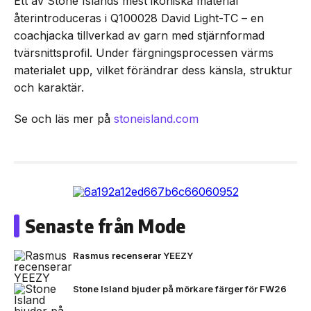
Ett av Stone Islands mest ikoniska material
återintroduceras i Q100028 David Light-TC – en
coachjacka tillverkad av garn med stjärnformad
tvärsnittsprofil. Under färgningsprocessen värms
materialet upp, vilket förändrar dess känsla, struktur
och karaktär.
Se och läs mer på
stoneisland.com
Senaste från Mode
Rasmus recenserar YEEZY
Stone Island bjuder på mörkare färger för FW26