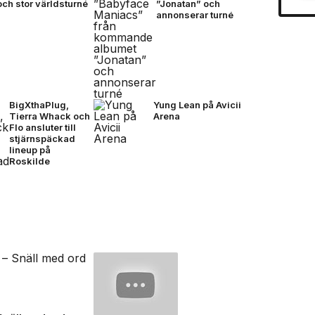
och stor världsturné
”Jonatan” och
annonserar turné
BigXthaPlug,
Yung Lean på Avicii
Tierra Whack och
Arena
Flo ansluter till
stjärnspäckad
lineup på
Roskilde