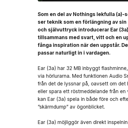
Som en del av Nothings lekfulla (a)-s
ser teknik som en förlängning av sin
och självuttryck introducerar Ear (3a
tillsammans med svart, vitt och en up
fånga inspiration när den uppstår. D
passar naturligt in i vardagen.
Ear (3a) har 32 MB inbyggt flashminne, v
via hörlurarna. Med funktionen Audio 
från det de lyssnar på, oavsett om det 
eller spara ett röstmeddelande från en
kan Ear (3a) spela in både före och ef
”skärmdump” av ögonblicket.
Ear (3a) möjliggör även direkt inspeln