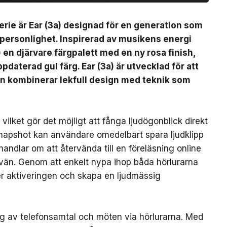
erie är Ear (3a) designad för en generation som
 personlighet. Inspirerad av musikens energi
) en djärvare färgpalett med en ny rosa finish,
pdaterad gul färg. Ear (3a) är utvecklad för att
en kombinerar lekfull design med teknik som
ilket gör det möjligt att fånga ljudögonblick direkt
Snapshot kan användare omedelbart spara ljudklipp
handlar om att återvända till en föreläsning online
 vän. Genom att enkelt nypa ihop båda hörlurarna
ter aktiveringen och skapa en ljudmässig
ing av telefonsamtal och möten via hörlurarna. Med