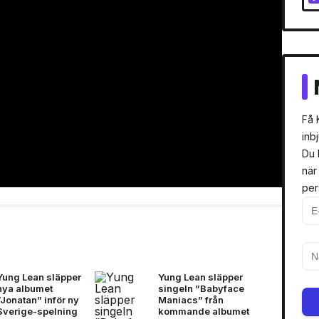
Få 
inb
Du 
när
per
Yung Lean släpper
Yung Lean släpper
nya albumet
singeln ”Babyface
”Jonatan” inför ny
Maniacs” från
Sverige-spelning
kommande albumet