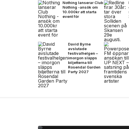
Nothing lanserar Club
Nothing -ansök om
10.000kr att starta
event för
David Byrne
avslutade
festivalhelgen –
imorgon släpps
biljetterna till
Rosendal Garden
Party 2027
7 jul, 2026
NYHETER
Nothing lanserar Ear 