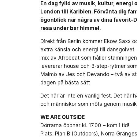
En dag fylld av musik, kultur, energi
London till Karibien. Förvänta dig fa
ögonblick när några av dina favorit-D
resa under bar himmel.
Direkt från Berlin kommer Ekow Saxx o
extra känsla och energi till dansgolv
mix av Afrobeat som håller stämninge
levererar house och 3-step-rytmer som f
Malmö av Jes och Devando – två av s
dagen på bästa sätt
Det här är inte en vanlig fest. Det hä
och människor som möts genom musiken.
WE ARE OUTSIDE
Dörrarna öppnar kl. 17.00 – kom i tid!
Plats: Plan B (Outdoors), Norra Gräng