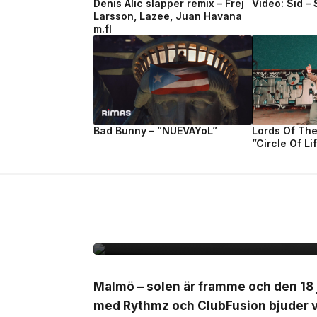
Denis Alic släpper remix – Frej
Video: Sid –
Larsson, Lazee, Juan Havana
m.fl
Bad Bunny – ”NUEVAYoL”
Lords Of Th
”Circle Of Li
2 jul, 2026
LIVE
Outside – open air par
Malmö – solen är framme och den 18 j
med Rythmz och ClubFusion bjuder vi