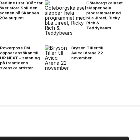
Redline firar 30år: tar
Göteborgskalaset
över stora Solliden
släpper hela
scenen på Skansen
programmet med
29e augusti.
bl.a Jireel, Ricky
Rich &
Teddybears
Powerpose FM
Bryson Tiller till
öppnar ansökan till
Avicci Arena 22
UP NEXT – satsning
november
på framtidens
svenska artister
(3a)