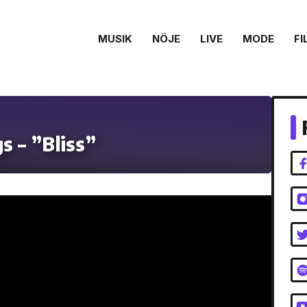
MUSIK
NÖJE
LIVE
MODE
FI
s – ”Bliss”