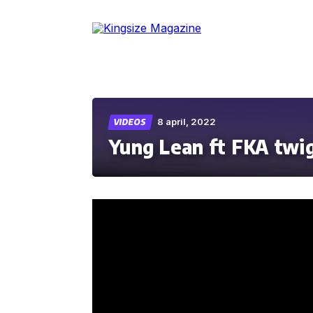
Skip
to
the
content
8 april, 2022
VIDEOS
Yung Lean ft FKA twig