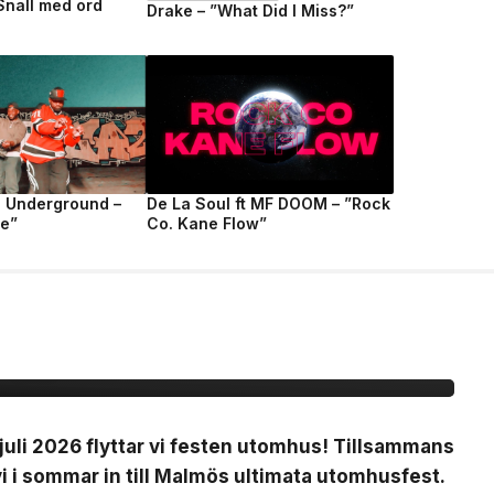
 Snäll med ord
Drake – ”What Did I Miss?”
e Underground –
De La Soul ft MF DOOM – ”Rock
fe”
Co. Kane Flow”
ty på Plan B
uli 2026 flyttar vi festen utomhus! Tillsammans
 i sommar in till Malmös ultimata utomhusfest.