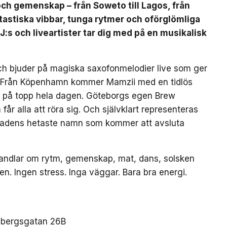
 och gemenskap – från Soweto till Lagos, från
ntastiska vibbar, tunga rytmer och oförglömliga
J:s och liveartister tar dig med på en musikalisk
ch bjuder på magiska saxofonmelodier live som ger
et. Från Köpenhamn kommer Mamzii med en tidlös
n på topp hela dagen. Göteborgs egen Brew
år alla att röra sig. Och självklart representeras
tadens hetaste namn som kommer att avsluta
r handlar om rytm, gemenskap, mat, dans, solsken
 Ingen stress. Inga väggar. Bara bra energi.
esbergsgatan 26B