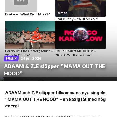
Drake – ”What Did I Miss?”
Bad Bunny – ”NUEVAYoL”
Lords Of The Underground –
De La Soul ft MF DOOM –
”Circle Of Life”
”Rock Co. Kane Flow”
24 jul, 2026
MUSIK
ADAAM & Z.E släpper ”MAMA OUT THE
HOOD”
ADAAM och Z.E släpper tillsammans nya singeln
“MAMA OUT THE HOOD” – en kaxig låt med hög
energi.