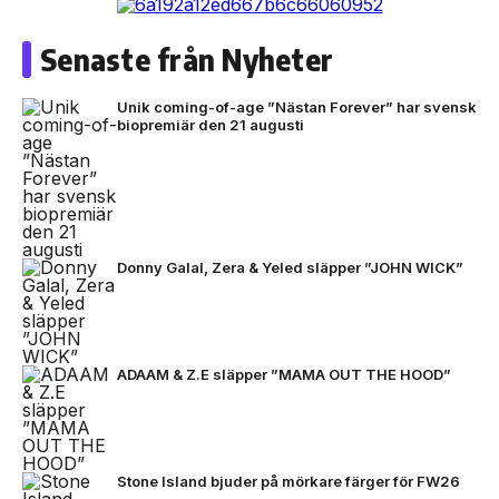
Senaste från Nyheter
Unik coming-of-age ”Nästan Forever” har svensk
biopremiär den 21 augusti
Donny Galal, Zera & Yeled släpper ”JOHN WICK”
ADAAM & Z.E släpper ”MAMA OUT THE HOOD”
Stone Island bjuder på mörkare färger för FW26