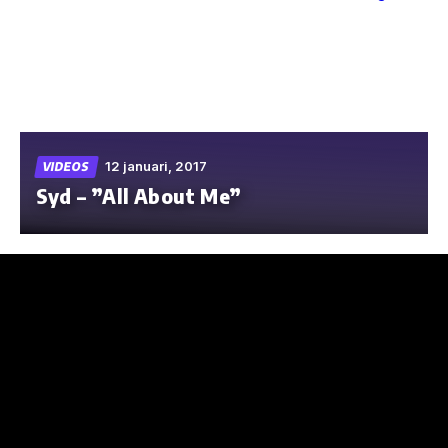
Skip
to
the
content
12 januari, 2017
VIDEOS
Syd – ”All About Me”