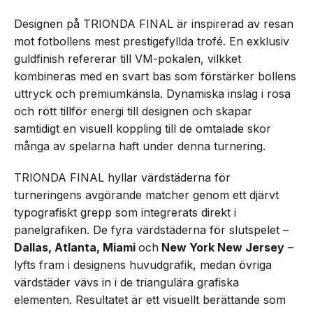
Designen på TRIONDA FINAL är inspirerad av resan
mot fotbollens mest prestigefyllda trofé. En exklusiv
guldfinish refererar till VM-pokalen, vilkket
kombineras med en svart bas som förstärker bollens
uttryck och premiumkänsla. Dynamiska inslag i rosa
och rött tillför energi till designen och skapar
samtidigt en visuell koppling till de omtalade skor
många av spelarna haft under denna turnering.
TRIONDA FINAL hyllar värdstäderna för
turneringens avgörande matcher genom ett djärvt
typografiskt grepp som integrerats direkt i
panelgrafiken. De fyra värdstäderna för slutspelet –
Dallas, Atlanta, Miami
och
New York New Jersey
–
lyfts fram i designens huvudgrafik, medan övriga
värdstäder vävs in i de triangulära grafiska
elementen. Resultatet är ett visuellt berättande som