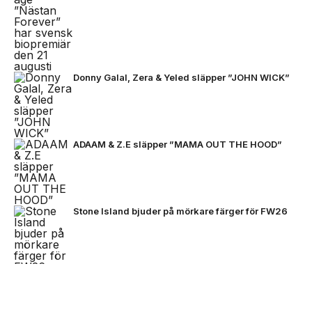
Donny Galal, Zera & Yeled släpper ”JOHN WICK”
ADAAM & Z.E släpper ”MAMA OUT THE HOOD”
Stone Island bjuder på mörkare färger för FW26
VC Barre släpper EP:n ”BARETTA”
NEXT UP
Zlatan, Beckham och Zidane möts
för första gången i ett unikt