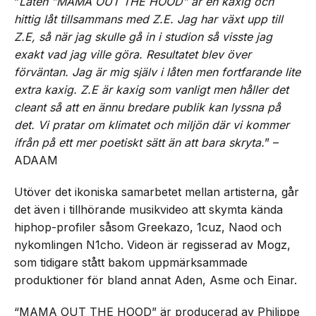
”
Låten ”MAMA OUT THE HOOD” är en kaxig och
hittig låt tillsammans med Z.E. Jag har växt upp till
Z.E, så när jag skulle gå in i studion så visste jag
exakt vad jag ville göra. Resultatet blev över
förväntan. Jag är mig själv i låten men fortfarande lite
extra kaxig. Z.E är kaxig som vanligt men håller det
cleant så att en ännu bredare publik kan lyssna på
det. Vi pratar om klimatet och miljön där vi kommer
ifrån på ett mer poetiskt sätt än att bara skryta.
” –
ADAAM
Utöver det ikoniska samarbetet mellan artisterna, går
det även i tillhörande musikvideo att skymta kända
hiphop-profiler såsom Greekazo, 1cuz, Naod och
nykomlingen N1cho. Videon är regisserad av Mogz,
som tidigare stått bakom uppmärksammade
produktioner för bland annat Aden, Asme och Einar.
“MAMA OUT THE HOOD” är producerad av Philippe