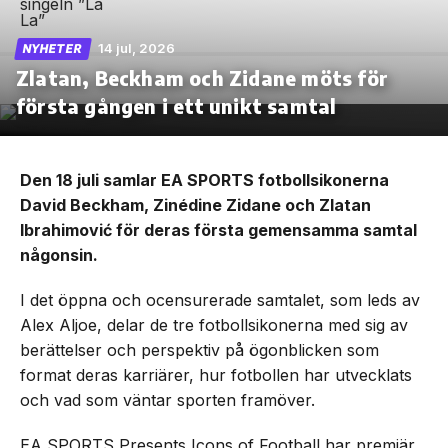
14 jul, 2026
NYHETER
Zlatan, Beckham och Zidane möts för
första gången i ett unikt samtal
Den 18 juli samlar EA SPORTS fotbollsikonerna
David Beckham, Zinédine Zidane och Zlatan
Ibrahimović för deras första gemensamma samtal
någonsin.
I det öppna och ocensurerade samtalet, som leds av
Alex Aljoe, delar de tre fotbollsikonerna med sig av
berättelser och perspektiv på ögonblicken som
format deras karriärer, hur fotbollen har utvecklats
och vad som väntar sporten framöver.
EA SPORTS Presents Icons of Football har premiär