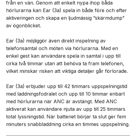
från en vän. Genom att enkelt nypa ihop båda
hörlurarna kan Ear (3a) spela in både före och efter
aktiveringen och skapa en ljudmässig ”skärmdump”
av ögonblicket.
Ear (3a) möjliggör även direkt inspelning av
telefonsamtal och möten via hörlurarna. Med en
enkel gest kan användare spela in samtal i upp till
cirka två timmar utan att behöva ta fram telefonen,
vilket minskar risken att viktiga detaljer går förlorade.
Ear (3a) erbjuder upp till 42 timmars uppspelningstid
med laddningsfodralet och upp till 10 timmar enbart
med hörlurarna när ANC är avstängt. Med ANC
aktiverat kan användare njuta av upp till 25 timmars
total lyssningstid. När batteriet börjar ta slut ger fem
minuters snabbladdning cirka en timmes uppspelning.