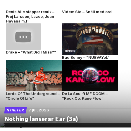
Denis Alic släpper remix –
Video: Sid – Snäll med ord
Frej Larsson, Lazee, Juan
Havana m.fl
Drake – ”What Did I Miss?”
Bad Bunny – ”NUEVAYoL”
Lords Of The Underground –
De La Soul ft MF DOOM –
”Circle Of Life”
”Rock Co. Kane Flow”
7 jul, 2026
NYHETER
Nothing lanserar Ear (3a)