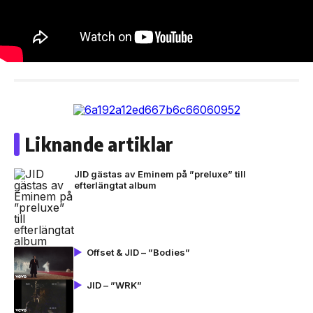
Liknande artiklar
JID gästas av Eminem på ”preluxe” till
efterlängtat album
Offset & JID – ”Bodies”
JID – ”WRK”