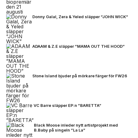
Donny Galal, Zera & Yeled släpper ”JOHN WICK”
ADAAM & Z.E släpper ”MAMA OUT THE HOOD”
Stone Island bjuder på mörkare färger för FW26
VC Barre släpper EP:n ”BARETTA”
Black Moose inleder nytt artistprojekt med
B.Baby på singeln ”La La”