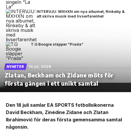
INTERVJU: MXHXN om nya albumet, Rinkeby &
att skriva musik med livserfarenhet
T.G Boogie släpper ”Prada”
14 jul, 2026
NYHETER
Zlatan, Beckham och Zidane möts för
första gången i ett unikt samtal
Den 18 juli samlar EA SPORTS fotbollsikonerna
David Beckham, Zinédine Zidane och Zlatan
Ibrahimović för deras första gemensamma samtal
någonsin.