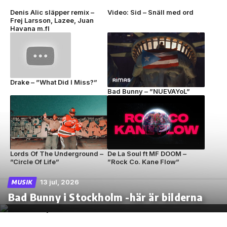
Denis Alic släpper remix –
Video: Sid – Snäll med ord
Frej Larsson, Lazee, Juan
Havana m.fl
Drake – ”What Did I Miss?”
Bad Bunny – ”NUEVAYoL”
Lords Of The Underground –
De La Soul ft MF DOOM –
”Circle Of Life”
”Rock Co. Kane Flow”
13 jul, 2026
MUSIK
Bad Bunny i Stockholm -här är bilderna