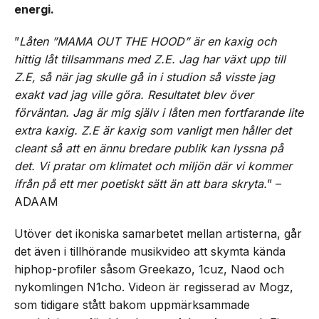
energi.
”
Låten ”MAMA OUT THE HOOD” är en kaxig och
hittig låt tillsammans med Z.E. Jag har växt upp till
Z.E, så när jag skulle gå in i studion så visste jag
exakt vad jag ville göra. Resultatet blev över
förväntan. Jag är mig själv i låten men fortfarande lite
extra kaxig. Z.E är kaxig som vanligt men håller det
cleant så att en ännu bredare publik kan lyssna på
det. Vi pratar om klimatet och miljön där vi kommer
ifrån på ett mer poetiskt sätt än att bara skryta.
” –
ADAAM
Utöver det ikoniska samarbetet mellan artisterna, går
det även i tillhörande musikvideo att skymta kända
hiphop-profiler såsom Greekazo, 1cuz, Naod och
nykomlingen N1cho. Videon är regisserad av Mogz,
som tidigare stått bakom uppmärksammade