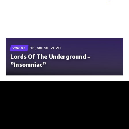
Skip
to
the
content
13 januari, 2020
VIDEOS
Lords Of The Underground –
”Insomniac”