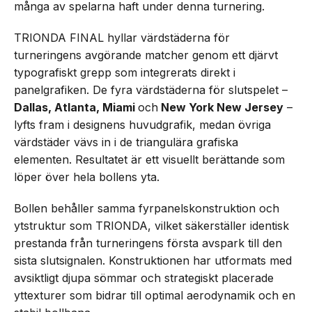
många av spelarna haft under denna turnering.
TRIONDA FINAL hyllar värdstäderna för
turneringens avgörande matcher genom ett djärvt
typografiskt grepp som integrerats direkt i
panelgrafiken. De fyra värdstäderna för slutspelet –
Dallas, Atlanta, Miami
och
New York New Jersey
–
lyfts fram i designens huvudgrafik, medan övriga
värdstäder vävs in i de triangulära grafiska
elementen. Resultatet är ett visuellt berättande som
löper över hela bollens yta.
Bollen behåller samma fyrpanelskonstruktion och
ytstruktur som TRIONDA, vilket säkerställer identisk
prestanda från turneringens första avspark till den
sista slutsignalen. Konstruktionen har utformats med
avsiktligt djupa sömmar och strategiskt placerade
yttexturer som bidrar till optimal aerodynamik och en