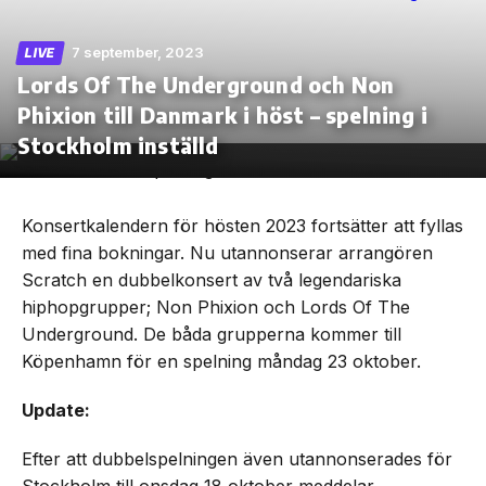
7 september, 2023
LIVE
Lords Of The Underground och Non
Phixion till Danmark i höst – spelning i
Skip
to
Stockholm inställd
the
content
Konsertkalendern för hösten 2023 fortsätter att fyllas
med fina bokningar. Nu utannonserar arrangören
Scratch en dubbelkonsert av två legendariska
hiphopgrupper; Non Phixion och Lords Of The
Underground. De båda grupperna kommer till
Köpenhamn för en spelning måndag 23 oktober.
Update:
Efter att dubbelspelningen även utannonserades för