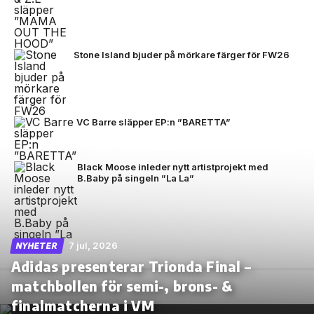
Stone Island bjuder på mörkare färger för FW26
VC Barre släpper EP:n ”BARETTA”
Black Moose inleder nytt artistprojekt med
B.Baby på singeln ”La La”
7 jul, 2026
NYHETER
Adidas presenterar Trionda Final –
matchbollen för semi-, brons- &
finalmatcherna i VM