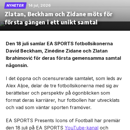
14 jul, 2026
NYHETER
Zlatan, Beckham och Zidane möts för
första gången i ett unikt samtal
Den 18 juli samlar EA SPORTS fotbollsikonerna
David Beckham, Zinédine Zidane och Zlatan
Ibrahimović för deras första gemensamma samtal
någonsin.
I det öppna och ocensurerade samtalet, som leds av
Alex Aljoe, delar de tre fotbollsikonerna med sig av
berättelser och perspektiv på ögonblicken som
format deras karriärer, hur fotbollen har utvecklats
och vad som väntar sporten framöver.
EA SPORTS Presents Icons of Football har premiär
den 18 juli på EA SPORTS
YouTube-kanal
och