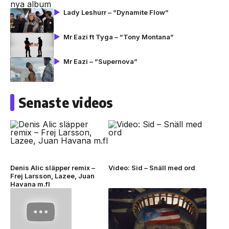
Lady Leshurr – ”Dynamite Flow”
Mr Eazi ft Tyga – ”Tony Montana”
Mr Eazi – ”Supernova”
Senaste videos
Denis Alic släpper remix –
Video: Sid – Snäll med ord
Frej Larsson, Lazee, Juan
Havana m.fl