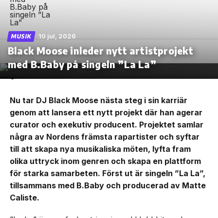
10 jul, 2026
MUSIK
Black Moose inleder nytt artistprojekt
med B.Baby på singeln ”La La”
Nu tar DJ Black Moose nästa steg i sin karriär
genom att lansera ett nytt projekt där han agerar
curator och exekutiv producent. Projektet samlar
några av Nordens främsta rapartister och syftar
till att skapa nya musikaliska möten, lyfta fram
olika uttryck inom genren och skapa en plattform
för starka samarbeten. Först ut är singeln ”La La”,
tillsammans med B.Baby och producerad av Matte
Caliste.