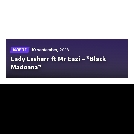
Skip
to
the
content
10 september, 2018
VIDEOS
Lady Leshurr ft Mr Eazi – ”Black
Madonna”