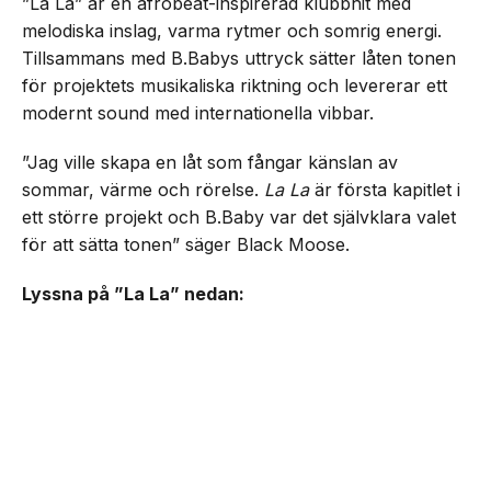
”La La” är en afrobeat-inspirerad klubbhit med
melodiska inslag, varma rytmer och somrig energi.
Tillsammans med B.Babys uttryck sätter låten tonen
för projektets musikaliska riktning och levererar ett
modernt sound med internationella vibbar.
”Jag ville skapa en låt som fångar känslan av
sommar, värme och rörelse.
La La
är första kapitlet i
ett större projekt och B.Baby var det självklara valet
för att sätta tonen” säger Black Moose.
Lyssna på ”La La” nedan: