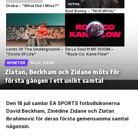
Drake – ”What Did I Miss?”
Bad Bunny – ”NUEVAYoL”
Lords Of The Underground –
De La Soul ft MF DOOM –
”Circle Of Life”
”Rock Co. Kane Flow”
14 jul, 2026
NYHETER
Zlatan, Beckham och Zidane möts för
första gången i ett unikt samtal
Den 18 juli samlar EA SPORTS fotbollsikonerna
David Beckham, Zinédine Zidane och Zlatan
Ibrahimović för deras första gemensamma samtal
någonsin.