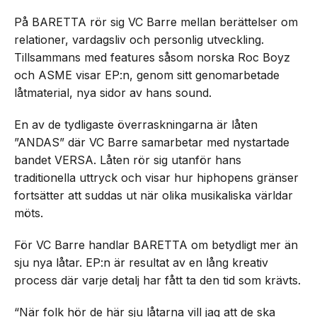
På BARETTA rör sig VC Barre mellan berättelser om
relationer, vardagsliv och personlig utveckling.
Tillsammans med features såsom norska Roc Boyz
och ASME visar EP:n, genom sitt genomarbetade
låtmaterial, nya sidor av hans sound.
En av de tydligaste överraskningarna är låten
”ANDAS” där VC Barre samarbetar med nystartade
bandet VERSA. Låten rör sig utanför hans
traditionella uttryck och visar hur hiphopens gränser
fortsätter att suddas ut när olika musikaliska världar
möts.
För VC Barre handlar BARETTA om betydligt mer än
sju nya låtar. EP:n är resultat av en lång kreativ
process där varje detalj har fått ta den tid som krävts.
“När folk hör de här sju låtarna vill jag att de ska