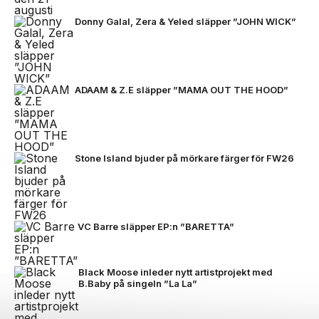
Donny Galal, Zera & Yeled släpper ”JOHN WICK”
ADAAM & Z.E släpper ”MAMA OUT THE HOOD”
Stone Island bjuder på mörkare färger för FW26
VC Barre släpper EP:n ”BARETTA”
Black Moose inleder nytt artistprojekt med
B.Baby på singeln ”La La”