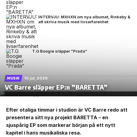
INTERVJU: MXHXN om nya albumet, Rinkeby &
att skriva musik med livserfarenhet
T.G Boogie släpper ”Prada”
10 jul, 2026
MUSIK
VC Barre släpper EP:n ”BARETTA”
Efter otaliga timmar i studion är VC Barre redo att
presentera sitt nya projekt BARETTA – en
sjuspårig EP som markerar början på ett nytt
kapitel i hans musikaliska resa.