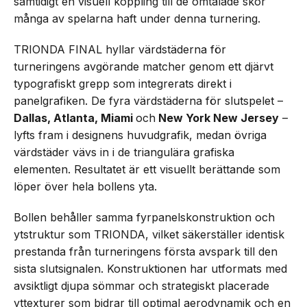
samtidigt en visuell koppling till de omtalade skor
många av spelarna haft under denna turnering.
TRIONDA FINAL hyllar värdstäderna för
turneringens avgörande matcher genom ett djärvt
typografiskt grepp som integrerats direkt i
panelgrafiken. De fyra värdstäderna för slutspelet –
Dallas, Atlanta, Miami
och
New York New Jersey
–
lyfts fram i designens huvudgrafik, medan övriga
värdstäder vävs in i de triangulära grafiska
elementen. Resultatet är ett visuellt berättande som
löper över hela bollens yta.
Bollen behåller samma fyrpanelskonstruktion och
ytstruktur som TRIONDA, vilket säkerställer identisk
prestanda från turneringens första avspark till den
sista slutsignalen. Konstruktionen har utformats med
avsiktligt djupa sömmar och strategiskt placerade
yttexturer som bidrar till optimal aerodynamik och en