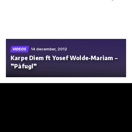
Skip
to
the
content
14 december, 2012
VIDEOS
Karpe Diem ft Yosef Wolde-Mariam –
”Påfugl”