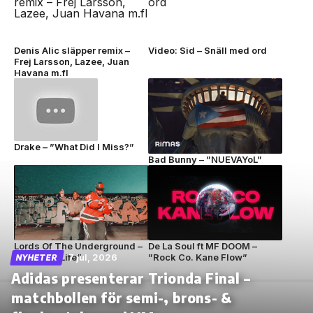
Denis Alic släpper remix –
Video: Sid – Snäll med ord
Frej Larsson, Lazee, Juan
Havana m.fl
Drake – ”What Did I Miss?”
Bad Bunny – ”NUEVAYoL”
Lords Of The Underground –
De La Soul ft MF DOOM –
”Circle Of Life”
7 jul, 2026
”Rock Co. Kane Flow”
NYHETER
Adidas presenterar Trionda Final –
matchbollen för semi-, brons- &