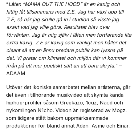
”
Låten ”MAMA OUT THE HOOD” är en kaxig och
hittig låt tillsammans med Z.E. Jag har växt upp till
Z.E, så när jag skulle gå in i studion så visste jag
exakt vad jag ville göra. Resultatet blev över
förväntan. Jag är mig själv i låten men fortfarande lite
extra kaxig. Z.E är kaxig som vanligt men håller det
cleant så att en ännu bredare publik kan lyssna på
det. Vi pratar om klimatet och miljön där vi kommer
ifrån på ett mer poetiskt sätt än att bara skryta.
” –
ADAAM
Utöver det ikoniska samarbetet mellan artisterna, går
det även i tillhörande musikvideo att skymta kända
hiphop-profiler såsom Greekazo, 1cuz, Naod och
nykomlingen N1cho. Videon är regisserad av Mogz,
som tidigare stått bakom uppmärksammade
produktioner för bland annat Aden, Asme och Einar.