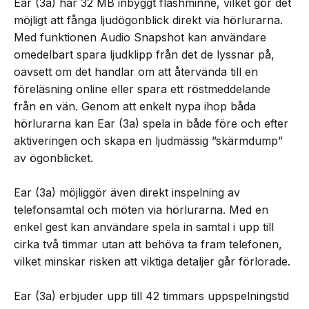
Ear (3a) har 32 MB inbyggt flashminne, vilket gör det
möjligt att fånga ljudögonblick direkt via hörlurarna.
Med funktionen Audio Snapshot kan användare
omedelbart spara ljudklipp från det de lyssnar på,
oavsett om det handlar om att återvända till en
föreläsning online eller spara ett röstmeddelande
från en vän. Genom att enkelt nypa ihop båda
hörlurarna kan Ear (3a) spela in både före och efter
aktiveringen och skapa en ljudmässig ”skärmdump”
av ögonblicket.
Ear (3a) möjliggör även direkt inspelning av
telefonsamtal och möten via hörlurarna. Med en
enkel gest kan användare spela in samtal i upp till
cirka två timmar utan att behöva ta fram telefonen,
vilket minskar risken att viktiga detaljer går förlorade.
Ear (3a) erbjuder upp till 42 timmars uppspelningstid