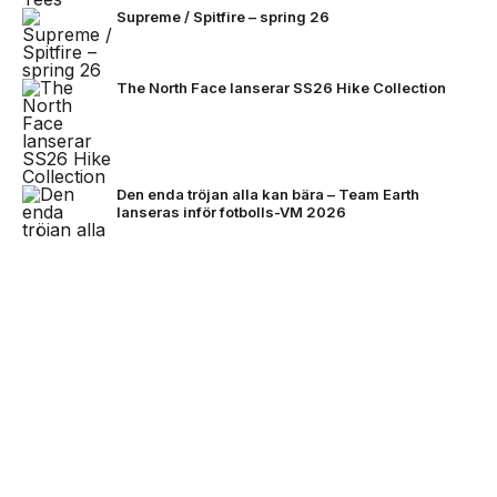
Supreme / Spitfire – spring 26
The North Face lanserar SS26 Hike Collection
Den enda tröjan alla kan bära – Team Earth
lanseras inför fotbolls-VM 2026
NEXT UP
Stone Island bjuder på mörkare
färger för FW26