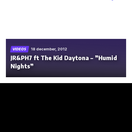
Skip
to
the
content
18 december, 2012
VIDEOS
JR&PH7 ft The Kid Daytona – ”Humid
Nights”