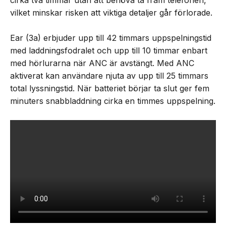
cirka två timmar utan att behöva ta fram telefonen,
vilket minskar risken att viktiga detaljer går förlorade.
Ear (3a) erbjuder upp till 42 timmars uppspelningstid
med laddningsfodralet och upp till 10 timmar enbart
med hörlurarna när ANC är avstängt. Med ANC
aktiverat kan användare njuta av upp till 25 timmars
total lyssningstid. När batteriet börjar ta slut ger fem
minuters snabbladdning cirka en timmes uppspelning.