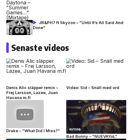
JR&PH7 ft Skyzoo – ”Until It’s All Said And
Done”
Senaste videos
Denis Alic släpper remix –
Video: Sid – Snäll med ord
Frej Larsson, Lazee, Juan
Havana m.fl
Drake – ”What Did I Miss?”
Bad Bunny – ”NUEVAYoL”