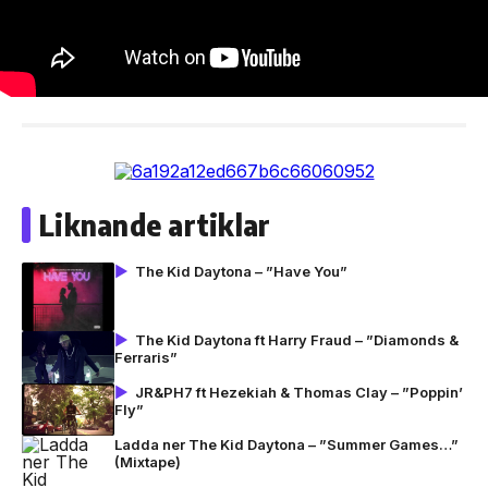
Liknande artiklar
The Kid Daytona – ”Have You”
The Kid Daytona ft Harry Fraud – ”Diamonds &
Ferraris”
JR&PH7 ft Hezekiah & Thomas Clay – ”Poppin’
Fly”
Ladda ner The Kid Daytona – ”Summer Games…”
(Mixtape)