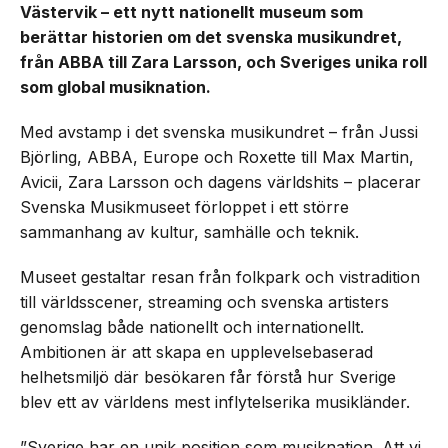
Västervik – ett nytt nationellt museum som
berättar historien om det svenska musikundret,
från ABBA till Zara Larsson, och Sveriges unika roll
som global musiknation.
Med avstamp i det svenska musikundret – från Jussi
Björling, ABBA, Europe och Roxette till Max Martin,
Avicii, Zara Larsson och dagens världshits – placerar
Svenska Musikmuseet förloppet i ett större
sammanhang av kultur, samhälle och teknik.
Museet gestaltar resan från folkpark och vistradition
till världsscener, streaming och svenska artisters
genomslag både nationellt och internationellt.
Ambitionen är att skapa en upplevelsebaserad
helhetsmiljö där besökaren får förstå hur Sverige
blev ett av världens mest inflytelserika musikländer.
”Sverige har en unik position som musiknation. Att vi