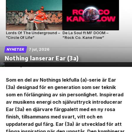
Lords Of The Underground –
De La Soul ft MF DOOM –
”Circle Of Life”
”Rock Co. Kane Flow”
7 jul, 2026
NYHETER
Nothing lanserar Ear (3a)
Som en del av Nothings lekfulla (a)-serie är Ear
(3a) designad för en generation som ser teknik
som en förlängning av sin personlighet. Inspirerad
av musikens energi och självuttryck introducerar
Ear (3a) en djärvare färgpalett med en ny rosa
finish, tillsammans med svart, vitt och en
uppdaterad gul färg. Ear (3a) är utvecklad för att
fånga inspiration när den uppstår. Den kombinerar