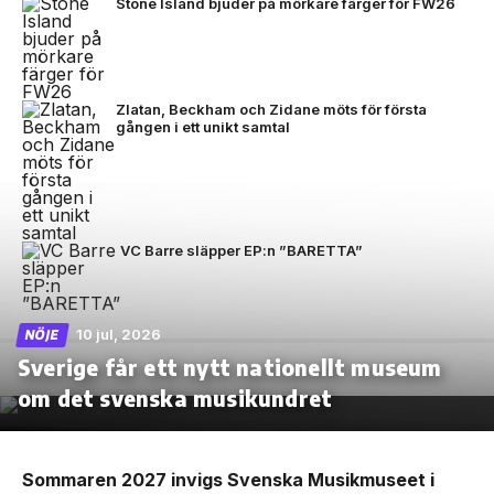
Stone Island bjuder på mörkare färger för FW26
Zlatan, Beckham och Zidane möts för första
gången i ett unikt samtal
VC Barre släpper EP:n ”BARETTA”
10 jul, 2026
NÖJE
Sverige får ett nytt nationellt museum
om det svenska musikundret
Sommaren 2027 invigs Svenska Musikmuseet i