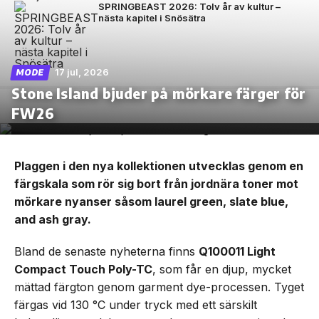
SPRINGBEAST 2026: Tolv år av kultur –
nästa kapitel i Snösätra
17 jul, 2026
MODE
Stone Island bjuder på mörkare färger för
FW26
Plaggen i den nya kollektionen utvecklas genom en
färgskala som rör sig bort från jordnära toner mot
mörkare nyanser såsom laurel green, slate blue,
and ash gray.
Bland de senaste nyheterna finns
Q100011 Light
Compact Touch Poly-TC
, som får en djup, mycket
mättad färgton genom garment dye-processen. Tyget
färgas vid 130 °C under tryck med ett särskilt