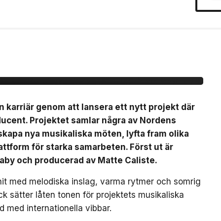
ytt artistprojekt med
 La”
n karriär genom att lansera ett nytt projekt där
ducent. Projektet samlar några av Nordens
t skapa nya musikaliska möten, lyfta fram olika
ttform för starka samarbeten. Först ut är
Baby och producerad av Matte Caliste.
bhit med melodiska inslag, varma rytmer och somrig
k sätter låten tonen för projektets musikaliska
d med internationella vibbar.