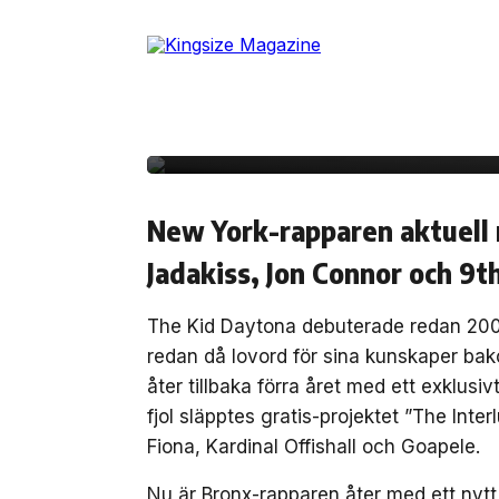
Skip
to
21 augusti, 2012
MUSIK
the
Ladda ner The Kid Da
content
Games…” (Mixtape)
New York-rapparen aktuell
Jadakiss, Jon Connor och 9
The Kid Daytona debuterade redan 2006
redan då lovord för sina kunskaper bak
åter tillbaka förra året med ett exklusi
fjol släpptes gratis-projektet ”The Int
Fiona, Kardinal Offishall och Goapele.
Nu är Bronx-rapparen åter med ett nyt