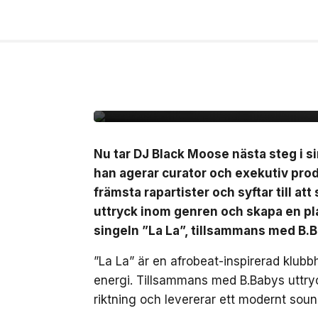
10 jul, 2026
MUSIK
Black Moose inleder n
B.Baby på singeln ”La
Nu tar DJ Black Moose nästa steg i si
han agerar curator och exekutiv pro
främsta rapartister och syftar till at
uttryck inom genren och skapa en pla
singeln ”La La”, tillsammans med B.
”La La” är en afrobeat-inspirerad klub
energi. Tillsammans med B.Babys uttryc
riktning och levererar ett modernt soun