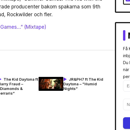
ilerade producenter bakom spakarna som 9th
d, Rockwilder och fler.
 Games…” (Mixtape)
Få 
inb
Du 
när
per
The Kid Daytona ft
JR&PH7 ft The Kid
arry Fraud –
Daytona – ”Humid
”Diamonds &
Nights”
erraris”