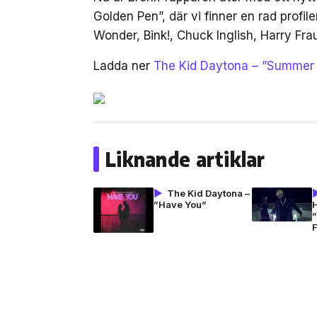
Golden Pen”, där vi finner en rad prof
Wonder, Bink!, Chuck Inglish, Harry Frau
Ladda ner
The Kid Daytona – ”Summer
Liknande artiklar
The Kid Daytona –
”Have You”
H
F