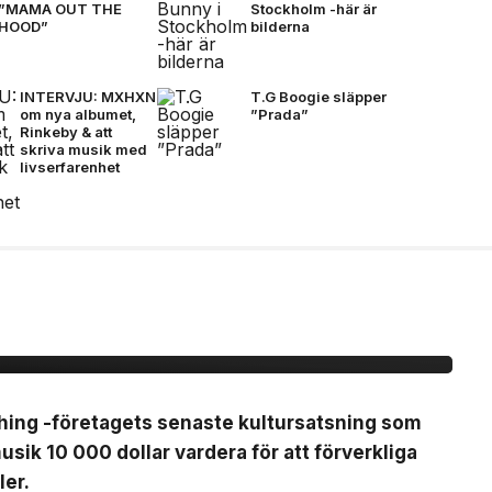
”MAMA OUT THE
Stockholm -här är
HOOD”
bilderna
INTERVJU: MXHXN
T.G Boogie släpper
om nya albumet,
”Prada”
Rinkeby & att
skriva musik med
livserfarenhet
b Nothing -ansök om
vent för
thing -företagets senaste kultursatsning som
sik 10 000 dollar vardera för att förverkliga
ler.