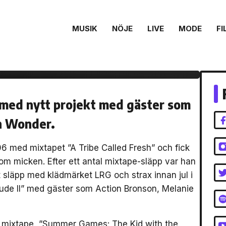
MUSIK
NÖJE
LIVE
MODE
FI
ytona – ”Summer
 med nytt projekt med gäster som
th Wonder.
 med mixtapet ”A Tribe Called Fresh” och fick
om micken. Efter ett antal mixtape-släpp var han
vt släpp med klädmärket LRG och strax innan jul i
erlude II” med gäster som Action Bronson, Melanie
t mixtape, ”Summer Games: The Kid with the