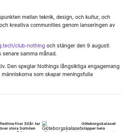
gspunkten mellan teknik, design, och kultur, och
 och kreativa communities genom lanseringen av
ng.tech/club-nothing
och stänger den 9 augusti
as senare samma månad.
iativ. Den speglar Nothings långsiktiga engagemang
och människorna som skapar meningsfulla
Redline firar 30år: tar
Göteborgskalaset
över stora Solliden
släpper hela