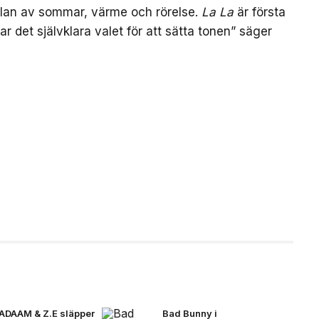
nslan av sommar, värme och rörelse.
La La
är första
var det självklara valet för att sätta tonen” säger
ADAAM & Z.E släpper
Bad Bunny i