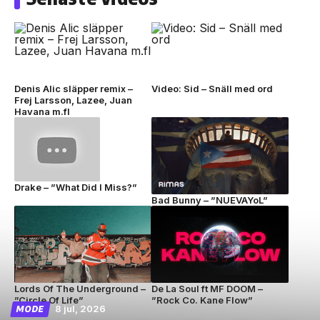
Denis Alic släpper remix –
Video: Sid – Snäll med ord
Frej Larsson, Lazee, Juan
Havana m.fl
Drake – ”What Did I Miss?”
Bad Bunny – ”NUEVAYoL”
Lords Of The Underground –
De La Soul ft MF DOOM –
”Circle Of Life”
”Rock Co. Kane Flow”
8 jul, 2026
MODE