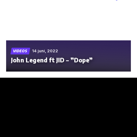
Skip
to
the
content
14 juni, 2022
VIDEOS
John Legend ft JID – ”Dope”