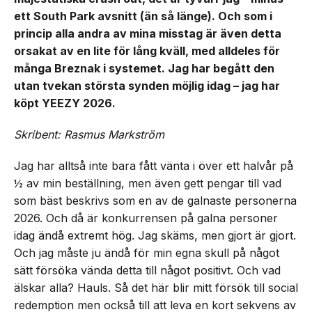
ett South Park avsnitt (än så länge). Och som i
princip alla andra av mina misstag är även detta
orsakat av en lite för lång kväll, med alldeles för
många Breznak i systemet. Jag har begått den
utan tvekan största synden möjlig idag – jag har
köpt YEEZY 2026.
Skribent: Rasmus Markström
Jag har alltså inte bara fått vänta i över ett halvår på
½ av min beställning, men även gett pengar till vad
som bäst beskrivs som en av de galnaste personerna
2026. Och då är konkurrensen på galna personer
idag ändå extremt hög. Jag skäms, men gjort är gjort.
Och jag måste ju ändå för min egna skull på något
sätt försöka vända detta till något positivt. Och vad
älskar alla? Hauls. Så det här blir mitt försök till social
redemption men också till att leva en kort sekvens av