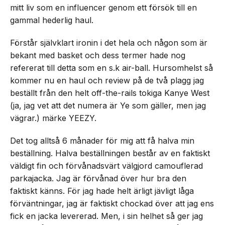
mitt liv som en influencer genom ett försök till en
gammal hederlig haul.
Förstår självklart ironin i det hela och någon som är
bekant med basket och dess termer hade nog
refererat till detta som en s.k air-ball. Hursomhelst så
kommer nu en haul och review på de två plagg jag
beställt från den helt off-the-rails tokiga Kanye West
(ja, jag vet att det numera är Ye som gäller, men jag
vägrar.) märke YEEZY.
Det tog alltså 6 månader för mig att få halva min
beställning. Halva beställningen består av en faktiskt
väldigt fin och förvånadsvärt välgjord camouflerad
parkajacka. Jag är förvånad över hur bra den
faktiskt känns. För jag hade helt ärligt jävligt låga
förväntningar, jag är faktiskt chockad över att jag ens
fick en jacka levererad. Men, i sin helhet så ger jag