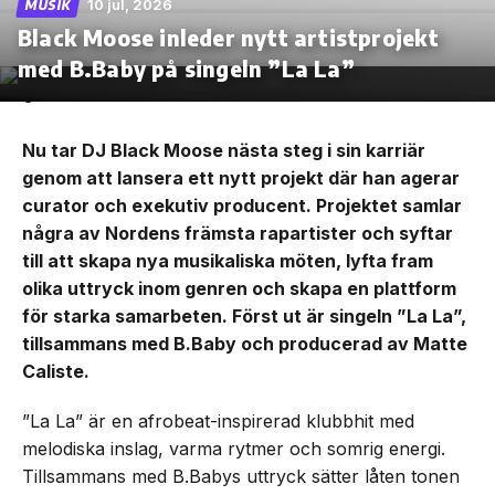
10 jul, 2026
MUSIK
Black Moose inleder nytt artistprojekt
med B.Baby på singeln ”La La”
Nu tar DJ Black Moose nästa steg i sin karriär
genom att lansera ett nytt projekt där han agerar
curator och exekutiv producent. Projektet samlar
några av Nordens främsta rapartister och syftar
till att skapa nya musikaliska möten, lyfta fram
olika uttryck inom genren och skapa en plattform
för starka samarbeten. Först ut är singeln ”La La”,
tillsammans med B.Baby och producerad av Matte
Caliste.
”La La” är en afrobeat-inspirerad klubbhit med
melodiska inslag, varma rytmer och somrig energi.
Tillsammans med B.Babys uttryck sätter låten tonen