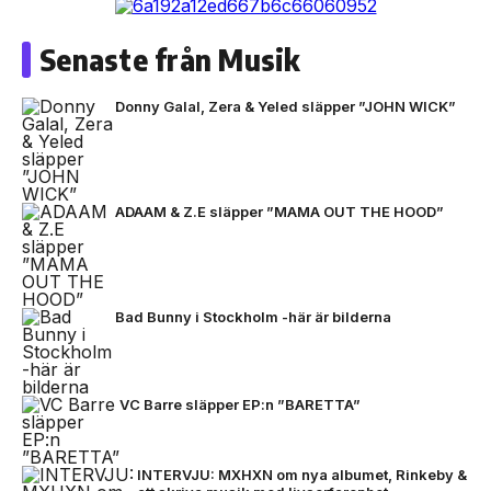
Senaste från Musik
Donny Galal, Zera & Yeled släpper ”JOHN WICK”
ADAAM & Z.E släpper ”MAMA OUT THE HOOD”
Bad Bunny i Stockholm -här är bilderna
VC Barre släpper EP:n ”BARETTA”
INTERVJU: MXHXN om nya albumet, Rinkeby &