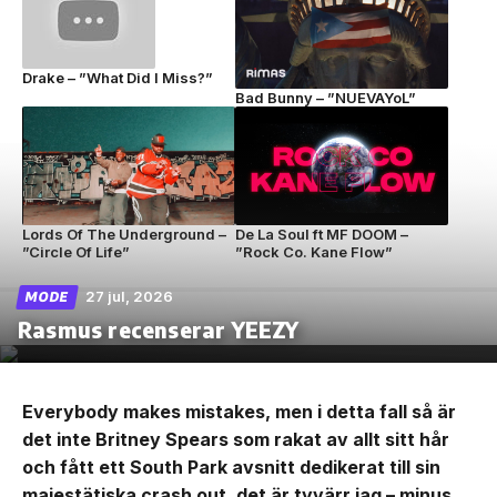
Drake – ”What Did I Miss?”
Bad Bunny – ”NUEVAYoL”
Lords Of The Underground –
De La Soul ft MF DOOM –
”Circle Of Life”
”Rock Co. Kane Flow”
27 jul, 2026
MODE
Rasmus recenserar YEEZY
Everybody makes mistakes, men i detta fall så är
det inte Britney Spears som rakat av allt sitt hår
och fått ett South Park avsnitt dedikerat till sin
majestätiska crash out, det är tyvärr jag – minus