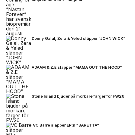
Donny Galal, Zera & Yeled släpper ”JOHN WICK”
ADAAM & Z.E släpper ”MAMA OUT THE HOOD”
Stone Island bjuder på mörkare färger för FW26
VC Barre släpper EP:n ”BARETTA”