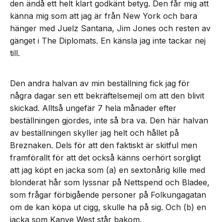
den ändå ett helt klart godkänt betyg. Den får mig att
känna mig som att jag är från New York och bara
hänger med Juelz Santana, Jim Jones och resten av
gänget i The Diplomats. En känsla jag inte tackar nej
till.
Den andra halvan av min beställning fick jag för
några dagar sen ett bekräftelsemejl om att den blivit
skickad. Alltså ungefär 7 hela månader efter
beställningen gjordes, inte så bra va. Den här halvan
av beställningen skyller jag helt och hållet på
Breznaken. Dels för att den faktiskt är skitful men
framförallt för att det också känns oerhört sorgligt
att jag köpt en jacka som (a) en sextonårig kille med
blonderat hår som lyssnar på Nettspend och Bladee,
som frågar förbigående personer på Folkungagatan
om de kan köpa ut cigg, skulle ha på sig. Och (b) en
jacka som Kanye West står bakom.