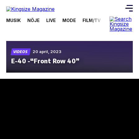
MUSIK
NÖJE
LIVE
MODE
FILM/TV
VIDEOS
ÖV
Skip
to
the
content
20 april, 2023
VIDEOS
E-40 -“Front Row 40”