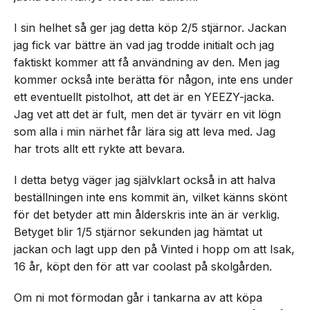
I sin helhet så ger jag detta köp 2/5 stjärnor. Jackan
jag fick var bättre än vad jag trodde initialt och jag
faktiskt kommer att få användning av den. Men jag
kommer också inte berätta för någon, inte ens under
ett eventuellt pistolhot, att det är en YEEZY-jacka.
Jag vet att det är fult, men det är tyvärr en vit lögn
som alla i min närhet får lära sig att leva med. Jag
har trots allt ett rykte att bevara.
I detta betyg väger jag självklart också in att halva
beställningen inte ens kommit än, vilket känns skönt
för det betyder att min ålderskris inte än är verklig.
Betyget blir 1/5 stjärnor sekunden jag hämtat ut
jackan och lagt upp den på Vinted i hopp om att Isak,
16 år, köpt den för att var coolast på skolgården.
Om ni mot förmodan går i tankarna av att köpa