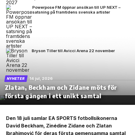
Powerpose FM öppnar ansökan till UP NEXT –
satsning på framtidens svenska artister
Bryson Tiller till Avicci Arena 22 november
14 jul, 2026
NYHETER
Zlatan, Beckham och Zidane möts för
första gången i ett unikt samtal
Den 18 juli samlar EA SPORTS fotbollsikonerna
David Beckham, Zinédine Zidane och Zlatan
Ibrahimović för deras första gemensamma samtal