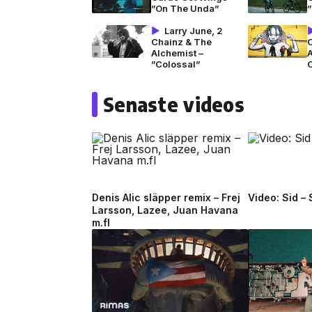
”On The Unda”
Larry June, 2
Chainz & The
Alchemist –
”Colossal”
Senaste videos
Denis Alic släpper remix – Frej
Video: Sid –
Larsson, Lazee, Juan Havana
m.fl