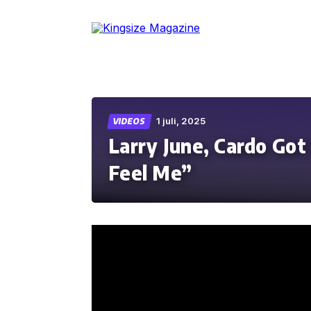
Skip
to
the
content
1 juli, 2025
VIDEOS
Larry June, Cardo Got
Feel Me”