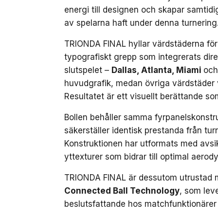
energi till designen och skapar samtidi
av spelarna haft under denna turnering
TRIONDA FINAL hyllar värdstäderna för
typografiskt grepp som integrerats dire
slutspelet –
Dallas, Atlanta, Miami
och
huvudgrafik, medan övriga värdstäder v
Resultatet är ett visuellt berättande so
Bollen behåller samma fyrpanelskonstr
säkerställer identisk prestanda från tur
Konstruktionen har utformats med avsi
yttexturer som bidrar till optimal aerod
TRIONDA FINAL är dessutom utrustad 
Connected Ball Technology
, som leve
beslutsfattande hos matchfunktionärer 