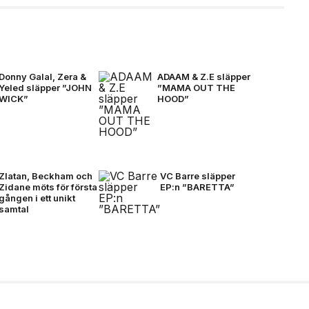
Donny Galal, Zera &
ADAAM & Z.E släpper
Yeled släpper ”JOHN
”MAMA OUT THE
WICK”
HOOD”
Zlatan, Beckham och
VC Barre släpper
Zidane möts för första
EP:n ”BARETTA”
gången i ett unikt
samtal
idane möts för första