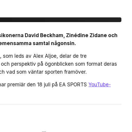
mtal
lsikonerna David Beckham, Zinédine Zidane och
a gemensamma samtal någonsin.
 som leds av Alex Aljoe, delar de tre
r och perspektiv på ögonblicken som format deras
 och vad som väntar sporten framöver.
har premiär den 18 juli på EA SPORTS
YouTube-