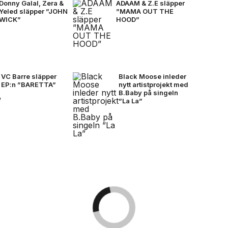
Donny Galal, Zera &
ADAAM & Z.E släpper
Yeled släpper ”JOHN
”MAMA OUT THE
WICK”
HOOD”
VC Barre släpper
Black Moose inleder
EP:n ”BARETTA”
nytt artistprojekt med
B.Baby på singeln
”La La”