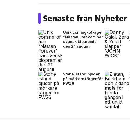
Senaste från Nyheter
Unik coming-of-age
”Nästan Forever” har
svensk biopremiär
den 21 augusti
Stone Island bjuder
på mörkare färger för
FW26
14 jul, 2026
NYHETER
Zlatan, Beckham och Z