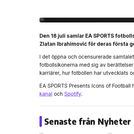
gången i ett unikt sa
Den 18 juli samlar EA SPORTS fotbol
Zlatan Ibrahimović för deras först
I det öppna och ocensurerade samtalet,
fotbollsikonerna med sig av berättelse
karriärer, hur fotbollen har utvecklats
EA SPORTS Presents Icons of Football 
kanal
och
Spotify
.
Senaste från Nyheter