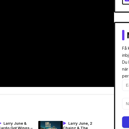
Få 
inb
Du 
när
per
Larry June &
Larry June, 2
Cardo Got Wings –
Chainz & The