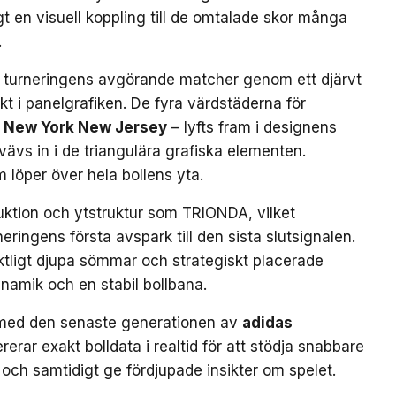
gt en visuell koppling till de omtalade skor många
.
 turneringens avgörande matcher genom ett djärvt
kt i panelgrafiken. De fyra värdstäderna för
New York New Jersey
– lyfts fram i designens
ävs in i de triangulära grafiska elementen.
m löper över hela bollens yta.
uktion och ytstruktur som TRIONDA, vilket
neringens första avspark till den sista slutsignalen.
ktligt djupa sömmar och strategiskt placerade
ynamik och en stabil bollbana.
med den senaste generationen av
adidas
rerar exakt bolldata i realtid för att stödja snabbare
och samtidigt ge fördjupade insikter om spelet.