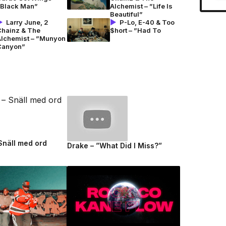
”Black Man”
Alchemist – ”Life Is
Beautiful”
Larry June, 2
P-Lo, E-40 & Too
Chainz & The
$hort – ”Had To
Alchemist – ”Munyon
Canyon”
 Snäll med ord
Drake – ”What Did I Miss?”