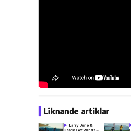
Liknande artiklar
Larry June &
Cardo Got Wings –