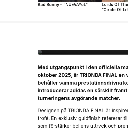
Bad Bunny – ”NUEVAYoL”
Lords Of Th
”Circle Of Li
7 jul, 2026
NYHETER
Adidas presenterar Tr
matchbollen för semi-
finalmatcherna i VM
Med utgångspunkt i den officiella 
oktober 2025, är TRIONDA FINAL en 
behåller samma prestationsdrivna ko
introducerar adidas en särskilt fra
turneringens avgörande matcher.
Designen på TRIONDA FINAL är inspirer
trofé. En exklusiv guldfinish refererar 
som förstärker bollens uttryck och prem