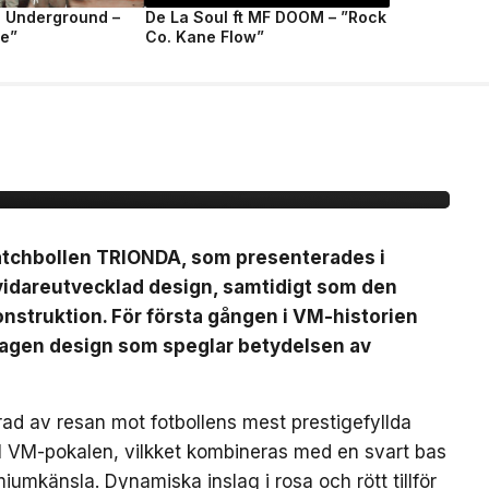
e Underground –
De La Soul ft MF DOOM – ”Rock
fe”
Co. Kane Flow”
ionda Final –
, brons- &
matchbollen TRIONDA, som presenterades i
vidareutvecklad design, samtidigt som den
nstruktion. För första gången i VM-historien
mtagen design som speglar betydelsen av
ad av resan mot fotbollens mest prestigefyllda
till VM-pokalen, vilkket kombineras med en svart bas
iumkänsla. Dynamiska inslag i rosa och rött tillför