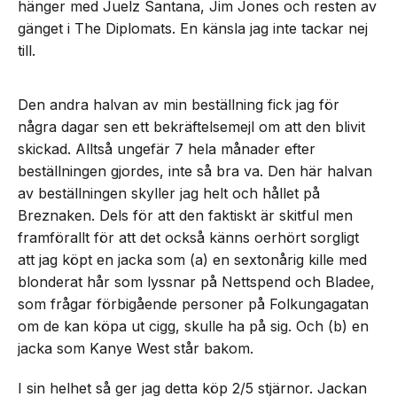
hänger med Juelz Santana, Jim Jones och resten av
gänget i The Diplomats. En känsla jag inte tackar nej
till.
Den andra halvan av min beställning fick jag för
några dagar sen ett bekräftelsemejl om att den blivit
skickad. Alltså ungefär 7 hela månader efter
beställningen gjordes, inte så bra va. Den här halvan
av beställningen skyller jag helt och hållet på
Breznaken. Dels för att den faktiskt är skitful men
framförallt för att det också känns oerhört sorgligt
att jag köpt en jacka som (a) en sextonårig kille med
blonderat hår som lyssnar på Nettspend och Bladee,
som frågar förbigående personer på Folkungagatan
om de kan köpa ut cigg, skulle ha på sig. Och (b) en
jacka som Kanye West står bakom.
I sin helhet så ger jag detta köp 2/5 stjärnor. Jackan