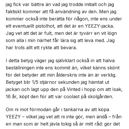
jag fick var bättre än vad jag trodde initialt och jag
faktiskt kommer att få användning av den. Men jag
kommer också inte berätta för någon, inte ens under
ett eventuellt pistolhot, att det är en YEEZY-jacka.
Jag vet att det är fult, men det är tyvärr en vit lögn
som alla i min närhet får lära sig att leva med. Jag
har trots allt ett rykte att bevara.
I detta betyg väger jag självklart också in att halva
beställningen inte ens kommit än, vilket känns skönt
för det betyder att min ålderskris inte än är verklig.
Betyget blir 1/5 stjärnor sekunden jag hämtat ut
jackan och lagt upp den på Vinted i hopp om att Isak,
16 år, köpt den för att var coolast på skolgården.
Om ni mot förmodan går i tankarna av att köpa
YEEZY – vilket jag vet att ni inte gör, men ändå – från
en man som är helt jävla tokig så är mitt råd: gör det