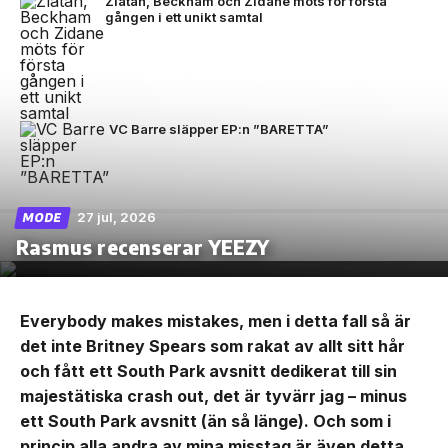
Zlatan, Beckham och Zidane möts för första
gången i ett unikt samtal
VC Barre släpper EP:n ”BARETTA”
27 jul, 2026
MODE
Rasmus recenserar YEEZY
Everybody makes mistakes, men i detta fall så är
det inte Britney Spears som rakat av allt sitt hår
och fått ett South Park avsnitt dedikerat till sin
majestätiska crash out, det är tyvärr jag – minus
ett South Park avsnitt (än så länge). Och som i
princip alla andra av mina misstag är även detta