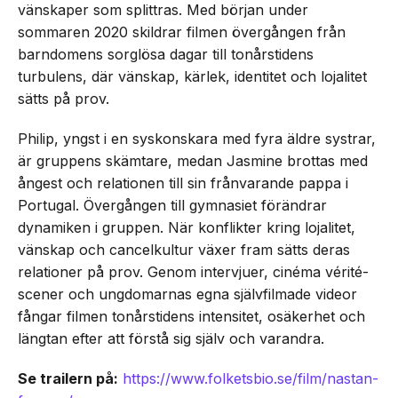
vänskaper som splittras. Med början under
sommaren 2020 skildrar filmen övergången från
barndomens sorglösa dagar till tonårstidens
turbulens, där vänskap, kärlek, identitet och lojalitet
sätts på prov.
Philip, yngst i en syskonskara med fyra äldre systrar,
är gruppens skämtare, medan Jasmine brottas med
ångest och relationen till sin frånvarande pappa i
Portugal. Övergången till gymnasiet förändrar
dynamiken i gruppen. När konflikter kring lojalitet,
vänskap och cancelkultur växer fram sätts deras
relationer på prov. Genom intervjuer, cinéma vérité-
scener och ungdomarnas egna självfilmade videor
fångar filmen tonårstidens intensitet, osäkerhet och
längtan efter att förstå sig själv och varandra.
Se trailern på:
https://www.folketsbio.se/film/nastan-