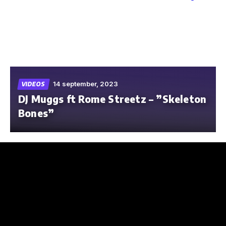
Skip
to
the
content
14 september, 2023
VIDEOS
DJ Muggs ft Rome Streetz – ”Skeleton
Bones”