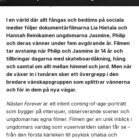
I en värld där allt fångas och bedöms på sociala
medier följer dokumentärfilmarna Lia Hietala och
Hannah Reinikainen ungdomarna Jasmine, Philip
och deras vänner under fem avgörande år. Filmen
tar avstamp när Philip och Jasmine är 14 år och
tillbringar dagarna med skateboardåkning, häng
och samtal om allt mellan himmel och jord. Men när
de växer in i tonåren sker ett övergrepp i den
bredare vänskapsgruppen som splittrar vännerna
och för in dem på nya vägar.
Nästan Forever
är ett intimt coming-of-age-porträtt
som bygger på intervjuer, observerande scener och
ungdomarnas egna filmer. Filmen ger en unik inblick i
ungdomars vardag som vuxenvärlden sällan får se –
från den första kärleken till psykisk ohälsa och