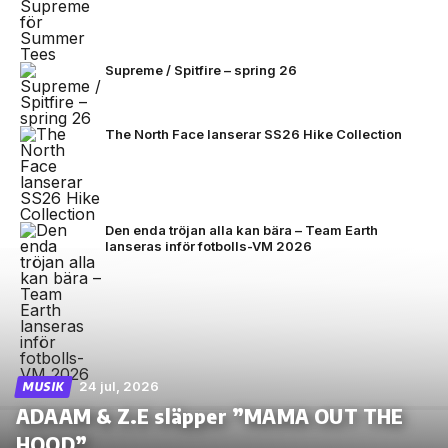
Supreme / Spitfire – spring 26
The North Face lanserar SS26 Hike Collection
Den enda tröjan alla kan bära – Team Earth
lanseras inför fotbolls-VM 2026
24 jul, 2026
MUSIK
ADAAM & Z.E släpper ”MAMA OUT THE
HOOD”