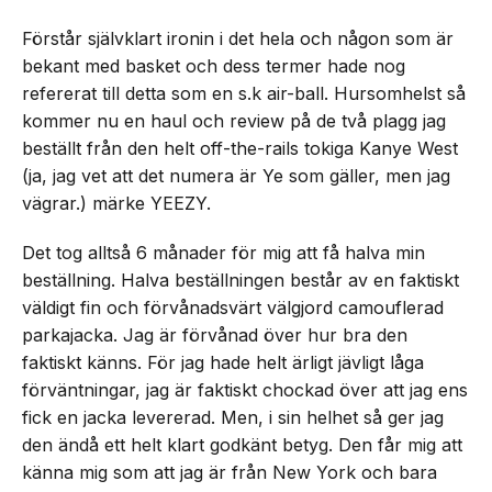
Förstår självklart ironin i det hela och någon som är
bekant med basket och dess termer hade nog
refererat till detta som en s.k air-ball. Hursomhelst så
kommer nu en haul och review på de två plagg jag
beställt från den helt off-the-rails tokiga Kanye West
(ja, jag vet att det numera är Ye som gäller, men jag
vägrar.) märke YEEZY.
Det tog alltså 6 månader för mig att få halva min
beställning. Halva beställningen består av en faktiskt
väldigt fin och förvånadsvärt välgjord camouflerad
parkajacka. Jag är förvånad över hur bra den
faktiskt känns. För jag hade helt ärligt jävligt låga
förväntningar, jag är faktiskt chockad över att jag ens
fick en jacka levererad. Men, i sin helhet så ger jag
den ändå ett helt klart godkänt betyg. Den får mig att
känna mig som att jag är från New York och bara