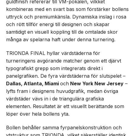
guldfinish refererar till VM-pokalen, vilkket
kombineras med en svart bas som förstärker bollens
uttryck och premiumkänsla. Dynamiska inslag i rosa
och rött tillför energi till designen och skapar
samtidigt en visuell koppling till de omtalade skor
många av spelarna haft under denna turnering.
TRIONDA FINAL hyllar värdstäderna för
turneringens avgörande matcher genom ett djärvt
typografiskt grepp som integrerats direkt i
panelgrafiken. De fyra värdstäderna för slutspelet –
Dallas, Atlanta, Miami
och
New York New Jersey
–
lyfts fram i designens huvudgrafik, medan övriga
värdstäder vävs in i de triangulära grafiska
elementen. Resultatet är ett visuellt berättande som
löper över hela bollens yta.
Bollen behåller samma fyrpanelskonstruktion och
ytstruktur som TRIONDA, vilket säkerställer identisk