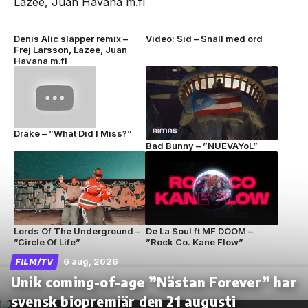
Denis Alic släpper remix –
Video: Sid – Snäll med ord
Frej Larsson, Lazee, Juan
Havana m.fl
Drake – ”What Did I Miss?”
Bad Bunny – ”NUEVAYoL”
Lords Of The Underground –
De La Soul ft MF DOOM –
”Circle Of Life”
”Rock Co. Kane Flow”
6 aug, 2026
FILM/TV
Unik coming-of-age ”Nästan Forever” har
svensk biopremiär den 21 augusti