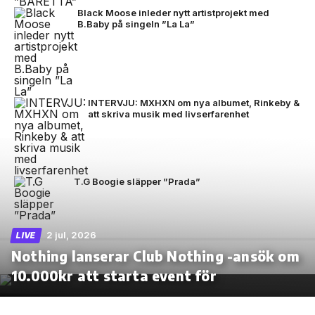
Black Moose inleder nytt artistprojekt med
B.Baby på singeln ”La La”
INTERVJU: MXHXN om nya albumet, Rinkeby &
att skriva musik med livserfarenhet
T.G Boogie släpper ”Prada”
2 jul, 2026
LIVE
Nothing lanserar Club Nothing -ansök om
10.000kr att starta event för