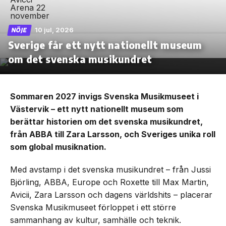
10 jul, 2026
NÖJE
Sverige får ett nytt nationellt museum
om det svenska musikundret
Sommaren 2027 invigs Svenska Musikmuseet i
Västervik – ett nytt nationellt museum som
berättar historien om det svenska musikundret,
från ABBA till Zara Larsson, och Sveriges unika roll
som global musiknation.
Med avstamp i det svenska musikundret – från Jussi
Björling, ABBA, Europe och Roxette till Max Martin,
Avicii, Zara Larsson och dagens världshits – placerar
Svenska Musikmuseet förloppet i ett större
sammanhang av kultur, samhälle och teknik.