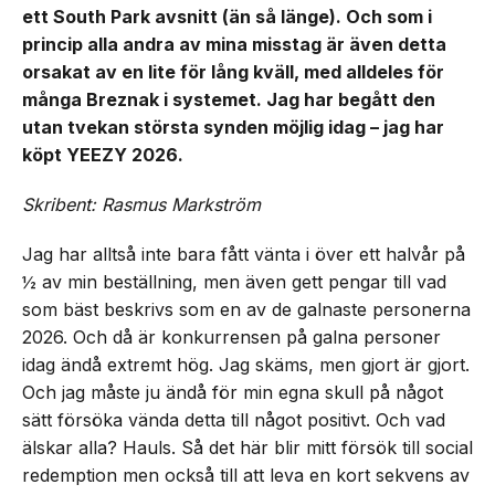
ett South Park avsnitt (än så länge). Och som i
princip alla andra av mina misstag är även detta
orsakat av en lite för lång kväll, med alldeles för
många Breznak i systemet. Jag har begått den
utan tvekan största synden möjlig idag – jag har
köpt YEEZY 2026.
Skribent: Rasmus Markström
Jag har alltså inte bara fått vänta i över ett halvår på
½ av min beställning, men även gett pengar till vad
som bäst beskrivs som en av de galnaste personerna
2026. Och då är konkurrensen på galna personer
idag ändå extremt hög. Jag skäms, men gjort är gjort.
Och jag måste ju ändå för min egna skull på något
sätt försöka vända detta till något positivt. Och vad
älskar alla? Hauls. Så det här blir mitt försök till social
redemption men också till att leva en kort sekvens av