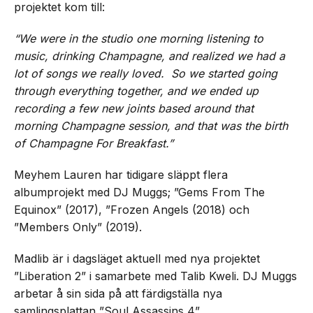
projektet kom till:
“We were in the studio one morning listening to
music, drinking Champagne, and realized we had a
lot of songs we really loved. So we started going
through everything together, and we ended up
recording a few new joints based around that
morning Champagne session, and that was the birth
of Champagne For Breakfast.”
Meyhem Lauren har tidigare släppt flera
albumprojekt med DJ Muggs; ”Gems From The
Equinox” (2017), ”Frozen Angels (2018) och
”Members Only” (2019).
Madlib är i dagsläget aktuell med nya projektet
”Liberation 2” i samarbete med Talib Kweli. DJ Muggs
arbetar å sin sida på att färdigställa nya
samlingsplattan ”Soul Assassins 4”.