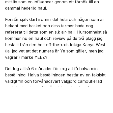
mitt liv som en influencer genom ett försök till en
gammal hederlig haul.
Förstår självklart ironin i det hela och någon som är
bekant med basket och dess termer hade nog
refererat till detta som en s.k air-ball. Hursomhelst så
kommer nu en haul och review på de två plagg jag
beställt från den helt off-the-rails tokiga Kanye West
(ja, jag vet att det numera är Ye som gäller, men jag
vägrar.) märke YEEZY.
Det tog alltså 6 månader för mig att få halva min
beställning. Halva beställningen består av en faktiskt
väldigt fin och förvånadsvärt välgjord camouflerad
parkajacka. Jag är förvånad över hur bra den
NEXT UP
faktiskt känns. För jag hade helt ärligt jävligt låga
Rasmus recenserar YEEZY
förväntningar, jag är faktiskt chockad över att jag ens
fick en jacka levererad. Men, i sin helhet så ger jag
den ändå ett helt klart godkänt betyg. Den får mig att