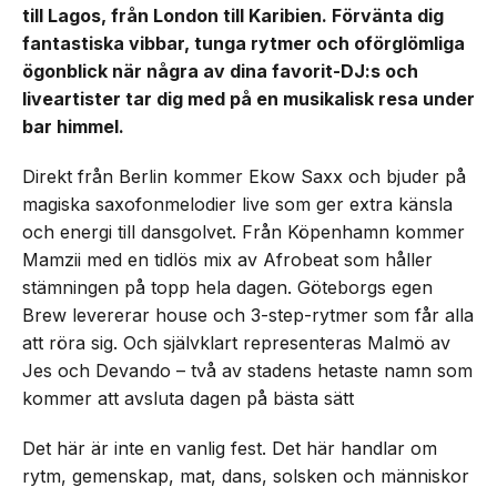
till Lagos, från London till Karibien. Förvänta dig
fantastiska vibbar, tunga rytmer och oförglömliga
ögonblick när några av dina favorit-DJ:s och
liveartister tar dig med på en musikalisk resa under
bar himmel.
Direkt från Berlin kommer Ekow Saxx och bjuder på
magiska saxofonmelodier live som ger extra känsla
och energi till dansgolvet. Från Köpenhamn kommer
Mamzii med en tidlös mix av Afrobeat som håller
stämningen på topp hela dagen. Göteborgs egen
Brew levererar house och 3-step-rytmer som får alla
att röra sig. Och självklart representeras Malmö av
Jes och Devando – två av stadens hetaste namn som
kommer att avsluta dagen på bästa sätt
Det här är inte en vanlig fest. Det här handlar om
rytm, gemenskap, mat, dans, solsken och människor