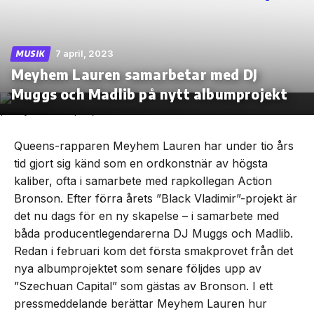
7 april, 2023
MUSIK
Meyhem Lauren samarbetar med DJ
Skip
to
Muggs och Madlib på nytt albumprojekt
the
content
Queens-rapparen Meyhem Lauren har under tio års
tid gjort sig känd som en ordkonstnär av högsta
kaliber, ofta i samarbete med rapkollegan Action
Bronson. Efter förra årets ”Black Vladimir”-projekt är
det nu dags för en ny skapelse – i samarbete med
båda producentlegendarerna DJ Muggs och Madlib.
Redan i februari kom det första smakprovet från det
nya albumprojektet som senare följdes upp av
”Szechuan Capital” som gästas av Bronson. I ett
pressmeddelande berättar Meyhem Lauren hur