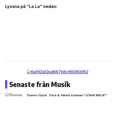
Lyssna på ”La La” nedan:
Senaste från Musik
Donny Galal, Zera & Yeled släpper ”JOHN WICK”
NEXT UP
Black Moose inleder nytt
artistprojekt med B.Baby på