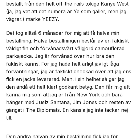
beställt från den helt off-the-rails tokiga Kanye West
(ja, jag vet att det numera är Ye som gäller, men jag
vägrar.) märke YEEZY.
Det tog alltså 6 månader för mig att få halva min
beställning. Halva beställningen består av en faktiskt
väldigt fin och förvånadsvärt välgjord camouflerad
parkajacka. Jag är förvånad över hur bra den
faktiskt känns. För jag hade helt ärligt jävligt låga
förväntningar, jag är faktiskt chockad över att jag ens
fick en jacka levererad. Men, i sin helhet så ger jag
den ändå ett helt klart godkänt betyg. Den får mig att
känna mig som att jag är från New York och bara
hänger med Juelz Santana, Jim Jones och resten av
gänget i The Diplomats. En känsla jag inte tackar nej
till.
Den andra halvan av min beställning fick jag för