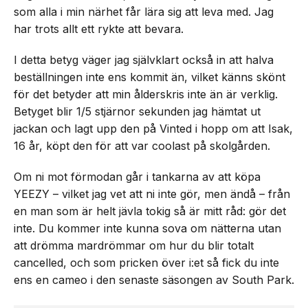
som alla i min närhet får lära sig att leva med. Jag
har trots allt ett rykte att bevara.
I detta betyg väger jag självklart också in att halva
beställningen inte ens kommit än, vilket känns skönt
för det betyder att min ålderskris inte än är verklig.
Betyget blir 1/5 stjärnor sekunden jag hämtat ut
jackan och lagt upp den på Vinted i hopp om att Isak,
16 år, köpt den för att var coolast på skolgården.
Om ni mot förmodan går i tankarna av att köpa
YEEZY – vilket jag vet att ni inte gör, men ändå – från
en man som är helt jävla tokig så är mitt råd: gör det
inte. Du kommer inte kunna sova om nätterna utan
att drömma mardrömmar om hur du blir totalt
cancelled, och som pricken över i:et så fick du inte
ens en cameo i den senaste säsongen av South Park.