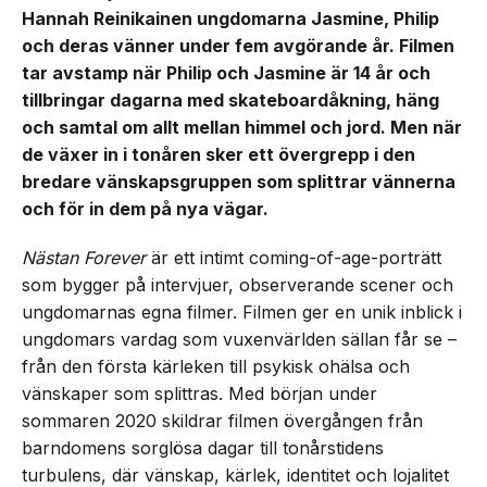
Hannah Reinikainen ungdomarna Jasmine, Philip
och deras vänner under fem avgörande år. Filmen
tar avstamp när Philip och Jasmine är 14 år och
tillbringar dagarna med skateboardåkning, häng
och samtal om allt mellan himmel och jord. Men när
de växer in i tonåren sker ett övergrepp i den
bredare vänskapsgruppen som splittrar vännerna
och för in dem på nya vägar.
Nästan Forever
är ett intimt coming-of-age-porträtt
som bygger på intervjuer, observerande scener och
ungdomarnas egna filmer. Filmen ger en unik inblick i
ungdomars vardag som vuxenvärlden sällan får se –
från den första kärleken till psykisk ohälsa och
vänskaper som splittras. Med början under
sommaren 2020 skildrar filmen övergången från
barndomens sorglösa dagar till tonårstidens
turbulens, där vänskap, kärlek, identitet och lojalitet