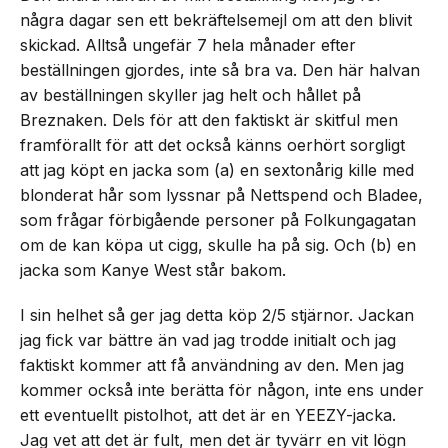
några dagar sen ett bekräftelsemejl om att den blivit
skickad. Alltså ungefär 7 hela månader efter
beställningen gjordes, inte så bra va. Den här halvan
av beställningen skyller jag helt och hållet på
Breznaken. Dels för att den faktiskt är skitful men
framförallt för att det också känns oerhört sorgligt
att jag köpt en jacka som (a) en sextonårig kille med
blonderat hår som lyssnar på Nettspend och Bladee,
som frågar förbigående personer på Folkungagatan
om de kan köpa ut cigg, skulle ha på sig. Och (b) en
jacka som Kanye West står bakom.
I sin helhet så ger jag detta köp 2/5 stjärnor. Jackan
jag fick var bättre än vad jag trodde initialt och jag
faktiskt kommer att få användning av den. Men jag
kommer också inte berätta för någon, inte ens under
ett eventuellt pistolhot, att det är en YEEZY-jacka.
Jag vet att det är fult, men det är tyvärr en vit lögn