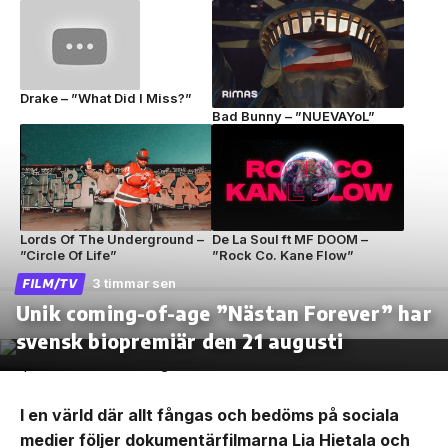
Drake – ”What Did I Miss?”
Bad Bunny – ”NUEVAYoL”
Lords Of The Underground –
De La Soul ft MF DOOM –
”Circle Of Life”
”Rock Co. Kane Flow”
3 timmar sen
FILM/TV
Unik coming-of-age ”Nästan Forever” har
svensk biopremiär den 21 augusti
I en värld där allt fångas och bedöms på sociala
medier följer dokumentärfilmarna Lia Hietala och