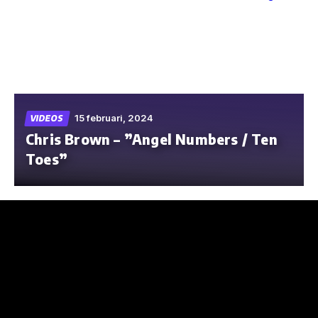
Skip
to
the
content
15 februari, 2024
VIDEOS
Chris Brown – ”Angel Numbers / Ten
Toes”