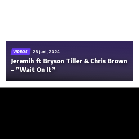
Skip
to
the
content
28 juni, 2024
VIDEOS
Jeremih ft Bryson Tiller & Chris Brown
– ”Wait On It”