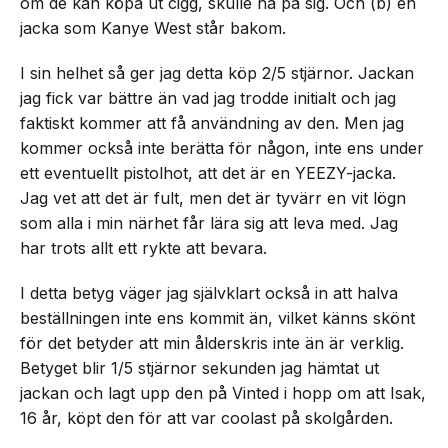
om de kan köpa ut cigg, skulle ha på sig. Och (b) en
jacka som Kanye West står bakom.
I sin helhet så ger jag detta köp 2/5 stjärnor. Jackan
jag fick var bättre än vad jag trodde initialt och jag
faktiskt kommer att få användning av den. Men jag
kommer också inte berätta för någon, inte ens under
ett eventuellt pistolhot, att det är en YEEZY-jacka.
Jag vet att det är fult, men det är tyvärr en vit lögn
som alla i min närhet får lära sig att leva med. Jag
har trots allt ett rykte att bevara.
I detta betyg väger jag självklart också in att halva
beställningen inte ens kommit än, vilket känns skönt
för det betyder att min ålderskris inte än är verklig.
Betyget blir 1/5 stjärnor sekunden jag hämtat ut
jackan och lagt upp den på Vinted i hopp om att Isak,
16 år, köpt den för att var coolast på skolgården.