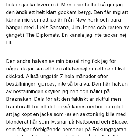
fick en jacka levererad. Men, i sin helhet så ger jag
den ändå ett helt klart godkänt betyg. Den får mig att
känna mig som att jag är från New York och bara
hänger med Juelz Santana, Jim Jones och resten av
gänget i The Diplomats. En känsla jag inte tackar nej
till.
Den andra halvan av min beställning fick jag för
några dagar sen ett bekräftelsemejl om att den blivit
skickad. Alltså ungefär 7 hela månader efter
beställningen gjordes, inte så bra va. Den här halvan
av beställningen skyller jag helt och hållet på
Breznaken. Dels för att den faktiskt är skitful men
framförallt för att det också känns oerhört sorgligt
att jag köpt en jacka som (a) en sextonårig kille med
blonderat hår som lyssnar på Nettspend och Bladee,
som frågar förbigående personer på Folkungagatan