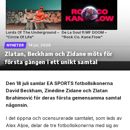
Lords Of The Underground –
De La Soul ft MF DOOM –
”Circle Of Life”
”Rock Co. Kane Flow”
14 jul, 2026
NYHETER
Zlatan, Beckham och Zidane möts för
första gången i ett unikt samtal
Den 18 juli samlar EA SPORTS fotbollsikonerna
David Beckham, Zinédine Zidane och Zlatan
Ibrahimović för deras första gemensamma samtal
någonsin.
I det öppna och ocensurerade samtalet, som leds av
Alex Aljoe, delar de tre fotbollsikonerna med sig av