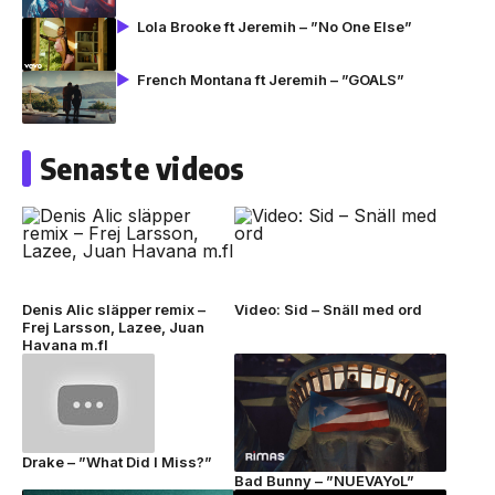
Lola Brooke ft Jeremih – ”No One Else”
French Montana ft Jeremih – ”GOALS”
Senaste videos
Denis Alic släpper remix –
Video: Sid – Snäll med ord
Frej Larsson, Lazee, Juan
Havana m.fl
Drake – ”What Did I Miss?”
Bad Bunny – ”NUEVAYoL”