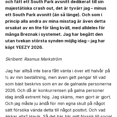
och fått ett South Park avsnitt dedikerat till sin
majestätiska crash out, det är tyvärr jag – minus
ett South Park avsnitt (än så länge). Och som i
princip alla andra av mina misstag är även detta
orsakat av en lite för lång kväll, med alldeles för
många Breznak i systemet. Jag har begått den
utan tvekan största synden möjlig idag – jag har
köpt YEEZY 2026.
Skribent: Rasmus Markström
Jag har alltså inte bara fått vänta i över ett halvår på
½ av min beställning, men även gett pengar till vad
som bäst beskrivs som en av de galnaste personerna
2026. Och då är konkurrensen på galna personer
idag ändå extremt hög. Jag skäms, men gjort är gjort.
Och jag måste ju ändå för min egna skull på något
sätt försöka vända detta till något positivt. Och vad
älskar alla? Hauls. Så det här blir mitt försök till social