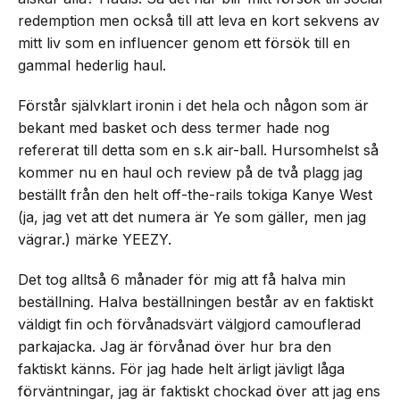
redemption men också till att leva en kort sekvens av
mitt liv som en influencer genom ett försök till en
gammal hederlig haul.
Förstår självklart ironin i det hela och någon som är
bekant med basket och dess termer hade nog
refererat till detta som en s.k air-ball. Hursomhelst så
kommer nu en haul och review på de två plagg jag
beställt från den helt off-the-rails tokiga Kanye West
(ja, jag vet att det numera är Ye som gäller, men jag
vägrar.) märke YEEZY.
Det tog alltså 6 månader för mig att få halva min
beställning. Halva beställningen består av en faktiskt
väldigt fin och förvånadsvärt välgjord camouflerad
parkajacka. Jag är förvånad över hur bra den
faktiskt känns. För jag hade helt ärligt jävligt låga
förväntningar, jag är faktiskt chockad över att jag ens