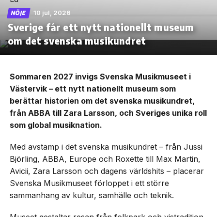
10 jul, 2026
NÖJE
Sverige får ett nytt nationellt museum
om det svenska musikundret
Sommaren 2027 invigs Svenska Musikmuseet i
Västervik – ett nytt nationellt museum som
berättar historien om det svenska musikundret,
från ABBA till Zara Larsson, och Sveriges unika roll
som global musiknation.
Med avstamp i det svenska musikundret – från Jussi
Björling, ABBA, Europe och Roxette till Max Martin,
Avicii, Zara Larsson och dagens världshits – placerar
Svenska Musikmuseet förloppet i ett större
sammanhang av kultur, samhälle och teknik.