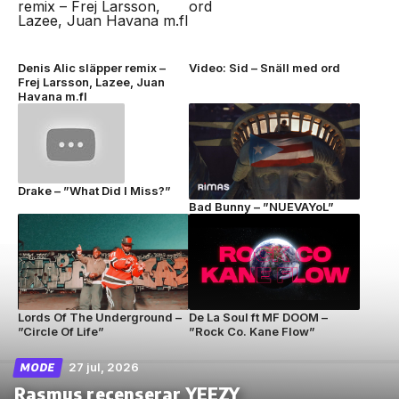
Denis Alic släpper remix –
Video: Sid – Snäll med ord
Frej Larsson, Lazee, Juan
Havana m.fl
Drake – ”What Did I Miss?”
Bad Bunny – ”NUEVAYoL”
Lords Of The Underground –
De La Soul ft MF DOOM –
”Circle Of Life”
”Rock Co. Kane Flow”
27 jul, 2026
MODE
Rasmus recenserar YEEZY