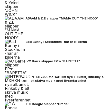
ADAAM & Z.E släpper ”MAMA OUT THE HOOD”
Bad Bunny i Stockholm -här är bilderna
VC Barre släpper EP:n ”BARETTA”
INTERVJU: MXHXN om nya albumet, Rinkeby &
att skriva musik med livserfarenhet
T.G Boogie släpper ”Prada”