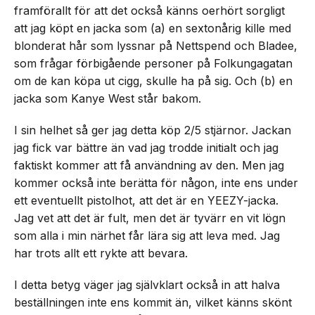
framförallt för att det också känns oerhört sorgligt
att jag köpt en jacka som (a) en sextonårig kille med
blonderat hår som lyssnar på Nettspend och Bladee,
som frågar förbigående personer på Folkungagatan
om de kan köpa ut cigg, skulle ha på sig. Och (b) en
jacka som Kanye West står bakom.
I sin helhet så ger jag detta köp 2/5 stjärnor. Jackan
jag fick var bättre än vad jag trodde initialt och jag
faktiskt kommer att få användning av den. Men jag
kommer också inte berätta för någon, inte ens under
ett eventuellt pistolhot, att det är en YEEZY-jacka.
Jag vet att det är fult, men det är tyvärr en vit lögn
som alla i min närhet får lära sig att leva med. Jag
har trots allt ett rykte att bevara.
I detta betyg väger jag självklart också in att halva
beställningen inte ens kommit än, vilket känns skönt