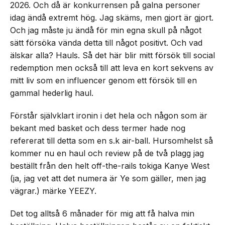
2026. Och då är konkurrensen på galna personer
idag ändå extremt hög. Jag skäms, men gjort är gjort.
Och jag måste ju ändå för min egna skull på något
sätt försöka vända detta till något positivt. Och vad
älskar alla? Hauls. Så det här blir mitt försök till social
redemption men också till att leva en kort sekvens av
mitt liv som en influencer genom ett försök till en
gammal hederlig haul.
Förstår självklart ironin i det hela och någon som är
bekant med basket och dess termer hade nog
refererat till detta som en s.k air-ball. Hursomhelst så
kommer nu en haul och review på de två plagg jag
beställt från den helt off-the-rails tokiga Kanye West
(ja, jag vet att det numera är Ye som gäller, men jag
vägrar.) märke YEEZY.
Det tog alltså 6 månader för mig att få halva min