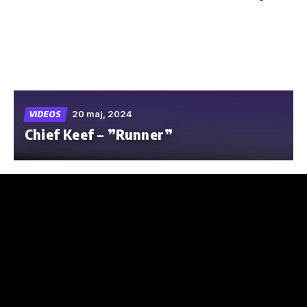
Skip
to
the
content
20 maj, 2024
VIDEOS
Chief Keef – ”Runner”