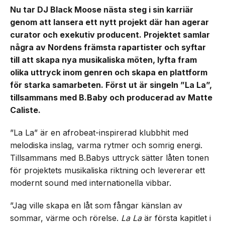
Nu tar DJ Black Moose nästa steg i sin karriär
genom att lansera ett nytt projekt där han agerar
curator och exekutiv producent. Projektet samlar
några av Nordens främsta rapartister och syftar
till att skapa nya musikaliska möten, lyfta fram
olika uttryck inom genren och skapa en plattform
för starka samarbeten. Först ut är singeln ”La La”,
tillsammans med B.Baby och producerad av Matte
Caliste.
”La La” är en afrobeat-inspirerad klubbhit med
melodiska inslag, varma rytmer och somrig energi.
Tillsammans med B.Babys uttryck sätter låten tonen
för projektets musikaliska riktning och levererar ett
modernt sound med internationella vibbar.
”Jag ville skapa en låt som fångar känslan av
sommar, värme och rörelse.
La La
är första kapitlet i