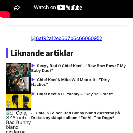
Liknande artiklar
Sexyy Red ft Chief Keef – ”Bow Bow Bow (F My
Baby Dad)”
Chief Keef & Mike Will Made-It – ”Dirty
Nachos”
Chief Keef & Lil Yachty – ”Say Ya Grace”
J. Cole, SZA och Bad Bunny bland gästerna på
Drakes nysläppta album ”For All The Dogs”