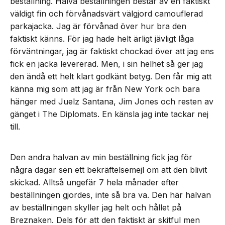
beställning. Halva beställningen består av en faktiskt
väldigt fin och förvånadsvärt välgjord camouflerad
parkajacka. Jag är förvånad över hur bra den
faktiskt känns. För jag hade helt ärligt jävligt låga
förväntningar, jag är faktiskt chockad över att jag ens
fick en jacka levererad. Men, i sin helhet så ger jag
den ändå ett helt klart godkänt betyg. Den får mig att
känna mig som att jag är från New York och bara
hänger med Juelz Santana, Jim Jones och resten av
gänget i The Diplomats. En känsla jag inte tackar nej
till.
Den andra halvan av min beställning fick jag för
några dagar sen ett bekräftelsemejl om att den blivit
skickad. Alltså ungefär 7 hela månader efter
beställningen gjordes, inte så bra va. Den här halvan
av beställningen skyller jag helt och hållet på
Breznaken. Dels för att den faktiskt är skitful men