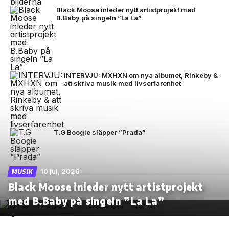
Black Moose inleder nytt artistprojekt med
B.Baby på singeln ”La La”
INTERVJU: MXHXN om nya albumet, Rinkeby &
att skriva musik med livserfarenhet
T.G Boogie släpper ”Prada”
10 jul, 2026
MUSIK
Black Moose inleder nytt artistprojekt
med B.Baby på singeln ”La La”