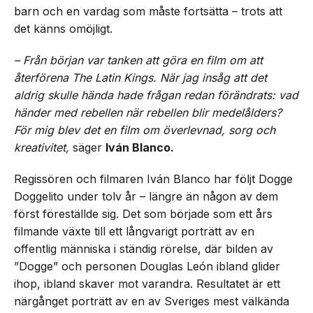
barn och en vardag som måste fortsätta – trots att
det känns omöjligt.
– Från början var tanken att göra en film om att
återförena The Latin Kings. När jag insåg att det
aldrig skulle hända hade frågan redan förändrats: vad
händer med rebellen när rebellen blir medelålders?
För mig blev det en film om överlevnad, sorg och
kreativitet,
säger
Iván Blanco.
Regissören och filmaren Iván Blanco har följt Dogge
Doggelito under tolv år – längre än någon av dem
först föreställde sig. Det som började som ett års
filmande växte till ett långvarigt porträtt av en
offentlig människa i ständig rörelse, där bilden av
”Dogge” och personen Douglas León ibland glider
ihop, ibland skaver mot varandra. Resultatet är ett
närgånget porträtt av en av Sveriges mest välkända