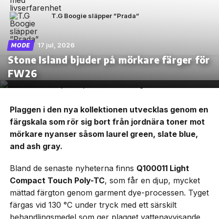
T.G Boogie släpper ”Prada”
17 jul, 2026
MODE
Stone Island bjuder på mörkare färger för
FW26
Plaggen i den nya kollektionen utvecklas genom en
färgskala som rör sig bort från jordnära toner mot
mörkare nyanser såsom laurel green, slate blue,
and ash gray.
Bland de senaste nyheterna finns
Q100011 Light
Compact Touch Poly-TC
, som får en djup, mycket
mättad färgton genom garment dye-processen. Tyget
färgas vid 130 °C under tryck med ett särskilt
behandlingsmedel som ger plagget vattenavvisande