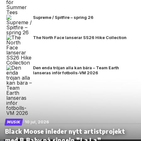
Supreme / Spitfire – spring 26
The North Face lanserar SS26 Hike Collection
Den enda tröjan alla kan bära – Team Earth
lanseras inför fotbolls-VM 2026
10 jul, 2026
MUSIK
Black Moose inleder nytt artistprojekt
med B.Baby på singeln ”La La”