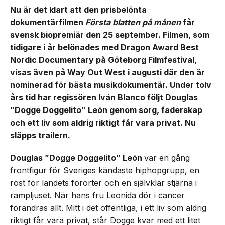
Nu är det klart att den prisbelönta
dokumentärfilmen
Första blatten på månen
får
svensk biopremiär den 25 september. Filmen, som
tidigare i år belönades med Dragon Award Best
Nordic Documentary på Göteborg Filmfestival,
visas även på Way Out West i augusti där den är
nominerad för bästa musikdokumentär. Under tolv
års tid har regissören Iván Blanco följt Douglas
”Dogge Doggelito” León genom sorg, faderskap
och ett liv som aldrig riktigt får vara privat. Nu
släpps trailern.
Douglas ”Dogge Doggelito” León
var en gång
frontfigur för Sveriges kändaste hiphopgrupp, en
röst för landets förorter och en självklar stjärna i
rampljuset. När hans fru Leonida dör i cancer
förändras allt. Mitt i det offentliga, i ett liv som aldrig
riktigt får vara privat, står Dogge kvar med ett litet