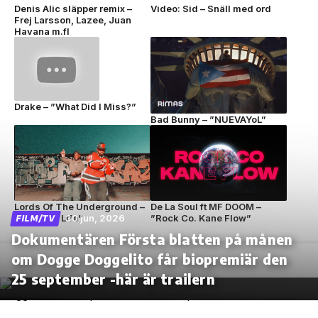
Denis Alic släpper remix –
Video: Sid – Snäll med ord
Frej Larsson, Lazee, Juan
Havana m.fl
Drake – ”What Did I Miss?”
Bad Bunny – ”NUEVAYoL”
Lords Of The Underground –
De La Soul ft MF DOOM –
”Circle Of Life”
30 jun, 2026
”Rock Co. Kane Flow”
FILM/TV
Dokumentären Första blatten på månen
om Dogge Doggelito får biopremiär den
25 september -här är trailern