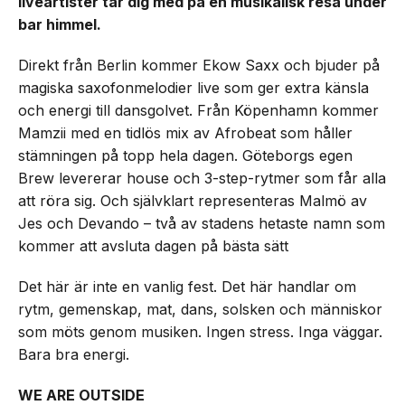
liveartister tar dig med på en musikalisk resa under
bar himmel.
Direkt från Berlin kommer Ekow Saxx och bjuder på
magiska saxofonmelodier live som ger extra känsla
och energi till dansgolvet. Från Köpenhamn kommer
Mamzii med en tidlös mix av Afrobeat som håller
stämningen på topp hela dagen. Göteborgs egen
Brew levererar house och 3-step-rytmer som får alla
att röra sig. Och självklart representeras Malmö av
Jes och Devando – två av stadens hetaste namn som
kommer att avsluta dagen på bästa sätt
Det här är inte en vanlig fest. Det här handlar om
rytm, gemenskap, mat, dans, solsken och människor
som möts genom musiken. Ingen stress. Inga väggar.
Bara bra energi.
WE ARE OUTSIDE