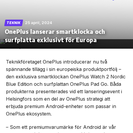
25 april, 2024
TEKNIK
OnePlus lanserar smartklocka och
Skip
to
surfplatta exklusivt för Europa
the
content
Teknikföretaget OnePlus introducerar nu två
spännande tillägg i sin europeiska produktportfölj –
den exklusiva smartklockan OnePlus Watch 2 Nordic
Blue Edition och surfplattan OnePlus Pad Go. Båda
produkterna presenterades vid ett lanseringsevent i
Helsingfors som en del av OnePlus strategi att
erbjuda premium Android-enheter som passar in
OnePlus ekosystem.
– Som ett premiumvarumärke för Android är vår