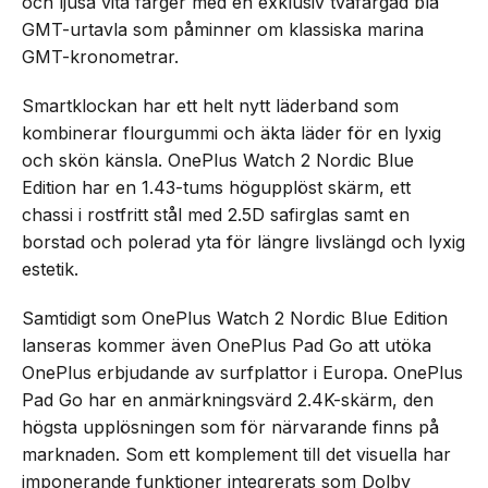
och ljusa vita färger med en exklusiv tvåfärgad blå
GMT-urtavla som påminner om klassiska marina
GMT-kronometrar.
Smartklockan har ett helt nytt läderband som
kombinerar flourgummi och äkta läder för en lyxig
och skön känsla. OnePlus Watch 2 Nordic Blue
Edition har en 1.43-tums högupplöst skärm, ett
chassi i rostfritt stål med 2.5D safirglas samt en
borstad och polerad yta för längre livslängd och lyxig
estetik.
Samtidigt som OnePlus Watch 2 Nordic Blue Edition
lanseras kommer även OnePlus Pad Go att utöka
OnePlus erbjudande av surfplattor i Europa. OnePlus
Pad Go har en anmärkningsvärd 2.4K-skärm, den
högsta upplösningen som för närvarande finns på
marknaden. Som ett komplement till det visuella har
imponerande funktioner integrerats som Dolby