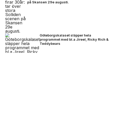
på Skansen 29e augusti.
Göteborgskalaset släpper hela
programmet med bl.a Jireel, Ricky Rich &
Teddybears
NEXT UP
David Byrne avslutade festivalhelgen –
Nothing lanserar Club Nothing -
imorgon släpps biljetterna till Rosendal Garden
ansök om 10.000kr att starta
Party 2027
event för
Powerpose FM öppnar ansökan till UP NEXT –
satsning på framtidens svenska artister