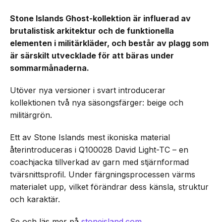
Stone Islands Ghost-kollektion är influerad av
brutalistisk arkitektur och de funktionella
elementen i militärkläder, och består av plagg som
är särskilt utvecklade för att bäras under
sommarmånaderna.
Utöver nya versioner i svart introducerar
kollektionen två nya säsongsfärger: beige och
militärgrön.
Ett av Stone Islands mest ikoniska material
återintroduceras i Q100028 David Light-TC – en
coachjacka tillverkad av garn med stjärnformad
tvärsnittsprofil. Under färgningsprocessen värms
materialet upp, vilket förändrar dess känsla, struktur
och karaktär.
Se och läs mer på
stoneisland.com