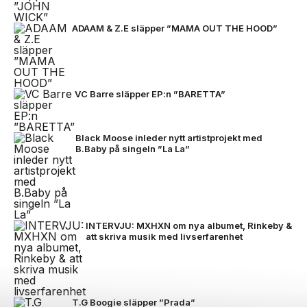
ADAAM & Z.E släpper ”MAMA OUT THE HOOD”
VC Barre släpper EP:n ”BARETTA”
Black Moose inleder nytt artistprojekt med
B.Baby på singeln ”La La”
INTERVJU: MXHXN om nya albumet, Rinkeby &
att skriva musik med livserfarenhet
T.G Boogie släpper ”Prada”