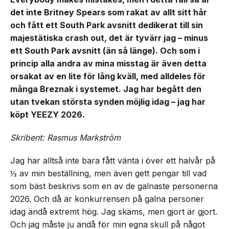
det inte Britney Spears som rakat av allt sitt hår
och fått ett South Park avsnitt dedikerat till sin
majestätiska crash out, det är tyvärr jag – minus
ett South Park avsnitt (än så länge). Och som i
princip alla andra av mina misstag är även detta
orsakat av en lite för lång kväll, med alldeles för
många Breznak i systemet. Jag har begått den
utan tvekan största synden möjlig idag – jag har
köpt YEEZY 2026.
Skribent: Rasmus Markström
Jag har alltså inte bara fått vänta i över ett halvår på
½ av min beställning, men även gett pengar till vad
som bäst beskrivs som en av de galnaste personerna
2026. Och då är konkurrensen på galna personer
idag ändå extremt hög. Jag skäms, men gjort är gjort.
Och jag måste ju ändå för min egna skull på något