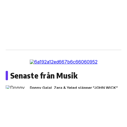
Senaste från Musik
Donny Galal, Zera & Yeled släpper ”JOHN WICK”
NEXT UP
Black Moose inleder nytt
artistprojekt med B.Baby på
singeln ”La La”
ADAAM & Z.E släpper ”MAMA OUT THE HOOD”