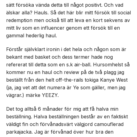
sätt försöka vända detta till något positivt. Och vad
älskar alla? Hauls. Så det här blir mitt försök till social
redemption men också till att leva en kort sekvens av
mitt liv som en influencer genom ett försök till en
gammal hederlig haul.
Förstår självklart ironin i det hela och någon som är
bekant med basket och dess termer hade nog
refererat till detta som en s.k air-ball. Hursomhelst så
kommer nu en haul och review på de två plagg jag
beställt från den helt off-the-rails tokiga Kanye West
(ja, jag vet att det numera är Ye som gäller, men jag
vägrar.) märke YEEZY.
Det tog alltså 6 månader för mig att få halva min
beställning. Halva beställningen består av en faktiskt
väldigt fin och förvånadsvärt välgjord camouflerad
parkajacka. Jag är förvånad över hur bra den