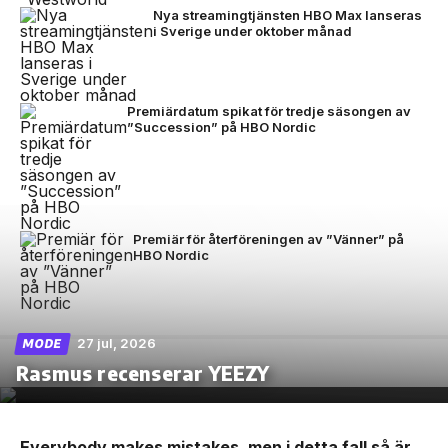
Nya streamingtjänsten HBO Max lanseras
i Sverige under oktober månad
Premiärdatum spikat för tredje säsongen av
”Succession” på HBO Nordic
Premiär för återföreningen av ”Vänner” på
HBO Nordic
27 jul, 2026
MODE
Rasmus recenserar YEEZY
Everybody makes mistakes, men i detta fall så är