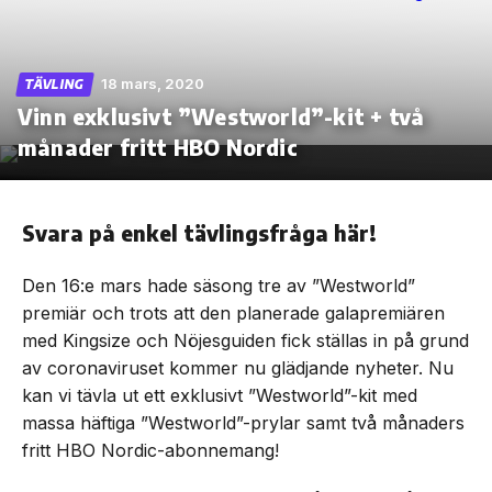
18 mars, 2020
TÄVLING
Vinn exklusivt ”Westworld”-kit + två
Skip
to
månader fritt HBO Nordic
the
content
Svara på enkel tävlingsfråga här!
Den 16:e mars hade säsong tre av ”Westworld”
premiär och trots att den planerade galapremiären
med Kingsize och Nöjesguiden fick ställas in på grund
av coronaviruset kommer nu glädjande nyheter. Nu
kan vi tävla ut ett exklusivt ”Westworld”-kit med
massa häftiga ”Westworld”-prylar samt två månaders
fritt HBO Nordic-abonnemang!