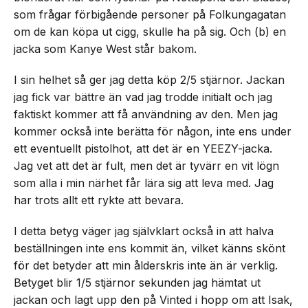
som frågar förbigående personer på Folkungagatan
om de kan köpa ut cigg, skulle ha på sig. Och (b) en
jacka som Kanye West står bakom.
I sin helhet så ger jag detta köp 2/5 stjärnor. Jackan
jag fick var bättre än vad jag trodde initialt och jag
faktiskt kommer att få användning av den. Men jag
kommer också inte berätta för någon, inte ens under
ett eventuellt pistolhot, att det är en YEEZY-jacka.
Jag vet att det är fult, men det är tyvärr en vit lögn
som alla i min närhet får lära sig att leva med. Jag
har trots allt ett rykte att bevara.
I detta betyg väger jag självklart också in att halva
beställningen inte ens kommit än, vilket känns skönt
för det betyder att min ålderskris inte än är verklig.
Betyget blir 1/5 stjärnor sekunden jag hämtat ut
jackan och lagt upp den på Vinted i hopp om att Isak,