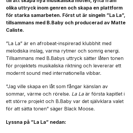
till att skapa nya musikaliska möten, lyfta fram
olika uttryck inom genren och skapa en plattform
för starka samarbeten. Först ut är singeln ”La La”,
tillsammans med B.Baby och producerad av Matte
Caliste.
”La La” är en afrobeat-inspirerad klubbhit med
melodiska inslag, varma rytmer och somrig energi.
Tillsammans med B.Babys uttryck sätter låten tonen
för projektets musikaliska riktning och levererar ett
modernt sound med internationella vibbar.
”Jag ville skapa en låt som fångar känslan av
sommar, värme och rörelse.
La La
är första kapitlet i
ett större projekt och B.Baby var det självklara valet
för att sätta tonen” säger Black Moose.
Lyssna på ”La La” nedan: