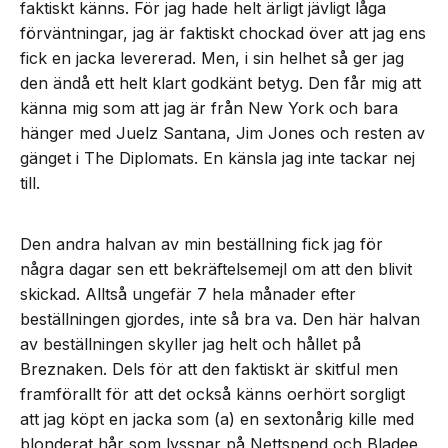
faktiskt känns. För jag hade helt ärligt jävligt låga
förväntningar, jag är faktiskt chockad över att jag ens
fick en jacka levererad. Men, i sin helhet så ger jag
den ändå ett helt klart godkänt betyg. Den får mig att
känna mig som att jag är från New York och bara
hänger med Juelz Santana, Jim Jones och resten av
gänget i The Diplomats. En känsla jag inte tackar nej
till.
Den andra halvan av min beställning fick jag för
några dagar sen ett bekräftelsemejl om att den blivit
skickad. Alltså ungefär 7 hela månader efter
beställningen gjordes, inte så bra va. Den här halvan
av beställningen skyller jag helt och hållet på
Breznaken. Dels för att den faktiskt är skitful men
framförallt för att det också känns oerhört sorgligt
att jag köpt en jacka som (a) en sextonårig kille med
blonderat hår som lyssnar på Nettspend och Bladee,