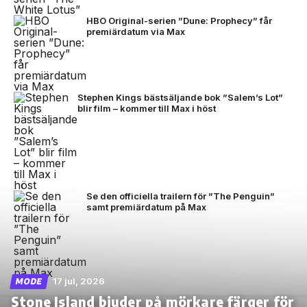
HBO Original-serien ”Dune: Prophecy” får
premiärdatum via Max
Stephen Kings bästsäljande bok ”Salem’s Lot”
blir film – kommer till Max i höst
Se den officiella trailern för ”The Penguin”
samt premiärdatum på Max
17 jul, 2026
MODE
Stone Island bjuder på mörkare färger för