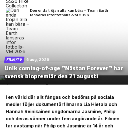
Den enda tröjan alla kan bära – Team Earth
lanseras inför fotbolls-VM 2026
6 aug, 2026
FILM/TV
Unik coming-of-age ”Nästan Forever” har
svensk biopremiär den 21 augusti
I en värld där allt fångas och bedöms på sociala
medier följer dokumentärfilmarna Lia Hietala och
Hannah Reinikainen ungdomarna Jasmine, Philip
och deras vänner under fem avgörande år. Filmen
tar avstamp när Philip och Jasmine är 14 år och