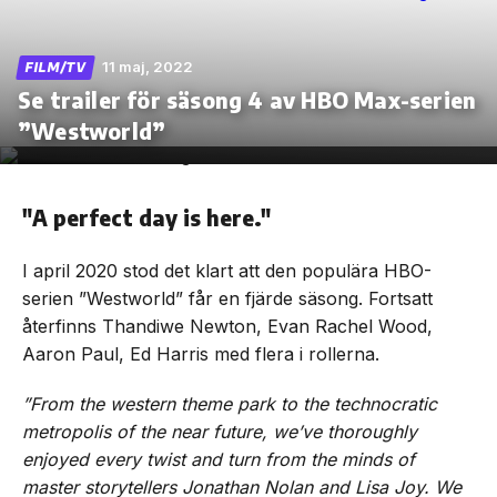
11 maj, 2022
FILM/TV
Se trailer för säsong 4 av HBO Max-serien
Skip
”Westworld”
to
the
content
"A perfect day is here."
I april 2020 stod det klart att den populära HBO-
serien ”Westworld” får en fjärde säsong. Fortsatt
återfinns Thandiwe Newton, Evan Rachel Wood,
Aaron Paul, Ed Harris med flera i rollerna.
”From the western theme park to the technocratic
metropolis of the near future, we’ve thoroughly
enjoyed every twist and turn from the minds of
master storytellers Jonathan Nolan and Lisa Joy. We