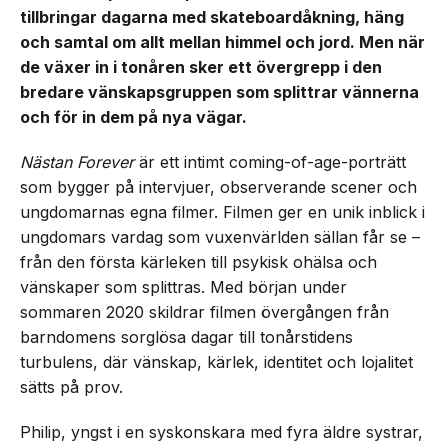
tillbringar dagarna med skateboardåkning, häng
och samtal om allt mellan himmel och jord. Men när
de växer in i tonåren sker ett övergrepp i den
bredare vänskapsgruppen som splittrar vännerna
och för in dem på nya vägar.
Nästan Forever
är ett intimt coming-of-age-porträtt
som bygger på intervjuer, observerande scener och
ungdomarnas egna filmer. Filmen ger en unik inblick i
ungdomars vardag som vuxenvärlden sällan får se –
från den första kärleken till psykisk ohälsa och
vänskaper som splittras. Med början under
sommaren 2020 skildrar filmen övergången från
barndomens sorglösa dagar till tonårstidens
turbulens, där vänskap, kärlek, identitet och lojalitet
sätts på prov.
Philip, yngst i en syskonskara med fyra äldre systrar,