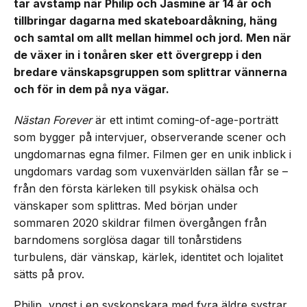
tar avstamp när Philip och Jasmine är 14 år och
tillbringar dagarna med skateboardåkning, häng
och samtal om allt mellan himmel och jord. Men när
de växer in i tonåren sker ett övergrepp i den
bredare vänskapsgruppen som splittrar vännerna
och för in dem på nya vägar.
Nästan Forever
är ett intimt coming-of-age-porträtt
som bygger på intervjuer, observerande scener och
ungdomarnas egna filmer. Filmen ger en unik inblick i
ungdomars vardag som vuxenvärlden sällan får se –
från den första kärleken till psykisk ohälsa och
vänskaper som splittras. Med början under
sommaren 2020 skildrar filmen övergången från
barndomens sorglösa dagar till tonårstidens
turbulens, där vänskap, kärlek, identitet och lojalitet
sätts på prov.
Philip, yngst i en syskonskara med fyra äldre systrar,