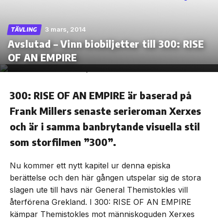
3 mars, 2014
TÄVLING
Avslutad – Vinn biobiljetter till 300: RISE
Skip
OF AN EMPIRE
to
the
content
300: RISE OF AN EMPIRE är baserad på
Frank Millers senaste serieroman Xerxes
och är i samma banbrytande visuella stil
som storfilmen ”300”.
Nu kommer ett nytt kapitel ur denna episka
berättelse och den här gången utspelar sig de stora
slagen ute till havs när General Themistokles vill
återförena Grekland. I 300: RISE OF AN EMPIRE
kämpar Themistokles mot människoguden Xerxes