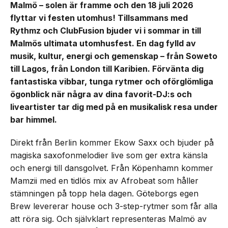
Malmö – solen är framme och den 18 juli 2026
flyttar vi festen utomhus! Tillsammans med
Rythmz och ClubFusion bjuder vi i sommar in till
Malmös ultimata utomhusfest. En dag fylld av
musik, kultur, energi och gemenskap – från Soweto
till Lagos, från London till Karibien. Förvänta dig
fantastiska vibbar, tunga rytmer och oförglömliga
ögonblick när några av dina favorit-DJ:s och
liveartister tar dig med på en musikalisk resa under
bar himmel.
Direkt från Berlin kommer Ekow Saxx och bjuder på
magiska saxofonmelodier live som ger extra känsla
och energi till dansgolvet. Från Köpenhamn kommer
Mamzii med en tidlös mix av Afrobeat som håller
stämningen på topp hela dagen. Göteborgs egen
Brew levererar house och 3-step-rytmer som får alla
att röra sig. Och självklart representeras Malmö av