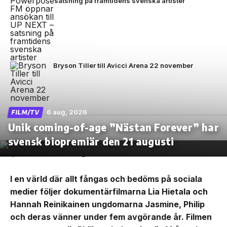
satsning på framtidens svenska artister
Bryson Tiller till Avicci Arena 22 november
6 aug, 2026
FILM/TV
Unik coming-of-age ”Nästan Forever” har
svensk biopremiär den 21 augusti
I en värld där allt fångas och bedöms på sociala
medier följer dokumentärfilmarna Lia Hietala och
Hannah Reinikainen ungdomarna Jasmine, Philip
och deras vänner under fem avgörande år. Filmen