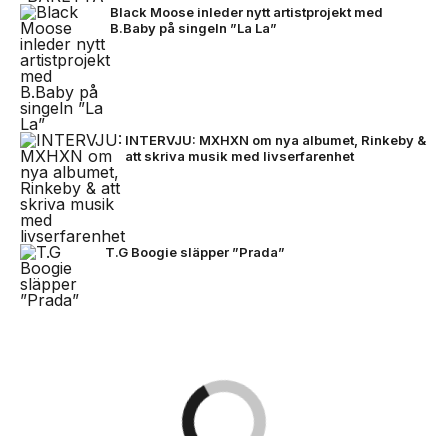
Black Moose inleder nytt artistprojekt med
B.Baby på singeln ”La La”
INTERVJU: MXHXN om nya albumet, Rinkeby &
att skriva musik med livserfarenhet
T.G Boogie släpper ”Prada”