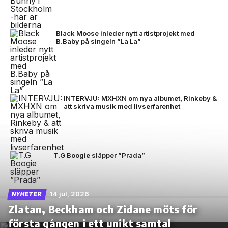
Black Moose inleder nytt artistprojekt med
B.Baby på singeln ”La La”
INTERVJU: MXHXN om nya albumet, Rinkeby &
att skriva musik med livserfarenhet
T.G Boogie släpper ”Prada”
14 jul, 2026
NYHETER
Zlatan, Beckham och Zidane möts för
första gången i ett unikt samtal