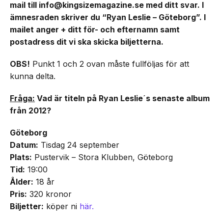
mail till info@kingsizemagazine.se med ditt svar. I
ämnesraden skriver du “Ryan Leslie – Göteborg”. I
mailet anger + ditt för- och efternamn samt
postadress dit vi ska skicka biljetterna.
OBS!
Punkt 1 och 2 ovan måste fullföljas för att
kunna delta.
Fråga:
Vad är titeln på Ryan Leslie´s senaste album
från 2012?
Göteborg
Datum:
Tisdag 24 september
Plats:
Pustervik – Stora Klubben, Göteborg
Tid:
19:00
Ålder:
18 år
Pris:
320 kronor
Biljetter:
köper ni
här.