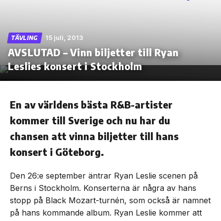
15 juli, 2013
TÄVLING
AVSLUTAD – Vinn biljetter till Ryan
Skip
to
Leslies konsert i Stockholm
the
content
En av världens bästa R&B-artister
kommer till Sverige och nu har du
chansen att vinna biljetter till hans
konsert i Göteborg.
Den 26:e september äntrar Ryan Leslie scenen på
Berns i Stockholm. Konserterna är några av hans
stopp på Black Mozart-turnén, som också är namnet
på hans kommande album. Ryan Leslie kommer att