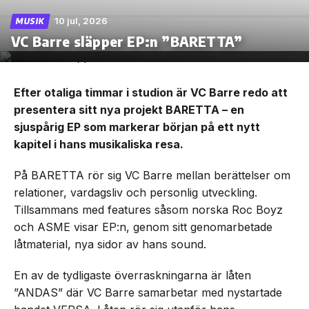
10 jul, 2026
MUSIK
VC Barre släpper EP:n ”BARETTA”
Efter otaliga timmar i studion är VC Barre redo att
presentera sitt nya projekt BARETTA – en
sjuspårig EP som markerar början på ett nytt
kapitel i hans musikaliska resa.
På BARETTA rör sig VC Barre mellan berättelser om
relationer, vardagsliv och personlig utveckling.
Tillsammans med features såsom norska Roc Boyz
och ASME visar EP:n, genom sitt genomarbetade
låtmaterial, nya sidor av hans sound.
En av de tydligaste överraskningarna är låten
”ANDAS” där VC Barre samarbetar med nystartade