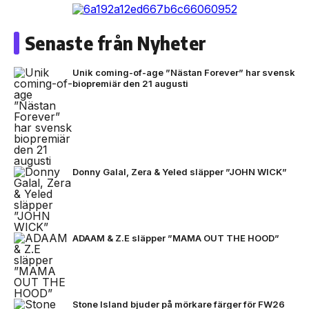
Senaste från Nyheter
Unik coming-of-age ”Nästan Forever” har svensk
biopremiär den 21 augusti
Donny Galal, Zera & Yeled släpper ”JOHN WICK”
ADAAM & Z.E släpper ”MAMA OUT THE HOOD”
Stone Island bjuder på mörkare färger för FW26