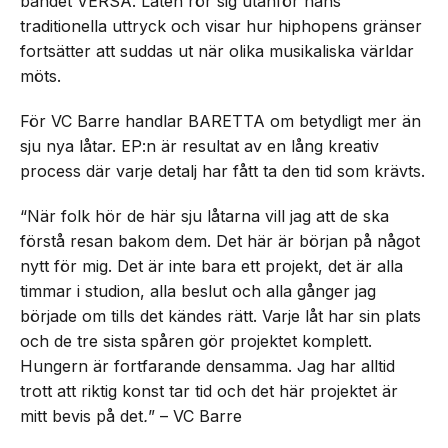
bandet VERSA. Låten rör sig utanför hans
traditionella uttryck och visar hur hiphopens gränser
fortsätter att suddas ut när olika musikaliska världar
möts.
För VC Barre handlar BARETTA om betydligt mer än
sju nya låtar. EP:n är resultat av en lång kreativ
process där varje detalj har fått ta den tid som krävts.
“När folk hör de här sju låtarna vill jag att de ska
förstå resan bakom dem. Det här är början på något
nytt för mig. Det är inte bara ett projekt, det är alla
timmar i studion, alla beslut och alla gånger jag
började om tills det kändes rätt. Varje låt har sin plats
och de tre sista spåren gör projektet komplett.
Hungern är fortfarande densamma. Jag har alltid
trott att riktig konst tar tid och det här projektet är
mitt bevis på det
.
” – VC Barre