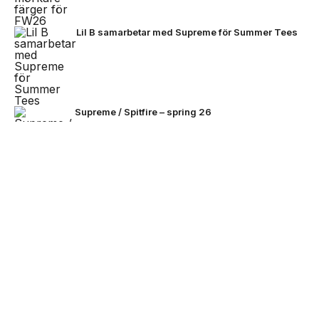
Lil B samarbetar med Supreme för Summer Tees
Supreme / Spitfire – spring 26
NEXT UP
Stone Island omarbetar Ghost-
The North Face lanserar SS26 Hike Collection
linjen för sommaren
Den enda tröjan alla kan bära – Team Earth
lanseras inför fotbolls-VM 2026