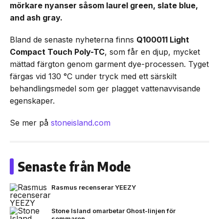
mörkare nyanser såsom laurel green, slate blue,
and ash gray.
Bland de senaste nyheterna finns
Q100011 Light
Compact Touch Poly-TC
, som får en djup, mycket
mättad färgton genom garment dye-processen. Tyget
färgas vid 130 °C under tryck med ett särskilt
behandlingsmedel som ger plagget vattenavvisande
egenskaper.
Se mer på
stoneisland.com
Senaste från Mode
Rasmus recenserar YEEZY
Stone Island omarbetar Ghost-linjen för
sommaren