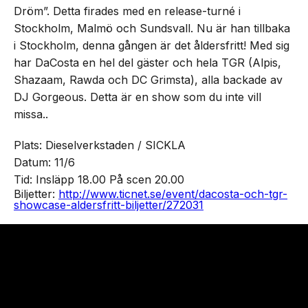
Dröm”. Detta firades med en release-turné i
Stockholm, Malmö och Sundsvall. Nu är han tillbaka
i Stockholm, denna gången är det åldersfritt! Med sig
har DaCosta en hel del gäster och hela TGR (Alpis,
Shazaam, Rawda och DC Grimsta), alla backade av
DJ Gorgeous. Detta är en show som du inte vill
missa..
Plats: Dieselverkstaden / SICKLA
Datum: 11/6
Tid: Insläpp 18.00 På scen 20.00
Biljetter:
http://www.ticnet.
se/event/dacosta-och-tgr-
showcase-aldersfritt-
biljetter/272031