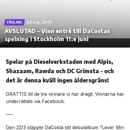
22 maj, 2013
TÄVLING
AVSLUTAD – Vinn entré till DaCostas
Skip
to
spelning i Stockholm 11:e juni
the
content
Spelar på Dieselverkstaden med Alpis,
Shazaam, Rawda och DC Grimsta - och
det är denna kväll ingen åldersgräns!
GRATTIS till de tre vinnare vi har dragit. Vinnarna har
underrättats via Facebook.
—–
Den 22/3 släppte DaCosta sitt debutalbum ”Lever Min