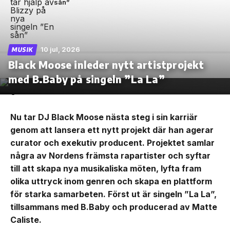
sån”
10 jul, 2026
MUSIK
Black Moose inleder nytt artistprojekt
med B.Baby på singeln ”La La”
Nu tar DJ Black Moose nästa steg i sin karriär
genom att lansera ett nytt projekt där han agerar
curator och exekutiv producent. Projektet samlar
några av Nordens främsta rapartister och syftar
till att skapa nya musikaliska möten, lyfta fram
olika uttryck inom genren och skapa en plattform
för starka samarbeten. Först ut är singeln ”La La”,
tillsammans med B.Baby och producerad av Matte
Caliste.