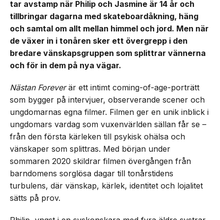
tar avstamp när Philip och Jasmine är 14 år och
tillbringar dagarna med skateboardåkning, häng
och samtal om allt mellan himmel och jord. Men när
de växer in i tonåren sker ett övergrepp i den
bredare vänskapsgruppen som splittrar vännerna
och för in dem på nya vägar.
Nästan Forever
är ett intimt coming-of-age-porträtt
som bygger på intervjuer, observerande scener och
ungdomarnas egna filmer. Filmen ger en unik inblick i
ungdomars vardag som vuxenvärlden sällan får se –
från den första kärleken till psykisk ohälsa och
vänskaper som splittras. Med början under
sommaren 2020 skildrar filmen övergången från
barndomens sorglösa dagar till tonårstidens
turbulens, där vänskap, kärlek, identitet och lojalitet
sätts på prov.
Philip, yngst i en syskonskara med fyra äldre systrar,