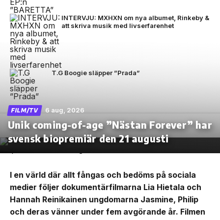
INTERVJU: MXHXN om nya albumet, Rinkeby &
att skriva musik med livserfarenhet
T.G Boogie släpper ”Prada”
6 aug, 2026
FILM/TV
Unik coming-of-age ”Nästan Forever” har
svensk biopremiär den 21 augusti
I en värld där allt fångas och bedöms på sociala
medier följer dokumentärfilmarna Lia Hietala och
Hannah Reinikainen ungdomarna Jasmine, Philip
och deras vänner under fem avgörande år. Filmen