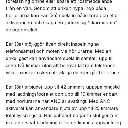
föreläsning online eller spara ett röstmeddelande
från en vän. Genom att enkelt nypa ihop båda
hörlurarna kan Ear (3a) spela in både före och efter
aktiveringen och skapa en ljudmässig ”skärmdump”
av ögonblicket.
Ear (3a) möjliggör även direkt inspelning av
telefonsamtal och möten via hörlurarna. Med en
enkel gest kan användare spela in samtal i upp till
cirka två timmar utan att behöva ta fram telefonen,
vilket minskar risken att viktiga detaljer går förlorade.
Ear (3a) erbjuder upp till 42 timmars uppspelningstid
med laddningsfodralet och upp till 10 timmar enbart
med hörlurarna när ANC är avstängt. Med ANC
aktiverat kan användare njuta av upp till 25 timmars
total lyssningstid. När batteriet börjar ta slut ger fem
minuters snabbladdning cirka en timmes uppspelning.