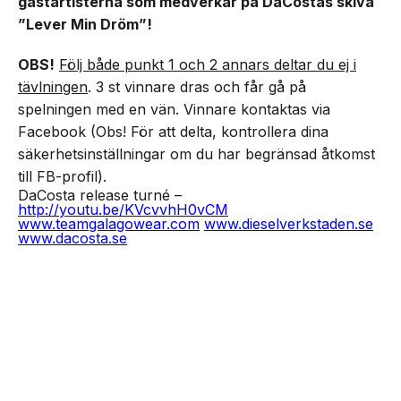
gästartisterna som medverkar på DaCostas skiva
”Lever Min Dröm”!
OBS!
Följ både punkt 1 och 2 annars deltar du ej i
tävlningen
. 3 st vinnare dras och får gå på
spelningen med en vän. Vinnare kontaktas via
Facebook (Obs! För att delta, kontrollera dina
säkerhetsinställningar om du har begränsad åtkomst
till FB-profil).
DaCosta release turné –
http://youtu.be/KVcvvhH0vCM
www.teamgalagowear.com
www.dieselverkstaden.se
www.dacosta.se